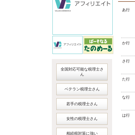
あ行
か行
さ行
全国対応可能な税理士さ
ん
た行
ベテラン税理士さん
な行
若手の税理士さん
は行
女性の税理士さん
相続税対策に強い