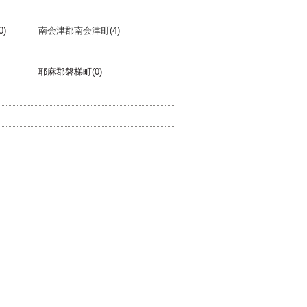
)
南会津郡南会津町(4)
耶麻郡磐梯町(0)