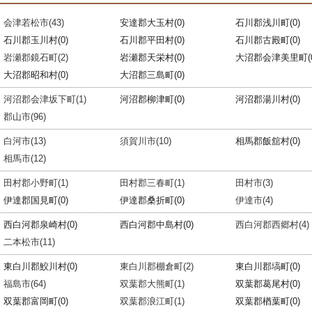
会津若松市(43)
安達郡大玉村(0)
石川郡浅川町(0)
石川郡玉川村(0)
石川郡平田村(0)
石川郡古殿町(0)
岩瀬郡鏡石町(2)
岩瀬郡天栄村(0)
大沼郡会津美里町(0
大沼郡昭和村(0)
大沼郡三島町(0)
河沼郡会津坂下町(1)
河沼郡柳津町(0)
河沼郡湯川村(0)
郡山市(96)
白河市(13)
須賀川市(10)
相馬郡飯舘村(0)
相馬市(12)
田村郡小野町(1)
田村郡三春町(1)
田村市(3)
伊達郡国見町(0)
伊達郡桑折町(0)
伊達市(4)
西白河郡泉崎村(0)
西白河郡中島村(0)
西白河郡西郷村(4)
二本松市(11)
東白川郡鮫川村(0)
東白川郡棚倉町(2)
東白川郡塙町(0)
福島市(64)
双葉郡大熊町(1)
双葉郡葛尾村(0)
双葉郡富岡町(0)
双葉郡浪江町(1)
双葉郡楢葉町(0)