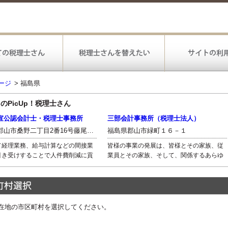
ージ
>
福島県
 のPicUp！税理士さん
宣公認会計士・税理士事務所
三部会計事務所（税理士法人）
福島県郡山市桑野二丁目2番16号藤尾ビル1階
福島県郡山市緑町１６－１
て経理業務、給与計算などの間接業
皆様の事業の発展は、皆様とその家族、従
引き受けすることで人件費削減に貢
業員とその家族、そして、関係するあらゆ
ことや、弊事務所にて経営コンサル
る人々の豊かな生活の礎となり、また、地
グ、税務相談などの専門家サービス
域経済の発展へとつながります。 わたした
することで中小企業の経営を全面的
ちはそれを実現することで、仕事に誇りと
クアップ致します。
価値を感じ、自分と家族、仲間の生活をさ
らに豊かにしていきたいと考えています。
在地の市区町村を選択してください。