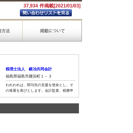
37,934
件掲載[2021/01/03]
税理士法人 鍛冶共同会計
福島県福島市腰浜町１－３
われわれは、関与先の支援を使命とし、そ
の発展を喜びとします。会計監査、税務申
告、税務相談の他、経営・会計・税務・財
務に関するクライアントのあらゆるニーズ
に対して、最適なソリューションをご提供
いたします。