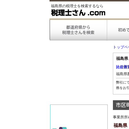
福島県の税理士を検索するなら
トップペ
福島県
比佐善
弊社に
務をお
献する
ティン
を提供
にバッ
事業所所
福島県