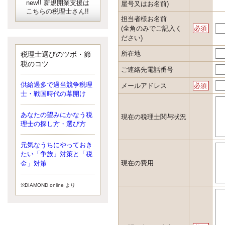
new!! 新規開業支援は
屋号又はお名前)
こちらの税理士さん!!
担当者様お名前
(全角のみでご記入く
必須
ださい)
所在地
税理士選びのツボ・節
税のコツ
ご連絡先電話番号
供給過多で過当競争税理
メールアドレス
必須
士・戦国時代の幕開け
あなたの望みにかなう税
現在の税理士関与状況
理士の探し方・選び方
元気なうちにやっておき
たい「争族」対策と「税
現在の費用
金」対策
※DIAMOND online より