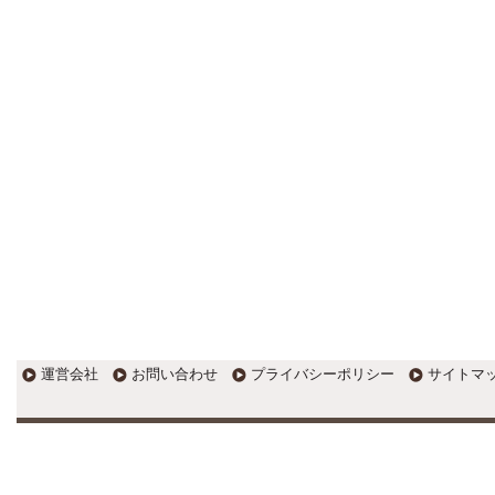
す。
EXPOCITY（エキスポシティ）で
感じたこと。過去を振り返る大切
さ。 / 思い込み要注意！Parallels
DesktopでUSB版Windows10が入
らない。 / 一歩を踏み出すことと
踏み出した後が大事。手帳も脱完
璧主義で。
更新:2017年1月5日(京都市三条釜座)
---------------------
岩永税理士事務所
27歳で開業した福岡・北九
州の若手税理士ブログ
H28年版E-tax公開！“ふるさと納
税””源泉徴収票”入力画面の出来が
いまひとつ。 / 損金算入可能な役
員賞与「事前確定届出給与」のデ
メリット~社会保険料の負担！ /
損金算入可能な役員賞与「事前確
運営会社
お問い合わせ
プライバシーポリシー
サイトマ
定届出給与」のメリット~実は利
益調整可能！？
更新:2017年1月5日(福岡県遠賀郡)
---------------------
石田修朗税理士事務所