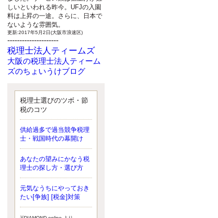
しいといわれる昨今。UFJの入園
料は上昇の一途。さらに、日本で
ないような雰囲気。
更新:2017年5月2日(大阪市浪速区)
---------------------
税理士法人ティームズ
大阪の税理士法人ティーム
ズのちょいうけブログ
最近、自分の子供が寄ってこなく
なったことに気付いた、税理士の
北井です。寂しいです。 先日、テ
税理士選びのツボ・節
ィームズイベントとしてバーベキ
税のコツ
ューを実施したので、ブログにア
ップしようと思いましたが、そこ
供給過多で過当競争税理
はセンスある後のブロガーに任せ
士・戦国時代の幕開け
ようと思います。
更新:2017年5月1日(大阪市北区)
---------------------
あなたの望みにかなう税
サクセス会計事務所
理士の探し方・選び方
サクセス税理士のお役立ち
元気なうちにやっておき
ブログ
たい[争族] [税金]対策
平成２７年１月１日以降開始の相
続より、相続税の基礎控除額（相
続税が課税されない遺産の上限
※DIAMOND online より