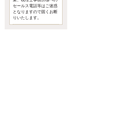
業、税理士事務所様への
なくて七クセ 目は口ほどにモノを
セールス電話等はご迷惑
言う 色んなことわざがあります
となりますので固くお断
が、無意識に出ている身体のサイ
ン。 心理学では、ちゃんと意味が
りいたします。
あるようです。 疑問に思ったら考
える 先日知り合った方、初対面で
は何
更新:2017年5月1日(京都市下京区)
---------------------
内田敦税理士事務所
イクメン税理士による税金
ブログです。
個人事業主の確定申告の準備は帳
簿の作成から。集計した帳簿は必
ず保管しておく！ / 税務調査で一
番大切なこと。税務署の言いなり
にはならないが協力は不可欠！ /
今まで無申告なら今からでも申告
しよう！
更新:2017年1月5日(埼玉県越谷市)
---------------------
佐竹正浩税理士事務所
キャッシュフローコーチ・
税理士佐竹正浩のブログで