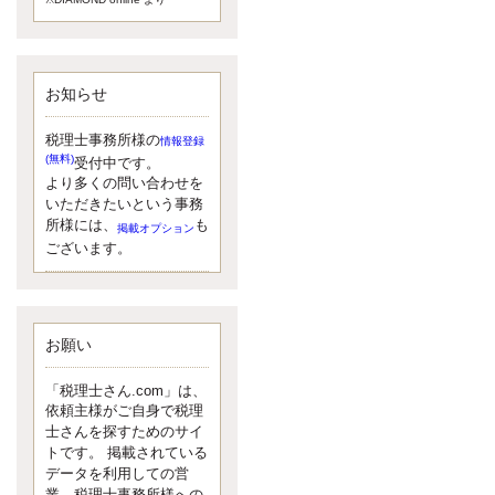
額）が縮小されたため、お亡くな
りになった方のうち、相続税が課
税される方の割合が、大幅に上昇
しています。
お知らせ
更新:2017年5月1日(大阪市中央区)
---------------------
湘南BUN税理士事務所
税理士事務所様の
情報登録
湘南のぽっちゃり女性税理
(無料)
受付中です。
士松村文子と湘南ＢＵ
より多くの問い合わせを
また最近、税理士試験のご相談を
いただきたいという事務
受けることおおくなりました。受
所様には、
も
掲載オプション
験申し込み受け付け開始になるか
ございます。
らですね。勉強したが、中途半端
なので、受験が無駄に思っている
人もいるようです。まず、私なら
ダメと思う前に、全力で勝負して
みたいです！
お願い
更新:2017年5月1日(神奈川県藤沢市)
---------------------
「税理士さん.com」は、
京都のやわらか女性税理
依頼主様がご自身で税理
士
士さんを探すためのサイ
イクメン税理士による税金
トです。 掲載されている
データを利用しての営
ブログです。