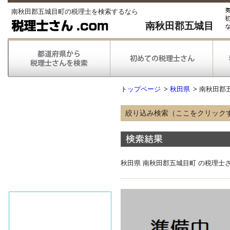
南秋田郡五城目町の税理士を検索するなら
南秋田郡五城目
トップページ
>
秋田県
>
南秋田郡
絞り込み検索（ここをクリック
得意な業種
農林漁業
情報通信
不動産
秋田県 南秋田郡五城目町 の税理士
医療
得意な業務
税務申告
税務調査対応
対応可能な
弥生会計