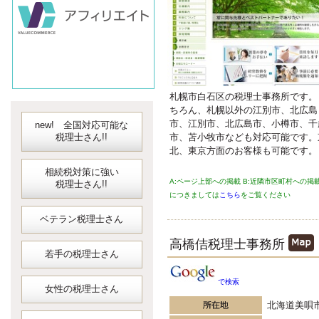
会計ソフト
JDLIBEX出納
札幌市白石区の税理士事務所です。
ちろん、札幌以外の江別市、北広島
市、江別市、北広島市、小樽市、千
new! 全国対応可能な
税理士さん!!
市、苫小牧市なども対応可能です。
北、東京方面のお客様も可能です。
相続税対策に強い
A:ページ上部への掲載 B:近隣市区町村への掲
税理士さん!!
につきましては
こちら
をご覧ください
ベテラン税理士さん
高橋佶税理士事務所
若手の税理士さん
で検索
女性の税理士さん
北海道美唄