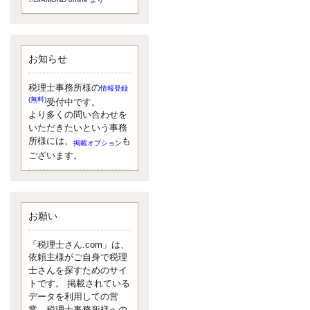
額）が縮小されたため、お亡くな
りになった方のうち、相続税が課
税される方の割合が、大幅に上昇
しています。
お知らせ
更新:2017年5月1日(大阪市中央区)
---------------------
湘南BUN税理士事務所
税理士事務所様の
情報登録
湘南のぽっちゃり女性税理
(無料)
受付中です。
士松村文子と湘南ＢＵ
より多くの問い合わせを
また最近、税理士試験のご相談を
いただきたいという事務
受けることおおくなりました。受
所様には、
も
掲載オプション
験申し込み受け付け開始になるか
ございます。
らですね。勉強したが、中途半端
なので、受験が無駄に思っている
人もいるようです。まず、私なら
ダメと思う前に、全力で勝負して
みたいです！
お願い
更新:2017年5月1日(神奈川県藤沢市)
---------------------
「税理士さん.com」は、
京都のやわらか女性税理
依頼主様がご自身で税理
士
士さんを探すためのサイ
イクメン税理士による税金
トです。 掲載されている
データを利用しての営
ブログです。