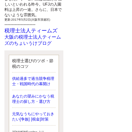
しいといわれる昨今。UFJの入園
料は上昇の一途。さらに、日本で
ないような雰囲気。
更新:2017年5月2日(大阪市浪速区)
---------------------
税理士法人ティームズ
大阪の税理士法人ティーム
ズのちょいうけブログ
最近、自分の子供が寄ってこなく
なったことに気付いた、税理士の
北井です。寂しいです。 先日、テ
税理士選びのツボ・節
ィームズイベントとしてバーベキ
税のコツ
ューを実施したので、ブログにア
ップしようと思いましたが、そこ
供給過多で過当競争税理
はセンスある後のブロガーに任せ
士・戦国時代の幕開け
ようと思います。
更新:2017年5月1日(大阪市北区)
---------------------
あなたの望みにかなう税
サクセス会計事務所
理士の探し方・選び方
サクセス税理士のお役立ち
元気なうちにやっておき
ブログ
たい[争族] [税金]対策
平成２７年１月１日以降開始の相
続より、相続税の基礎控除額（相
続税が課税されない遺産の上限
※DIAMOND online より