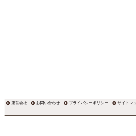
す。
EXPOCITY（エキスポシティ）で
感じたこと。過去を振り返る大切
さ。 / 思い込み要注意！Parallels
DesktopでUSB版Windows10が入
らない。 / 一歩を踏み出すことと
踏み出した後が大事。手帳も脱完
璧主義で。
更新:2017年1月5日(京都市三条釜座)
---------------------
岩永税理士事務所
27歳で開業した福岡・北九
州の若手税理士ブログ
H28年版E-tax公開！“ふるさと納
税””源泉徴収票”入力画面の出来が
いまひとつ。 / 損金算入可能な役
員賞与「事前確定届出給与」のデ
メリット~社会保険料の負担！ /
損金算入可能な役員賞与「事前確
運営会社
お問い合わせ
プライバシーポリシー
サイトマ
定届出給与」のメリット~実は利
益調整可能！？
更新:2017年1月5日(福岡県遠賀郡)
---------------------
石田修朗税理士事務所