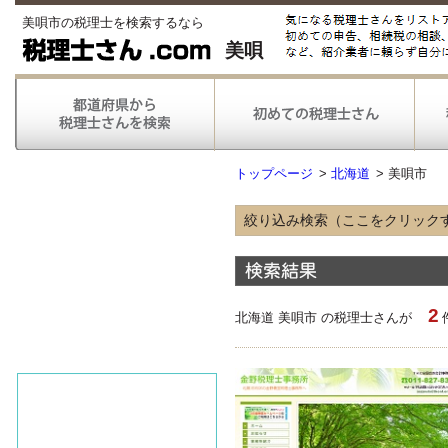
美唄市の税理士を検索するなら
美唄
トップページ
>
北海道
>
美唄市
絞り込み検索（ここをクリック
得意な業種
農林漁業
情報通信
2
不動産
北海道 美唄市 の税理士さんが
医療
得意な業務
税務申告
税務調査対応
対応可能な
弥生会計