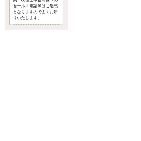
業、税理士事務所様への
なくて七クセ 目は口ほどにモノを
セールス電話等はご迷惑
言う 色んなことわざがあります
となりますので固くお断
が、無意識に出ている身体のサイ
ン。 心理学では、ちゃんと意味が
りいたします。
あるようです。 疑問に思ったら考
える 先日知り合った方、初対面で
は何
更新:2017年5月1日(京都市下京区)
---------------------
内田敦税理士事務所
イクメン税理士による税金
ブログです。
個人事業主の確定申告の準備は帳
簿の作成から。集計した帳簿は必
ず保管しておく！ / 税務調査で一
番大切なこと。税務署の言いなり
にはならないが協力は不可欠！ /
今まで無申告なら今からでも申告
しよう！
更新:2017年1月5日(埼玉県越谷市)
---------------------
佐竹正浩税理士事務所
キャッシュフローコーチ・
税理士佐竹正浩のブログで