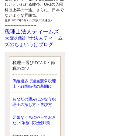
しいといわれる昨今。UFJの入園
料は上昇の一途。さらに、日本で
ないような雰囲気。
更新:2017年5月2日(大阪市浪速区)
---------------------
税理士法人ティームズ
大阪の税理士法人ティーム
ズのちょいうけブログ
最近、自分の子供が寄ってこなく
なったことに気付いた、税理士の
北井です。寂しいです。 先日、テ
税理士選びのツボ・節
ィームズイベントとしてバーベキ
税のコツ
ューを実施したので、ブログにア
ップしようと思いましたが、そこ
供給過多で過当競争税理
はセンスある後のブロガーに任せ
士・戦国時代の幕開け
ようと思います。
更新:2017年5月1日(大阪市北区)
---------------------
あなたの望みにかなう税
サクセス会計事務所
理士の探し方・選び方
サクセス税理士のお役立ち
元気なうちにやっておき
ブログ
たい[争族] [税金]対策
平成２７年１月１日以降開始の相
続より、相続税の基礎控除額（相
続税が課税されない遺産の上限
※DIAMOND online より