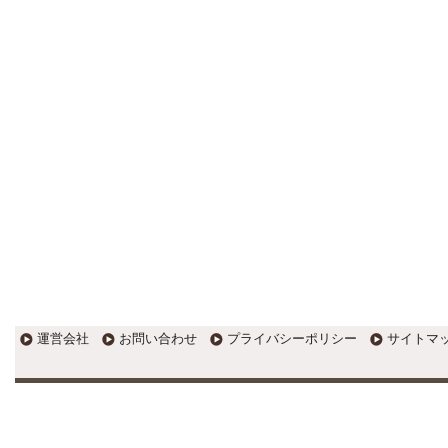
す。
EXPOCITY（エキスポシティ）で
感じたこと。過去を振り返る大切
さ。 / 思い込み要注意！Parallels
DesktopでUSB版Windows10が入
らない。 / 一歩を踏み出すことと
踏み出した後が大事。手帳も脱完
璧主義で。
更新:2017年1月5日(京都市三条釜座)
---------------------
岩永税理士事務所
27歳で開業した福岡・北九
州の若手税理士ブログ
H28年版E-tax公開！“ふるさと納
税””源泉徴収票”入力画面の出来が
いまひとつ。 / 損金算入可能な役
員賞与「事前確定届出給与」のデ
メリット~社会保険料の負担！ /
損金算入可能な役員賞与「事前確
運営会社
お問い合わせ
プライバシーポリシー
サイトマ
定届出給与」のメリット~実は利
益調整可能！？
更新:2017年1月5日(福岡県遠賀郡)
---------------------
石田修朗税理士事務所