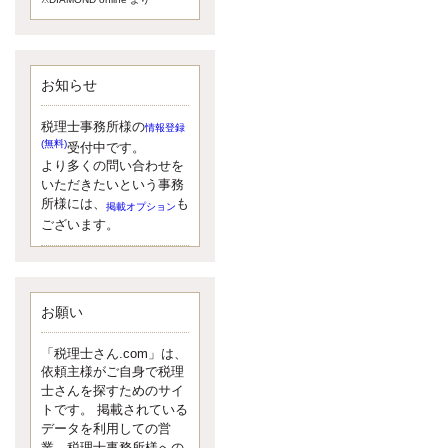
額）が縮小されたため、お亡くな
りになった方のうち、相続税が課
税される方の割合が、大幅に上昇
しています。
お知らせ
更新:2017年5月1日(大阪市中央区)
---------------------
湘南BUN税理士事務所
税理士事務所様の
情報登録
湘南のぽっちゃり女性税理
(無料)
受付中です。
士松村文子と湘南ＢＵ
より多くの問い合わせを
また最近、税理士試験のご相談を
いただきたいという事務
受けることおおくなりました。受
所様には、
も
掲載オプション
験申し込み受け付け開始になるか
ございます。
らですね。勉強したが、中途半端
なので、受験が無駄に思っている
人もいるようです。まず、私なら
ダメと思う前に、全力で勝負して
みたいです！
お願い
更新:2017年5月1日(神奈川県藤沢市)
---------------------
「税理士さん.com」は、
京都のやわらか女性税理
依頼主様がご自身で税理
士
士さんを探すためのサイ
イクメン税理士による税金
トです。 掲載されている
データを利用しての営
ブログです。