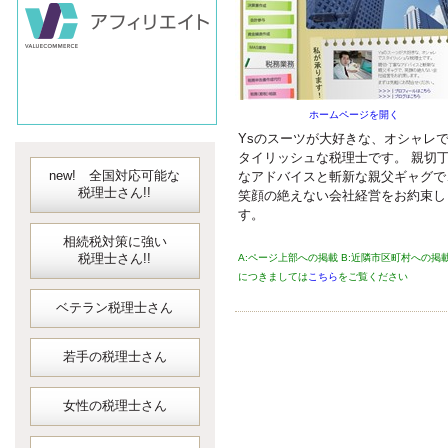
会計ソフト
JDLIBEX出納
ホームページを開く
Ysのスーツが大好きな、オシャレ
タイリッシュな税理士です。 親切
new! 全国対応可能な
なアドバイスと斬新な親父ギャグで
税理士さん!!
笑顔の絶えない会社経営をお約束し
す。
相続税対策に強い
税理士さん!!
A:ページ上部への掲載 B:近隣市区町村への掲
につきましては
こちら
をご覧ください
ベテラン税理士さん
若手の税理士さん
女性の税理士さん