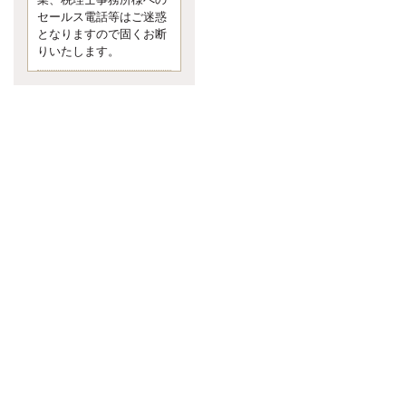
業、税理士事務所様への
なくて七クセ 目は口ほどにモノを
セールス電話等はご迷惑
言う 色んなことわざがあります
となりますので固くお断
が、無意識に出ている身体のサイ
ン。 心理学では、ちゃんと意味が
りいたします。
あるようです。 疑問に思ったら考
える 先日知り合った方、初対面で
は何
更新:2017年5月1日(京都市下京区)
---------------------
内田敦税理士事務所
イクメン税理士による税金
ブログです。
個人事業主の確定申告の準備は帳
簿の作成から。集計した帳簿は必
ず保管しておく！ / 税務調査で一
番大切なこと。税務署の言いなり
にはならないが協力は不可欠！ /
今まで無申告なら今からでも申告
しよう！
更新:2017年1月5日(埼玉県越谷市)
---------------------
佐竹正浩税理士事務所
キャッシュフローコーチ・
税理士佐竹正浩のブログで