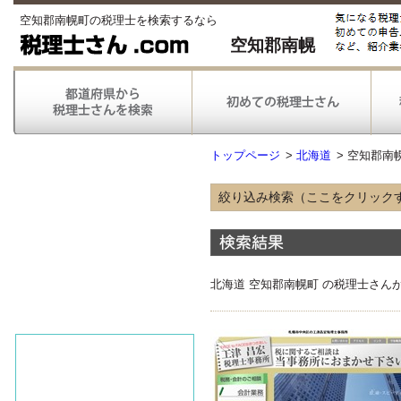
空知郡南幌町の税理士を検索するなら
空知郡南幌
トップページ
>
北海道
>
空知郡南
絞り込み検索（ここをクリック
得意な業種
農林漁業
情報通信
不動産
北海道 空知郡南幌町 の税理士さん
医療
得意な業務
税務申告
税務調査対応
対応可能な
弥生会計