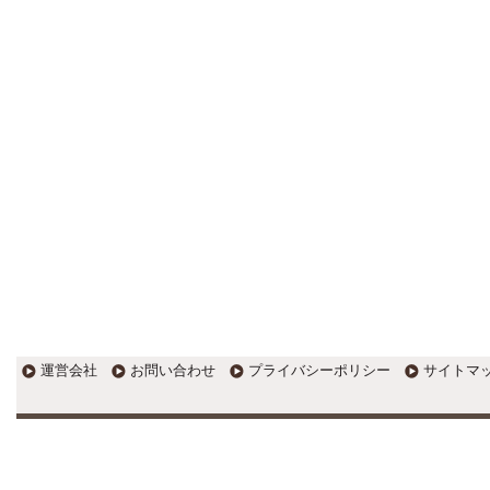
す。
EXPOCITY（エキスポシティ）で
感じたこと。過去を振り返る大切
さ。 / 思い込み要注意！Parallels
DesktopでUSB版Windows10が入
らない。 / 一歩を踏み出すことと
踏み出した後が大事。手帳も脱完
璧主義で。
更新:2017年1月5日(京都市三条釜座)
---------------------
岩永税理士事務所
27歳で開業した福岡・北九
州の若手税理士ブログ
H28年版E-tax公開！“ふるさと納
税””源泉徴収票”入力画面の出来が
いまひとつ。 / 損金算入可能な役
員賞与「事前確定届出給与」のデ
メリット~社会保険料の負担！ /
損金算入可能な役員賞与「事前確
運営会社
お問い合わせ
プライバシーポリシー
サイトマ
定届出給与」のメリット~実は利
益調整可能！？
更新:2017年1月5日(福岡県遠賀郡)
---------------------
石田修朗税理士事務所