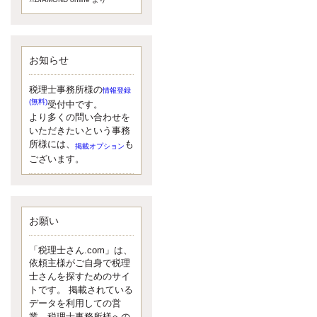
額）が縮小されたため、お亡くな
りになった方のうち、相続税が課
税される方の割合が、大幅に上昇
しています。
お知らせ
更新:2017年5月1日(大阪市中央区)
---------------------
湘南BUN税理士事務所
税理士事務所様の
情報登録
湘南のぽっちゃり女性税理
(無料)
受付中です。
士松村文子と湘南ＢＵ
より多くの問い合わせを
また最近、税理士試験のご相談を
いただきたいという事務
受けることおおくなりました。受
所様には、
も
掲載オプション
験申し込み受け付け開始になるか
ございます。
らですね。勉強したが、中途半端
なので、受験が無駄に思っている
人もいるようです。まず、私なら
ダメと思う前に、全力で勝負して
みたいです！
お願い
更新:2017年5月1日(神奈川県藤沢市)
---------------------
「税理士さん.com」は、
京都のやわらか女性税理
依頼主様がご自身で税理
士
士さんを探すためのサイ
イクメン税理士による税金
トです。 掲載されている
データを利用しての営
ブログです。