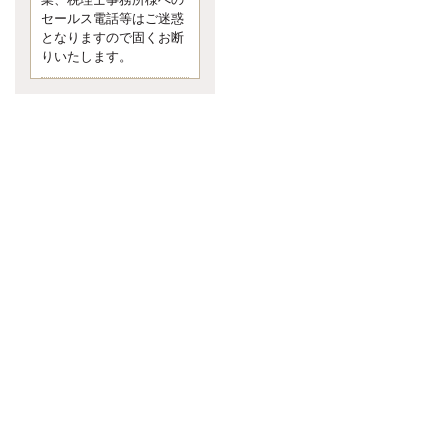
業、税理士事務所様への
なくて七クセ 目は口ほどにモノを
セールス電話等はご迷惑
言う 色んなことわざがあります
となりますので固くお断
が、無意識に出ている身体のサイ
ン。 心理学では、ちゃんと意味が
りいたします。
あるようです。 疑問に思ったら考
える 先日知り合った方、初対面で
は何
更新:2017年5月1日(京都市下京区)
---------------------
内田敦税理士事務所
イクメン税理士による税金
ブログです。
個人事業主の確定申告の準備は帳
簿の作成から。集計した帳簿は必
ず保管しておく！ / 税務調査で一
番大切なこと。税務署の言いなり
にはならないが協力は不可欠！ /
今まで無申告なら今からでも申告
しよう！
更新:2017年1月5日(埼玉県越谷市)
---------------------
佐竹正浩税理士事務所
キャッシュフローコーチ・
税理士佐竹正浩のブログで