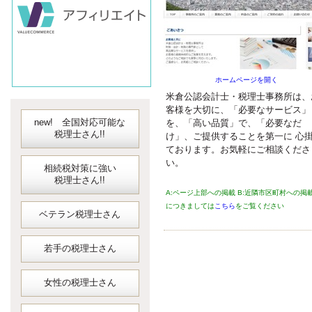
会計ソフト
JDLIBEX出納
ホームページを開く
米倉公認会計士・税理士事務所は、
客様を大切に、「必要なサービス」
new! 全国対応可能な
を、「高い品質」で、「必要なだ
税理士さん!!
け」、ご提供することを第一に 心
ております。お気軽にご相談くださ
い。
相続税対策に強い
税理士さん!!
A:ページ上部への掲載 B:近隣市区町村への掲
につきましては
こちら
をご覧ください
ベテラン税理士さん
若手の税理士さん
女性の税理士さん