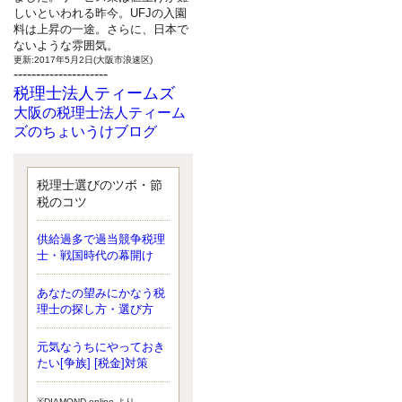
しいといわれる昨今。UFJの入園
料は上昇の一途。さらに、日本で
ないような雰囲気。
更新:2017年5月2日(大阪市浪速区)
---------------------
税理士法人ティームズ
大阪の税理士法人ティーム
ズのちょいうけブログ
最近、自分の子供が寄ってこなく
なったことに気付いた、税理士の
北井です。寂しいです。 先日、テ
税理士選びのツボ・節
ィームズイベントとしてバーベキ
税のコツ
ューを実施したので、ブログにア
ップしようと思いましたが、そこ
供給過多で過当競争税理
はセンスある後のブロガーに任せ
士・戦国時代の幕開け
ようと思います。
更新:2017年5月1日(大阪市北区)
---------------------
あなたの望みにかなう税
サクセス会計事務所
理士の探し方・選び方
サクセス税理士のお役立ち
元気なうちにやっておき
ブログ
たい[争族] [税金]対策
平成２７年１月１日以降開始の相
続より、相続税の基礎控除額（相
続税が課税されない遺産の上限
※DIAMOND online より