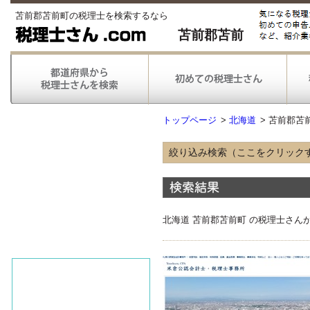
苫前郡苫前町の税理士を検索するなら
苫前郡苫前
トップページ
>
北海道
>
苫前郡苫
絞り込み検索（ここをクリック
得意な業種
農林漁業
情報通信
不動産
北海道 苫前郡苫前町 の税理士さん
医療
得意な業務
税務申告
税務調査対応
対応可能な
弥生会計