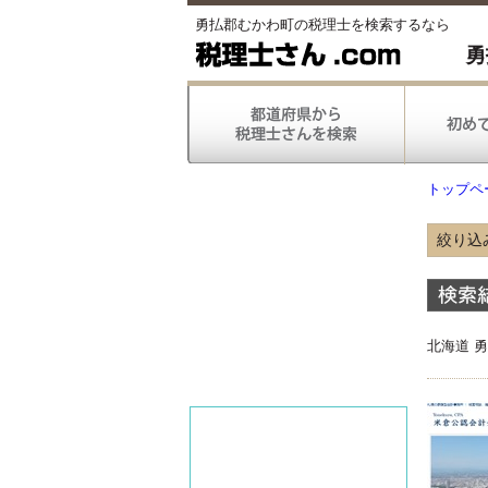
勇払郡むかわ町の税理士を検索するなら
勇
トップペ
絞り込
得意
北海道 
得意
対応