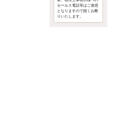
業、税理士事務所様への
なくて七クセ 目は口ほどにモノを
セールス電話等はご迷惑
言う 色んなことわざがあります
となりますので固くお断
が、無意識に出ている身体のサイ
ン。 心理学では、ちゃんと意味が
りいたします。
あるようです。 疑問に思ったら考
える 先日知り合った方、初対面で
は何
更新:2017年5月1日(京都市下京区)
---------------------
内田敦税理士事務所
イクメン税理士による税金
ブログです。
個人事業主の確定申告の準備は帳
簿の作成から。集計した帳簿は必
ず保管しておく！ / 税務調査で一
番大切なこと。税務署の言いなり
にはならないが協力は不可欠！ /
今まで無申告なら今からでも申告
しよう！
更新:2017年1月5日(埼玉県越谷市)
---------------------
佐竹正浩税理士事務所
キャッシュフローコーチ・
税理士佐竹正浩のブログで