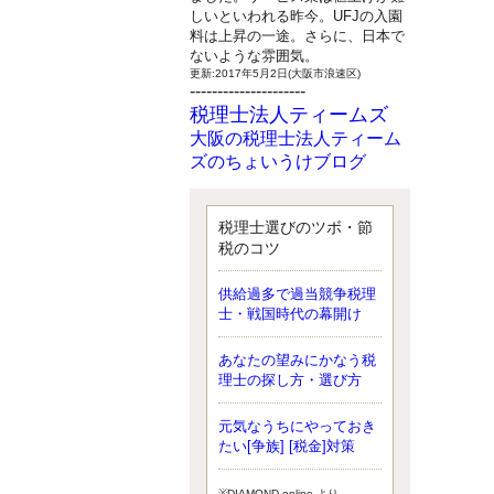
しいといわれる昨今。UFJの入園
料は上昇の一途。さらに、日本で
ないような雰囲気。
更新:2017年5月2日(大阪市浪速区)
---------------------
税理士法人ティームズ
大阪の税理士法人ティーム
ズのちょいうけブログ
最近、自分の子供が寄ってこなく
なったことに気付いた、税理士の
北井です。寂しいです。 先日、テ
税理士選びのツボ・節
ィームズイベントとしてバーベキ
税のコツ
ューを実施したので、ブログにア
ップしようと思いましたが、そこ
供給過多で過当競争税理
はセンスある後のブロガーに任せ
士・戦国時代の幕開け
ようと思います。
更新:2017年5月1日(大阪市北区)
---------------------
あなたの望みにかなう税
サクセス会計事務所
理士の探し方・選び方
サクセス税理士のお役立ち
元気なうちにやっておき
ブログ
たい[争族] [税金]対策
平成２７年１月１日以降開始の相
続より、相続税の基礎控除額（相
続税が課税されない遺産の上限
※DIAMOND online より