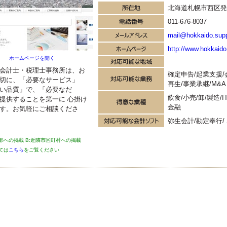
ソフト
北海道札幌市西区発寒
JDLIBEX出納帳
TKC
ミロク法人会計
011-676-8037
mail@hokkaido.supp
http://www.hokkaido
ホームページを開く
会計士・税理士事務所は、お
確定申告/起業支援/
切に、「必要なサービス」
再生/事業承継/M&A
い品質」で、「必要なだ
飲食/小売/卸/製造/
提供することを第一に 心掛け
金融
す。お気軽にご相談くださ
弥生会計/勘定奉行/
上部への掲載 B:近隣市区町村への掲載
ては
こちら
をご覧ください