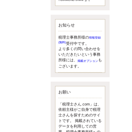
額）が縮小されたため、お亡くな
りになった方のうち、相続税が課
税される方の割合が、大幅に上昇
しています。
お知らせ
更新:2017年5月1日(大阪市中央区)
---------------------
湘南BUN税理士事務所
税理士事務所様の
情報登録
湘南のぽっちゃり女性税理
(無料)
受付中です。
士松村文子と湘南ＢＵ
より多くの問い合わせを
また最近、税理士試験のご相談を
いただきたいという事務
受けることおおくなりました。受
所様には、
も
掲載オプション
験申し込み受け付け開始になるか
ございます。
らですね。勉強したが、中途半端
なので、受験が無駄に思っている
人もいるようです。まず、私なら
ダメと思う前に、全力で勝負して
みたいです！
お願い
更新:2017年5月1日(神奈川県藤沢市)
---------------------
「税理士さん.com」は、
京都のやわらか女性税理
依頼主様がご自身で税理
士
士さんを探すためのサイ
イクメン税理士による税金
トです。 掲載されている
データを利用しての営
ブログです。