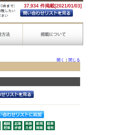
37,934
件掲載[2021/01/03]
開く
｜
閉じる
製造
電気ガス
金融
保険
生活関連サービス
教育
会計ソフト導入
会社設立
会計王
財務応援