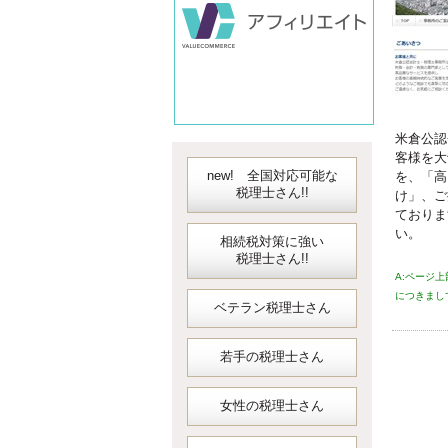
会計
米倉公認
客様を大
new! 全国対応可能な
を、「高
税理士さん!!
け」、ご
ておりま
い。
相続税対策に強い
税理士さん!!
A:ページ
につきまし
ベテラン税理士さん
若手の税理士さん
女性の税理士さん