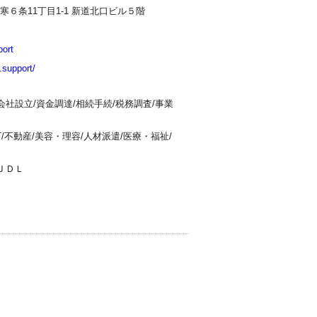
６条11丁目1-1 新道北口ビル５階
使える会計
選択なし
ort
.support/
会社設立/資金調達/相続手続/税務調査/事業
IT/不動産/美容・理容/人材派遣/医療・福祉/
ＪＤＬ