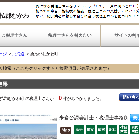
払郡むかわ
ージ
>
北海道
>
勇払郡むかわ町
み検索（ここをクリックすると検索項目が表示されます）
な業種
農林漁業
鉱業
建設
情報通信
運輸
小売
0
不動産
飲食
宿泊
勇払郡むかわ町 の税理士さんが
件がみつかりました。
医療
福祉
選択なし
な業務
米倉公認会計士・税理士事務所
税務申告
確定申告
決算
税務調査対応
相続手続
選択なし
可能な
弥生会計
勘定奉行
PCA会計