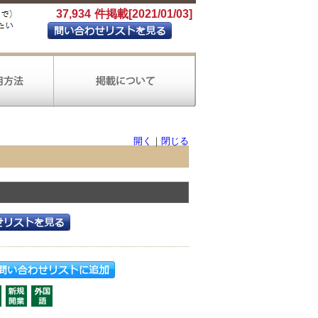
37,934
件掲載[2021/01/03]
開く
｜
閉じる
製造
電気ガス
金融
保険
生活関連サービス
教育
会計ソフト導入
会社設立
会計王
財務応援