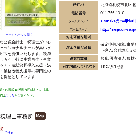
ソフト
北海道札幌市北区北6
JDLIBEX出納帳
TKC
ミロク法人会計
011‐756‐1010
s.tanaka@meijidori.
http://meijidori-sap
ホームページを開く
な公認会計士・税理士が中心
確定申告/決算/事
ェッショナルチームが高い水
ト導入/会社設立支
ビスを提供いたします。税務
飲食/医療法人/農林
ちろん、特に事業再生・事業
＆Ａ・連結決算導入支援・決
TKC/弥生会計
・業務改善支援等の専門性の
を得意としています。
上部への掲載 B:近隣市区町村への掲載
ては
こちら
をご覧ください
稔税理士事務所
で検索