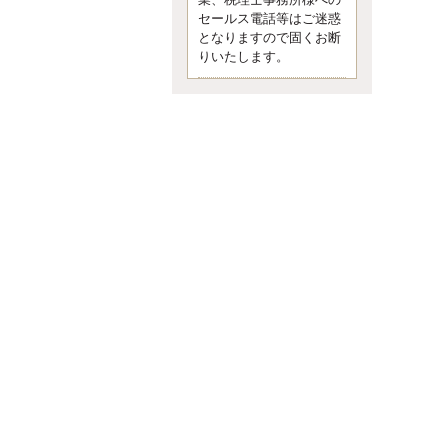
業、税理士事務所様への
なくて七クセ 目は口ほどにモノを
セールス電話等はご迷惑
言う 色んなことわざがあります
となりますので固くお断
が、無意識に出ている身体のサイ
ン。 心理学では、ちゃんと意味が
りいたします。
あるようです。 疑問に思ったら考
える 先日知り合った方、初対面で
は何
更新:2017年5月1日(京都市下京区)
---------------------
内田敦税理士事務所
イクメン税理士による税金
ブログです。
個人事業主の確定申告の準備は帳
簿の作成から。集計した帳簿は必
ず保管しておく！ / 税務調査で一
番大切なこと。税務署の言いなり
にはならないが協力は不可欠！ /
今まで無申告なら今からでも申告
しよう！
更新:2017年1月5日(埼玉県越谷市)
---------------------
佐竹正浩税理士事務所
キャッシュフローコーチ・
税理士佐竹正浩のブログで