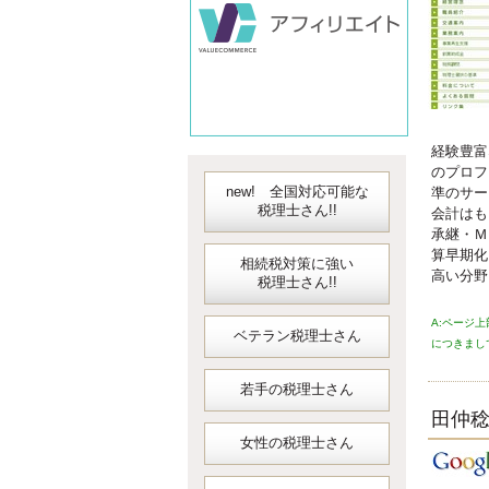
会計
経験豊富
のプロフ
new! 全国対応可能な
準のサー
税理士さん!!
会計はも
承継・Ｍ
算早期化
相続税対策に強い
高い分野
税理士さん!!
A:ページ
ベテラン税理士さん
につきまし
若手の税理士さん
田仲
女性の税理士さん