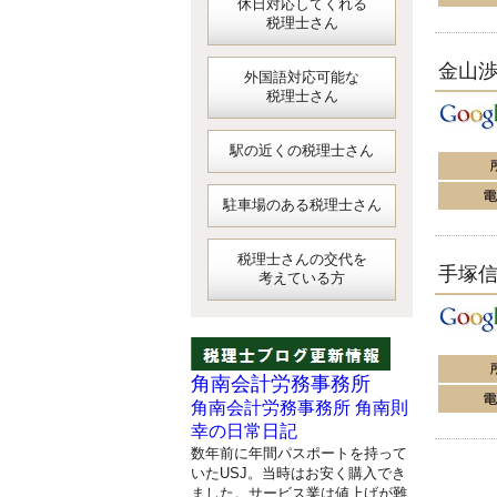
休日対応してくれる
税理士さん
金山
外国語対応可能な
税理士さん
駅の近くの税理士さん
駐車場のある税理士さん
税理士さんの交代を
手塚
考えている方
角南会計労務事務所
角南会計労務事務所 角南則
幸の日常日記
数年前に年間パスポートを持って
いたUSJ。当時はお安く購入でき
ました。サービス業は値上げが難