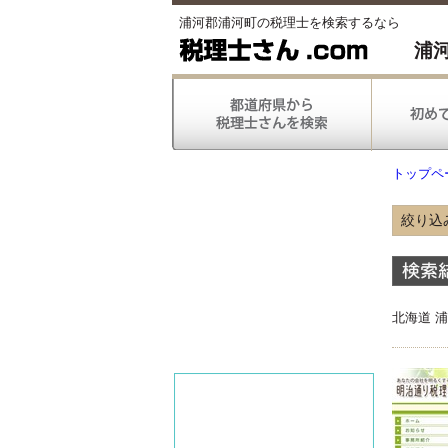
浦河郡浦河町の税理士を検索するなら
浦
トップペ
絞り込
得意
北海道 
得意
対応