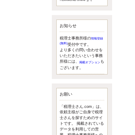
額）が縮小されたため、お亡くな
りになった方のうち、相続税が課
税される方の割合が、大幅に上昇
しています。
お知らせ
更新:2017年5月1日(大阪市中央区)
---------------------
湘南BUN税理士事務所
税理士事務所様の
情報登録
湘南のぽっちゃり女性税理
(無料)
受付中です。
士松村文子と湘南ＢＵ
より多くの問い合わせを
また最近、税理士試験のご相談を
いただきたいという事務
受けることおおくなりました。受
所様には、
も
掲載オプション
験申し込み受け付け開始になるか
ございます。
らですね。勉強したが、中途半端
なので、受験が無駄に思っている
人もいるようです。まず、私なら
ダメと思う前に、全力で勝負して
みたいです！
お願い
更新:2017年5月1日(神奈川県藤沢市)
---------------------
「税理士さん.com」は、
京都のやわらか女性税理
依頼主様がご自身で税理
士
士さんを探すためのサイ
イクメン税理士による税金
トです。 掲載されている
データを利用しての営
ブログです。