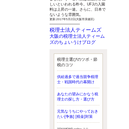
しいといわれる昨今。UFJの入園
料は上昇の一途。さらに、日本で
ないような雰囲気。
更新:2017年5月2日(大阪市浪速区)
---------------------
税理士法人ティームズ
大阪の税理士法人ティーム
ズのちょいうけブログ
最近、自分の子供が寄ってこなく
なったことに気付いた、税理士の
北井です。寂しいです。 先日、テ
税理士選びのツボ・節
ィームズイベントとしてバーベキ
税のコツ
ューを実施したので、ブログにア
ップしようと思いましたが、そこ
供給過多で過当競争税理
はセンスある後のブロガーに任せ
士・戦国時代の幕開け
ようと思います。
更新:2017年5月1日(大阪市北区)
---------------------
あなたの望みにかなう税
サクセス会計事務所
理士の探し方・選び方
サクセス税理士のお役立ち
元気なうちにやっておき
ブログ
たい[争族] [税金]対策
平成２７年１月１日以降開始の相
続より、相続税の基礎控除額（相
続税が課税されない遺産の上限
※DIAMOND online より