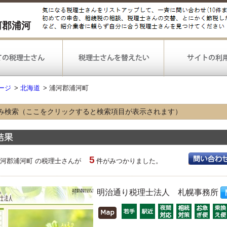
河郡浦河
ージ
>
北海道
>
浦河郡浦河町
み検索（ここをクリックすると検索項目が表示されます）
な業種
農林漁業
鉱業
建設
情報通信
運輸
小売
5
不動産
飲食
宿泊
浦河郡浦河町 の税理士さんが
件がみつかりました。
医療
福祉
選択なし
な業務
明治通り税理士法人 札幌事務所
税務申告
確定申告
決算
税務調査対応
相続手続
選択なし
可能な
弥生会計
勘定奉行
PCA会計