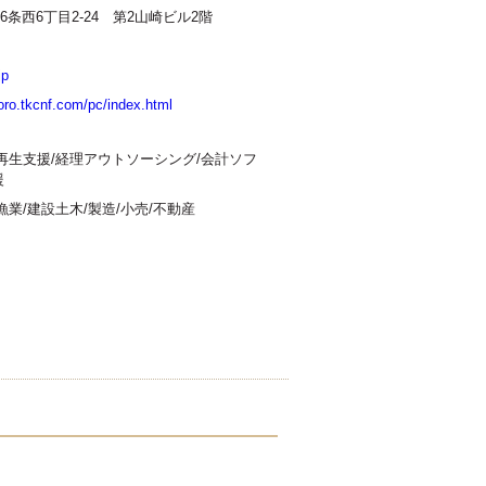
条西6丁目2‐24 第2山崎ビル2階
使える会計
選択なし
jp
poro.tkcnf.com/pc/index.html
業再生支援/経理アウトソーシング/会計ソフ
援
漁業/建設土木/製造/小売/不動産