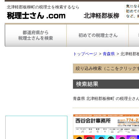
北津軽郡板柳町の税理士を検索するなら
北津軽郡板柳
トップページ
>
青森県
>
北津軽郡
絞り込み検索（ここをクリック
得意な業種
農林漁業
情報通信
不動産
青森県 北津軽郡板柳町 の税理士さ
医療
得意な業務
税務申告
税務調査対応
対応可能な
弥生会計