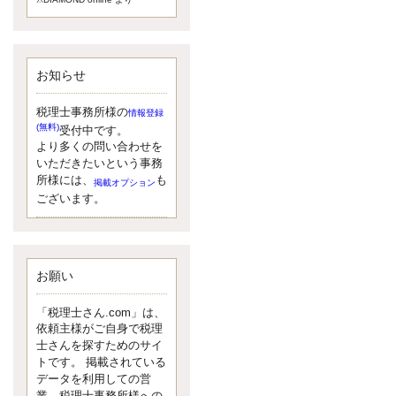
額）が縮小されたため、お亡くな
りになった方のうち、相続税が課
税される方の割合が、大幅に上昇
しています。
お知らせ
更新:2017年5月1日(大阪市中央区)
---------------------
湘南BUN税理士事務所
税理士事務所様の
情報登録
湘南のぽっちゃり女性税理
(無料)
受付中です。
士松村文子と湘南ＢＵ
より多くの問い合わせを
また最近、税理士試験のご相談を
いただきたいという事務
受けることおおくなりました。受
所様には、
も
掲載オプション
験申し込み受け付け開始になるか
ございます。
らですね。勉強したが、中途半端
なので、受験が無駄に思っている
人もいるようです。まず、私なら
ダメと思う前に、全力で勝負して
みたいです！
お願い
更新:2017年5月1日(神奈川県藤沢市)
---------------------
「税理士さん.com」は、
京都のやわらか女性税理
依頼主様がご自身で税理
士
士さんを探すためのサイ
イクメン税理士による税金
トです。 掲載されている
データを利用しての営
ブログです。