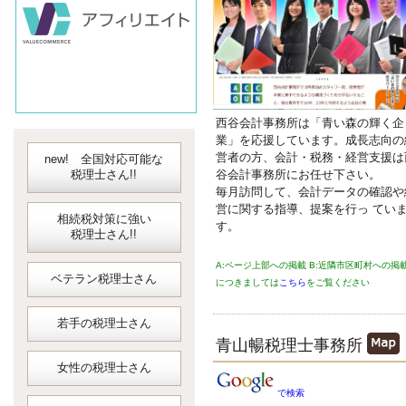
会計ソフト
JDLIBEX出納
西谷会計事務所は「青い森の輝く企
業」を応援しています。成長志向の
営者の方、会計・税務・経営支援は
new! 全国対応可能な
谷会計事務所にお任せ下さい。
税理士さん!!
毎月訪問して、会計データの確認や
営に関する指導、提案を行っ てい
相続税対策に強い
す。
税理士さん!!
A:ページ上部への掲載 B:近隣市区町村への掲
ベテラン税理士さん
につきましては
こちら
をご覧ください
若手の税理士さん
青山暢税理士事務所
女性の税理士さん
で検索