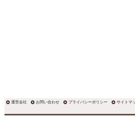
す。
EXPOCITY（エキスポシティ）で
感じたこと。過去を振り返る大切
さ。 / 思い込み要注意！Parallels
DesktopでUSB版Windows10が入
らない。 / 一歩を踏み出すことと
踏み出した後が大事。手帳も脱完
璧主義で。
更新:2017年1月5日(京都市三条釜座)
---------------------
岩永税理士事務所
27歳で開業した福岡・北九
州の若手税理士ブログ
H28年版E-tax公開！“ふるさと納
税””源泉徴収票”入力画面の出来が
いまひとつ。 / 損金算入可能な役
員賞与「事前確定届出給与」のデ
メリット~社会保険料の負担！ /
損金算入可能な役員賞与「事前確
運営会社
お問い合わせ
プライバシーポリシー
サイトマ
定届出給与」のメリット~実は利
益調整可能！？
更新:2017年1月5日(福岡県遠賀郡)
---------------------
石田修朗税理士事務所