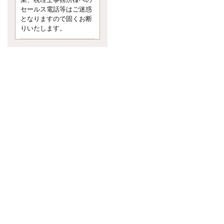
業、税理士事務所様への
なくて七クセ 目は口ほどにモノを
セールス電話等はご迷惑
言う 色んなことわざがあります
となりますので固くお断
が、無意識に出ている身体のサイ
ン。 心理学では、ちゃんと意味が
りいたします。
あるようです。 疑問に思ったら考
える 先日知り合った方、初対面で
は何
更新:2017年5月1日(京都市下京区)
---------------------
内田敦税理士事務所
イクメン税理士による税金
ブログです。
個人事業主の確定申告の準備は帳
簿の作成から。集計した帳簿は必
ず保管しておく！ / 税務調査で一
番大切なこと。税務署の言いなり
にはならないが協力は不可欠！ /
今まで無申告なら今からでも申告
しよう！
更新:2017年1月5日(埼玉県越谷市)
---------------------
佐竹正浩税理士事務所
キャッシュフローコーチ・
税理士佐竹正浩のブログで