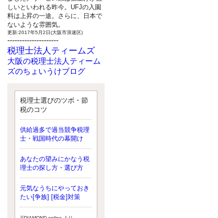
しいといわれる昨今。UFJの入園
料は上昇の一途。さらに、日本で
ないような雰囲気。
更新:2017年5月2日(大阪市浪速区)
---------------------
税理士法人ティームズ
大阪の税理士法人ティーム
ズのちょいうけブログ
最近、自分の子供が寄ってこなく
なったことに気付いた、税理士の
北井です。寂しいです。 先日、テ
税理士選びのツボ・節
ィームズイベントとしてバーベキ
税のコツ
ューを実施したので、ブログにア
ップしようと思いましたが、そこ
供給過多で過当競争税理
はセンスある後のブロガーに任せ
士・戦国時代の幕開け
ようと思います。
更新:2017年5月1日(大阪市北区)
---------------------
あなたの望みにかなう税
サクセス会計事務所
理士の探し方・選び方
サクセス税理士のお役立ち
元気なうちにやっておき
ブログ
たい[争族] [税金]対策
平成２７年１月１日以降開始の相
続より、相続税の基礎控除額（相
続税が課税されない遺産の上限
※DIAMOND online より