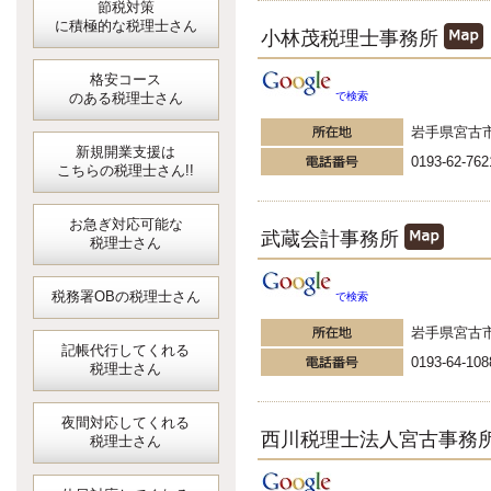
節税対策
に積極的な税理士さん
小林茂税理士事務所
格安コース
のある税理士さん
で検索
岩手県宮古
新規開業支援は
0193-62-762
こちらの税理士さん!!
お急ぎ対応可能な
武蔵会計事務所
税理士さん
税務署OBの税理士さん
で検索
岩手県宮古
記帳代行してくれる
0193-64-108
税理士さん
夜間対応してくれる
西川税理士法人宮古事務
税理士さん