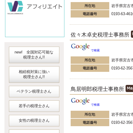
会計ソフト
岩手県宮古
JDLIBEX出納
0193-63-461
佐々木卓史税理士事務所
で検索
new! 全国対応可能な
税理士さん!!
岩手県宮古
0193-62-356
相続税対策に強い
税理士さん!!
鳥居明郎税理士事務所
ベテラン税理士さん
で検索
若手の税理士さん
岩手県宮古
女性の税理士さん
0193-62-356