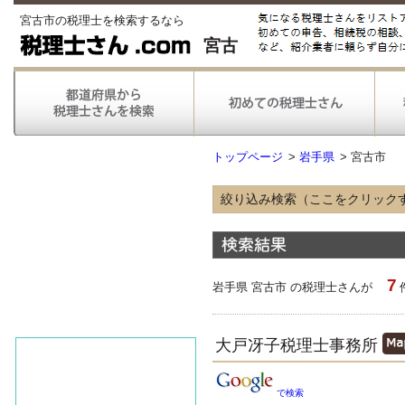
宮古市の税理士を検索するなら
宮古
トップページ
>
岩手県
>
宮古市
絞り込み検索（ここをクリック
得意な業種
農林漁業
情報通信
7
不動産
岩手県 宮古市 の税理士さんが
医療
得意な業務
大戸冴子税理士事務所
税務申告
税務調査対応
で検索
対応可能な
弥生会計