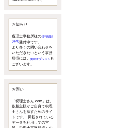
額）が縮小されたため、お亡くな
りになった方のうち、相続税が課
税される方の割合が、大幅に上昇
しています。
お知らせ
更新:2017年5月1日(大阪市中央区)
---------------------
湘南BUN税理士事務所
税理士事務所様の
情報登録
湘南のぽっちゃり女性税理
(無料)
受付中です。
士松村文子と湘南ＢＵ
より多くの問い合わせを
また最近、税理士試験のご相談を
いただきたいという事務
受けることおおくなりました。受
所様には、
も
掲載オプション
験申し込み受け付け開始になるか
ございます。
らですね。勉強したが、中途半端
なので、受験が無駄に思っている
人もいるようです。まず、私なら
ダメと思う前に、全力で勝負して
みたいです！
お願い
更新:2017年5月1日(神奈川県藤沢市)
---------------------
「税理士さん.com」は、
京都のやわらか女性税理
依頼主様がご自身で税理
士
士さんを探すためのサイ
イクメン税理士による税金
トです。 掲載されている
データを利用しての営
ブログです。