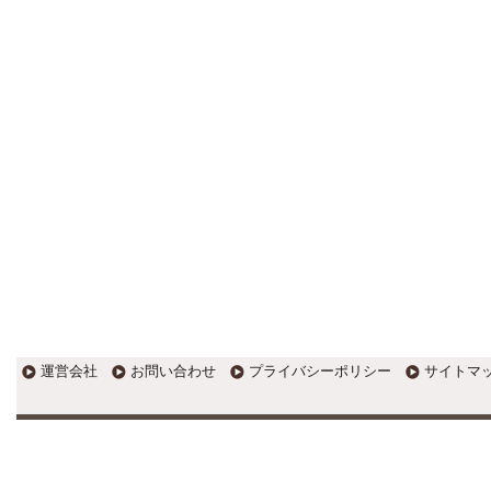
す。
EXPOCITY（エキスポシティ）で
感じたこと。過去を振り返る大切
さ。 / 思い込み要注意！Parallels
DesktopでUSB版Windows10が入
らない。 / 一歩を踏み出すことと
踏み出した後が大事。手帳も脱完
璧主義で。
更新:2017年1月5日(京都市三条釜座)
---------------------
岩永税理士事務所
27歳で開業した福岡・北九
州の若手税理士ブログ
H28年版E-tax公開！“ふるさと納
税””源泉徴収票”入力画面の出来が
いまひとつ。 / 損金算入可能な役
員賞与「事前確定届出給与」のデ
メリット~社会保険料の負担！ /
損金算入可能な役員賞与「事前確
運営会社
お問い合わせ
プライバシーポリシー
サイトマ
定届出給与」のメリット~実は利
益調整可能！？
更新:2017年1月5日(福岡県遠賀郡)
---------------------
石田修朗税理士事務所