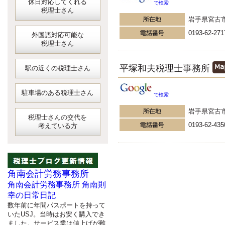
休日対応してくれる
で検索
税理士さん
岩手県宮古
0193-62-271
外国語対応可能な
税理士さん
平塚和夫税理士事務所
駅の近くの税理士さん
駐車場のある税理士さん
で検索
岩手県宮古
税理士さんの交代を
0193-62-435
考えている方
角南会計労務事務所
角南会計労務事務所 角南則
幸の日常日記
数年前に年間パスポートを持って
いたUSJ。当時はお安く購入でき
ました。サービス業は値上げが難