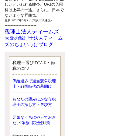
しいといわれる昨今。UFJの入園
料は上昇の一途。さらに、日本で
ないような雰囲気。
更新:2017年5月2日(大阪市浪速区)
---------------------
税理士法人ティームズ
大阪の税理士法人ティーム
ズのちょいうけブログ
最近、自分の子供が寄ってこなく
なったことに気付いた、税理士の
北井です。寂しいです。 先日、テ
税理士選びのツボ・節
ィームズイベントとしてバーベキ
税のコツ
ューを実施したので、ブログにア
ップしようと思いましたが、そこ
供給過多で過当競争税理
はセンスある後のブロガーに任せ
士・戦国時代の幕開け
ようと思います。
更新:2017年5月1日(大阪市北区)
---------------------
あなたの望みにかなう税
サクセス会計事務所
理士の探し方・選び方
サクセス税理士のお役立ち
元気なうちにやっておき
ブログ
たい[争族] [税金]対策
平成２７年１月１日以降開始の相
続より、相続税の基礎控除額（相
続税が課税されない遺産の上限
※DIAMOND online より