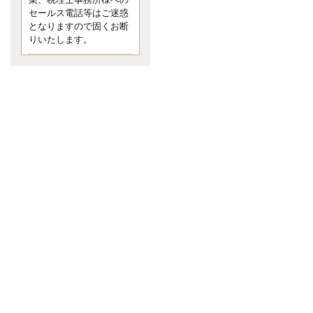
業、税理士事務所様への
なくて七クセ 目は口ほどにモノを
セールス電話等はご迷惑
言う 色んなことわざがあります
となりますので固くお断
が、無意識に出ている身体のサイ
ン。 心理学では、ちゃんと意味が
りいたします。
あるようです。 疑問に思ったら考
える 先日知り合った方、初対面で
は何
更新:2017年5月1日(京都市下京区)
---------------------
内田敦税理士事務所
イクメン税理士による税金
ブログです。
個人事業主の確定申告の準備は帳
簿の作成から。集計した帳簿は必
ず保管しておく！ / 税務調査で一
番大切なこと。税務署の言いなり
にはならないが協力は不可欠！ /
今まで無申告なら今からでも申告
しよう！
更新:2017年1月5日(埼玉県越谷市)
---------------------
佐竹正浩税理士事務所
キャッシュフローコーチ・
税理士佐竹正浩のブログで