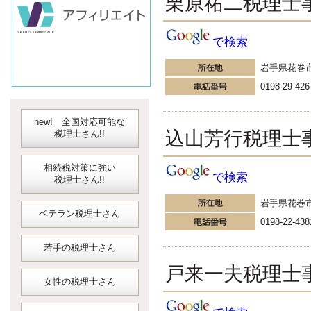
栗原祐二税理士
対応可能な
弥生会計
会計ソフト
で検索
JDLIBEX出納
岩手県花巻
0198-29-426
new! 全国対応可能な
込山芳行税理士
税理士さん!!
相続税対策に強い
で検索
税理士さん!!
岩手県花巻
ベテラン税理士さん
0198-22-438
若手の税理士さん
戸来一夫税理士
女性の税理士さん