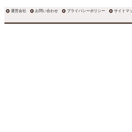
税務会計の時事ネタや税理
士試験関連ネタ
運営会社
お問い合わせ
プライバシーポリシー
サイトマ
＜早起きのススメ＞不安を抱えた
ら、夜明け前に起きよう。 / ＜税
理士試験＞経験済科目の戦い方 /
カレー探訪 ?RASAHALA? / ＜税
理士試験＞小さな勝利を積み重ね
よう / 『カレー探訪』2016の振り
返り / 2017年に向けて2016年に取
り組む
更新:2017年1月6日(姫路市)
---------------------
すずき会計
走ることが大好き！トレイ
ルランで百名山制覇を目指
しています。
個人事業の決算を早く終わらせる
ために経理のプロがおススメする
3つのコツ♪ / ブログ更新・売上・
ジブン時間確保 ?新しいスタート
に設定した3つの目標? / うまくい
った事よりも反省すべき点の方が
気になる年末！?手帳を振り返っ
てリスタートするぞ♪? /
更新:2017年1月7日(神奈川県小田原市)