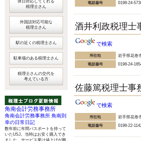
休日対応してくれる
0198-24-573
税理士さん
外国語対応可能な
酒井利政税理士
税理士さん
駅の近くの税理士さん
で検索
岩手県花巻
駐車場のある税理士さん
0198-24-185
税理士さんの交代を
考えている方
佐藤篤税理士事
で検索
角南会計労務事務所
角南会計労務事務所 角南則
岩手県花巻
幸の日常日記
0198-22-114
数年前に年間パスポートを持って
いたUSJ。当時はお安く購入でき
ました。サービス業は値上げが難