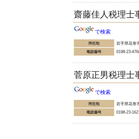
す。
EXPOCITY（エキスポシティ）で
齋藤佳人税理士
感じたこと。過去を振り返る大切
さ。 / 思い込み要注意！Parallels
DesktopでUSB版Windows10が入
らない。 / 一歩を踏み出すことと
で検索
踏み出した後が大事。手帳も脱完
璧主義で。
岩手県花巻
更新:2017年1月5日(京都市三条釜座)
---------------------
0198-23-476
岩永税理士事務所
27歳で開業した福岡・北九
州の若手税理士ブログ
菅原正男税理士
H28年版E-tax公開！“ふるさと納
税””源泉徴収票”入力画面の出来が
いまひとつ。 / 損金算入可能な役
で検索
員賞与「事前確定届出給与」のデ
メリット~社会保険料の負担！ /
岩手県花巻
損金算入可能な役員賞与「事前確
定届出給与」のメリット~実は利
0198-23-162
益調整可能！？
更新:2017年1月5日(福岡県遠賀郡)
---------------------
石田修朗税理士事務所