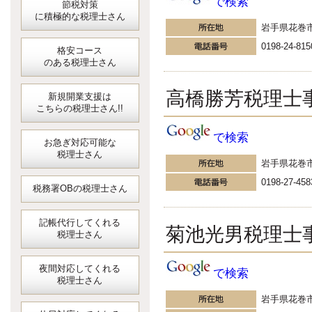
で検索
節税対策
に積極的な税理士さん
岩手県花巻
0198-24-815
格安コース
のある税理士さん
高橋勝芳税理士
新規開業支援は
こちらの税理士さん!!
で検索
お急ぎ対応可能な
税理士さん
岩手県花巻
0198-27-458
税務署OBの税理士さん
記帳代行してくれる
菊池光男税理士
税理士さん
夜間対応してくれる
で検索
税理士さん
岩手県花巻