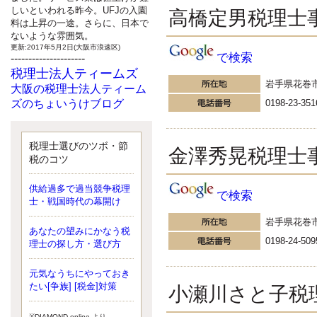
しいといわれる昨今。UFJの入園
高橋定男税理士
料は上昇の一途。さらに、日本で
ないような雰囲気。
更新:2017年5月2日(大阪市浪速区)
で検索
---------------------
税理士法人ティームズ
岩手県花巻
大阪の税理士法人ティーム
ズのちょいうけブログ
0198-23-351
最近、自分の子供が寄ってこなく
なったことに気付いた、税理士の
北井です。寂しいです。 先日、テ
税理士選びのツボ・節
金澤秀晃税理士
ィームズイベントとしてバーベキ
税のコツ
ューを実施したので、ブログにア
ップしようと思いましたが、そこ
供給過多で過当競争税理
で検索
はセンスある後のブロガーに任せ
士・戦国時代の幕開け
ようと思います。
更新:2017年5月1日(大阪市北区)
岩手県花巻
---------------------
あなたの望みにかなう税
0198-24-509
サクセス会計事務所
理士の探し方・選び方
サクセス税理士のお役立ち
元気なうちにやっておき
ブログ
たい[争族] [税金]対策
小瀬川さと子税
平成２７年１月１日以降開始の相
続より、相続税の基礎控除額（相
続税が課税されない遺産の上限
※DIAMOND online より