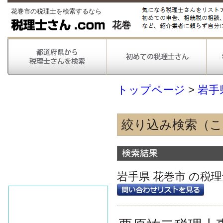
花巻市の税理士を検索するなら
花巻
トップページ
>
岩手
絞り込み検索（
得意な業種
農林漁業
情報通信
岩手県 花巻市 の税
不動産
医療
得意な業務
税務申告
税務調査対応