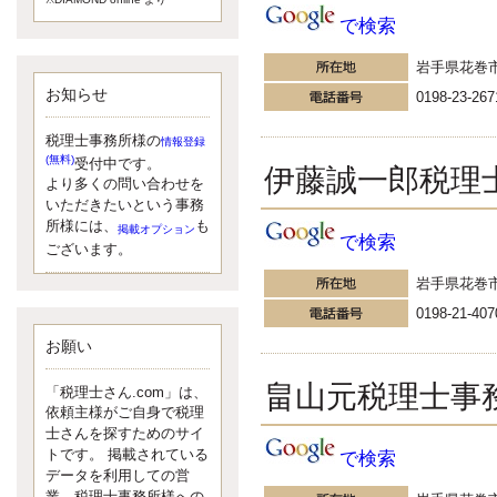
額）が縮小されたため、お亡くな
で検索
りになった方のうち、相続税が課
税される方の割合が、大幅に上昇
岩手県花巻
しています。
お知らせ
更新:2017年5月1日(大阪市中央区)
0198-23-267
---------------------
湘南BUN税理士事務所
税理士事務所様の
情報登録
湘南のぽっちゃり女性税理
(無料)
受付中です。
伊藤誠一郎税理
士松村文子と湘南ＢＵ
より多くの問い合わせを
また最近、税理士試験のご相談を
いただきたいという事務
受けることおおくなりました。受
所様には、
も
掲載オプション
で検索
験申し込み受け付け開始になるか
ございます。
らですね。勉強したが、中途半端
岩手県花巻
なので、受験が無駄に思っている
人もいるようです。まず、私なら
0198-21-407
ダメと思う前に、全力で勝負して
みたいです！
お願い
更新:2017年5月1日(神奈川県藤沢市)
---------------------
畠山元税理士事
「税理士さん.com」は、
京都のやわらか女性税理
依頼主様がご自身で税理
士
士さんを探すためのサイ
イクメン税理士による税金
トです。 掲載されている
で検索
データを利用しての営
ブログです。