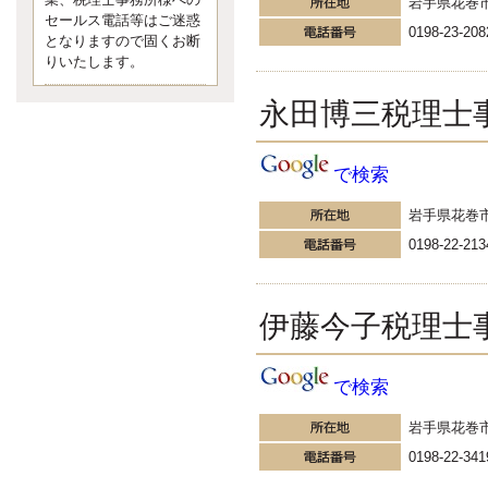
業、税理士事務所様への
なくて七クセ 目は口ほどにモノを
岩手県花巻
セールス電話等はご迷惑
言う 色んなことわざがあります
0198-23-208
となりますので固くお断
が、無意識に出ている身体のサイ
ン。 心理学では、ちゃんと意味が
りいたします。
あるようです。 疑問に思ったら考
える 先日知り合った方、初対面で
永田博三税理士
は何
更新:2017年5月1日(京都市下京区)
---------------------
で検索
内田敦税理士事務所
イクメン税理士による税金
岩手県花巻
ブログです。
0198-22-213
個人事業主の確定申告の準備は帳
簿の作成から。集計した帳簿は必
ず保管しておく！ / 税務調査で一
番大切なこと。税務署の言いなり
伊藤今子税理士
にはならないが協力は不可欠！ /
今まで無申告なら今からでも申告
しよう！
更新:2017年1月5日(埼玉県越谷市)
で検索
---------------------
佐竹正浩税理士事務所
岩手県花巻
キャッシュフローコーチ・
0198-22-341
税理士佐竹正浩のブログで