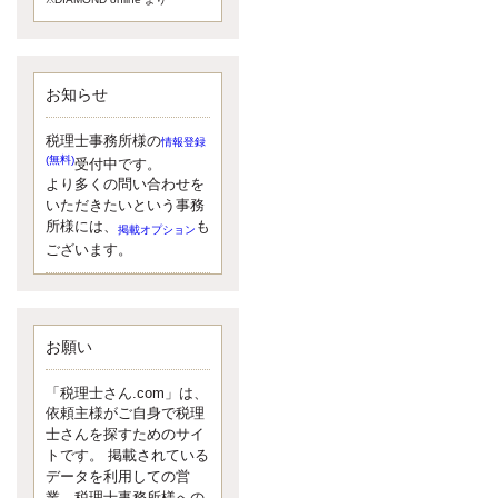
額）が縮小されたため、お亡くな
りになった方のうち、相続税が課
税される方の割合が、大幅に上昇
しています。
お知らせ
更新:2017年5月1日(大阪市中央区)
---------------------
湘南BUN税理士事務所
税理士事務所様の
情報登録
湘南のぽっちゃり女性税理
(無料)
受付中です。
士松村文子と湘南ＢＵ
より多くの問い合わせを
また最近、税理士試験のご相談を
いただきたいという事務
受けることおおくなりました。受
所様には、
も
掲載オプション
験申し込み受け付け開始になるか
ございます。
らですね。勉強したが、中途半端
なので、受験が無駄に思っている
人もいるようです。まず、私なら
ダメと思う前に、全力で勝負して
みたいです！
お願い
更新:2017年5月1日(神奈川県藤沢市)
---------------------
「税理士さん.com」は、
京都のやわらか女性税理
依頼主様がご自身で税理
士
士さんを探すためのサイ
イクメン税理士による税金
トです。 掲載されている
データを利用しての営
ブログです。