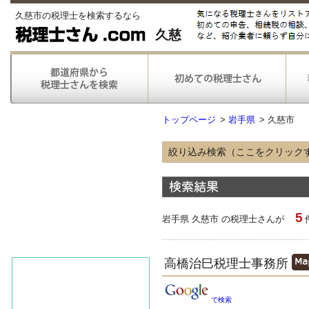
久慈市の税理士を検索するなら
久慈
トップページ
>
岩手県
>
久慈市
絞り込み検索（ここをクリック
得意な業種
農林漁業
情報通信
5
不動産
岩手県 久慈市 の税理士さんが
医療
得意な業務
高橋治巳税理士事務所
税務申告
税務調査対応
で検索
対応可能な
弥生会計