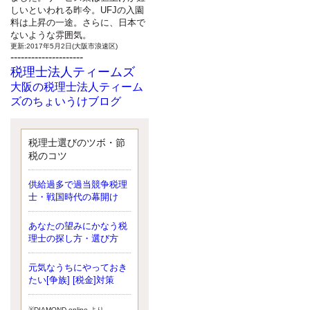
しいといわれる昨今。UFJの入園
料は上昇の一途。さらに、日本で
ないような雰囲気。
更新:2017年5月2日(大阪市浪速区)
---------------------
税理士法人ティームズ
大阪の税理士法人ティーム
ズのちょいうけブログ
最近、自分の子供が寄ってこなく
なったことに気付いた、税理士の
北井です。寂しいです。 先日、テ
税理士選びのツボ・節
ィームズイベントとしてバーベキ
税のコツ
ューを実施したので、ブログにア
ップしようと思いましたが、そこ
供給過多で過当競争税理
はセンスある後のブロガーに任せ
士・戦国時代の幕開け
ようと思います。
更新:2017年5月1日(大阪市北区)
---------------------
あなたの望みにかなう税
サクセス会計事務所
理士の探し方・選び方
サクセス税理士のお役立ち
元気なうちにやっておき
ブログ
たい[争族] [税金]対策
平成２７年１月１日以降開始の相
続より、相続税の基礎控除額（相
続税が課税されない遺産の上限
※DIAMOND online より