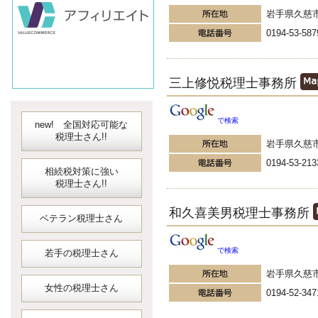
会計ソフト
岩手県久慈
JDLIBEX出納
0194-53-587
三上修悦税理士事務所
で検索
new! 全国対応可能な
税理士さん!!
岩手県久慈
0194-53-213
相続税対策に強い
税理士さん!!
和久喜美男税理士事務所
ベテラン税理士さん
で検索
若手の税理士さん
岩手県久慈
女性の税理士さん
0194-52-347