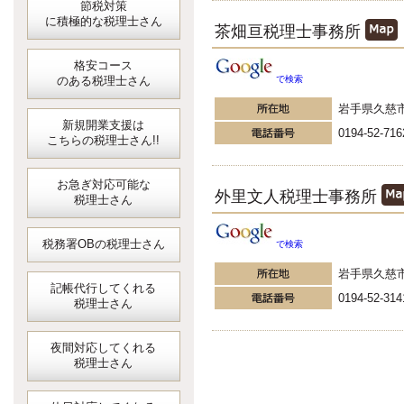
節税対策
に積極的な税理士さん
茶畑亘税理士事務所
格安コース
のある税理士さん
で検索
岩手県久慈
新規開業支援は
0194-52-716
こちらの税理士さん!!
お急ぎ対応可能な
外里文人税理士事務所
税理士さん
税務署OBの税理士さん
で検索
岩手県久慈
記帳代行してくれる
0194-52-314
税理士さん
夜間対応してくれる
税理士さん