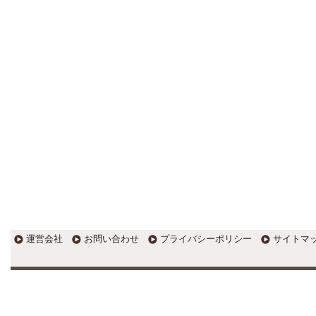
す。
EXPOCITY（エキスポシティ）で
感じたこと。過去を振り返る大切
さ。 / 思い込み要注意！Parallels
DesktopでUSB版Windows10が入
らない。 / 一歩を踏み出すことと
踏み出した後が大事。手帳も脱完
璧主義で。
更新:2017年1月5日(京都市三条釜座)
---------------------
岩永税理士事務所
27歳で開業した福岡・北九
州の若手税理士ブログ
H28年版E-tax公開！“ふるさと納
税””源泉徴収票”入力画面の出来が
いまひとつ。 / 損金算入可能な役
員賞与「事前確定届出給与」のデ
メリット~社会保険料の負担！ /
損金算入可能な役員賞与「事前確
運営会社
お問い合わせ
プライバシーポリシー
サイトマ
定届出給与」のメリット~実は利
益調整可能！？
更新:2017年1月5日(福岡県遠賀郡)
---------------------
石田修朗税理士事務所