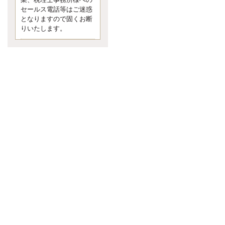
業、税理士事務所様への
なくて七クセ 目は口ほどにモノを
セールス電話等はご迷惑
言う 色んなことわざがあります
となりますので固くお断
が、無意識に出ている身体のサイ
ン。 心理学では、ちゃんと意味が
りいたします。
あるようです。 疑問に思ったら考
える 先日知り合った方、初対面で
は何
更新:2017年5月1日(京都市下京区)
---------------------
内田敦税理士事務所
イクメン税理士による税金
ブログです。
個人事業主の確定申告の準備は帳
簿の作成から。集計した帳簿は必
ず保管しておく！ / 税務調査で一
番大切なこと。税務署の言いなり
にはならないが協力は不可欠！ /
今まで無申告なら今からでも申告
しよう！
更新:2017年1月5日(埼玉県越谷市)
---------------------
佐竹正浩税理士事務所
キャッシュフローコーチ・
税理士佐竹正浩のブログで