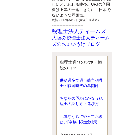
しいといわれる昨今。UFJの入園
料は上昇の一途。さらに、日本で
ないような雰囲気。
更新:2017年5月2日(大阪市浪速区)
---------------------
税理士法人ティームズ
大阪の税理士法人ティーム
ズのちょいうけブログ
最近、自分の子供が寄ってこなく
なったことに気付いた、税理士の
北井です。寂しいです。 先日、テ
税理士選びのツボ・節
ィームズイベントとしてバーベキ
税のコツ
ューを実施したので、ブログにア
ップしようと思いましたが、そこ
供給過多で過当競争税理
はセンスある後のブロガーに任せ
士・戦国時代の幕開け
ようと思います。
更新:2017年5月1日(大阪市北区)
---------------------
あなたの望みにかなう税
サクセス会計事務所
理士の探し方・選び方
サクセス税理士のお役立ち
元気なうちにやっておき
ブログ
たい[争族] [税金]対策
平成２７年１月１日以降開始の相
続より、相続税の基礎控除額（相
続税が課税されない遺産の上限
※DIAMOND online より