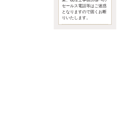
業、税理士事務所様への
なくて七クセ 目は口ほどにモノを
セールス電話等はご迷惑
言う 色んなことわざがあります
となりますので固くお断
が、無意識に出ている身体のサイ
ン。 心理学では、ちゃんと意味が
りいたします。
あるようです。 疑問に思ったら考
える 先日知り合った方、初対面で
は何
更新:2017年5月1日(京都市下京区)
---------------------
内田敦税理士事務所
イクメン税理士による税金
ブログです。
個人事業主の確定申告の準備は帳
簿の作成から。集計した帳簿は必
ず保管しておく！ / 税務調査で一
番大切なこと。税務署の言いなり
にはならないが協力は不可欠！ /
今まで無申告なら今からでも申告
しよう！
更新:2017年1月5日(埼玉県越谷市)
---------------------
佐竹正浩税理士事務所
キャッシュフローコーチ・
税理士佐竹正浩のブログで