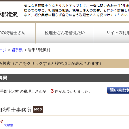
手郡滝沢
ージ
>
岩手県
>
岩手郡滝沢村
み検索（ここをクリックすると検索項目が表示されます）
な業種
農林漁業
鉱業
建設
情報通信
運輸
小売
3
不動産
飲食
宿泊
岩手郡滝沢村 の税理士さんが
件がみつかりました。
医療
福祉
選択なし
な業務
浩税理士事務所
税務申告
確定申告
決算
税務調査対応
相続手続
選択なし
で検索
可能な
弥生会計
勘定奉行
PCA会計