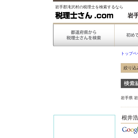
岩手郡滝沢村の税理士を検索するなら
岩
トップペ
絞り込
得意
岩手県 
得意
根井
対応