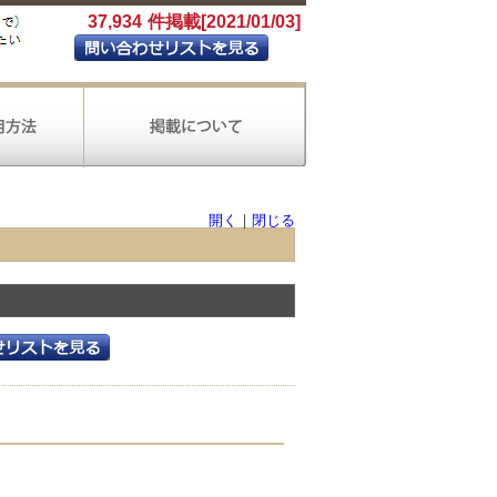
37,934
件掲載[2021/01/03]
開く
｜
閉じる
製造
電気ガス
金融
保険
生活関連サービス
教育
会計ソフト導入
会社設立
会計王
財務応援