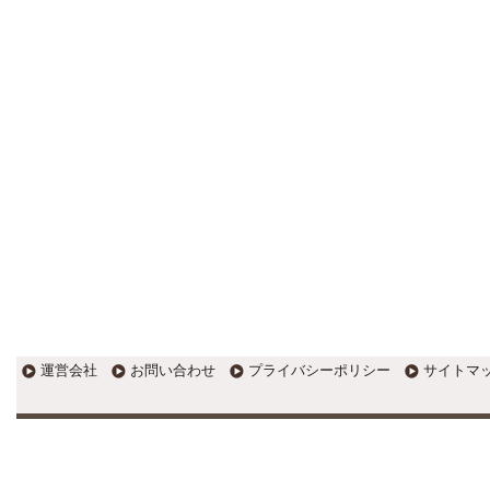
す。
EXPOCITY（エキスポシティ）で
感じたこと。過去を振り返る大切
さ。 / 思い込み要注意！Parallels
DesktopでUSB版Windows10が入
らない。 / 一歩を踏み出すことと
踏み出した後が大事。手帳も脱完
璧主義で。
更新:2017年1月5日(京都市三条釜座)
---------------------
岩永税理士事務所
27歳で開業した福岡・北九
州の若手税理士ブログ
H28年版E-tax公開！“ふるさと納
税””源泉徴収票”入力画面の出来が
いまひとつ。 / 損金算入可能な役
員賞与「事前確定届出給与」のデ
メリット~社会保険料の負担！ /
損金算入可能な役員賞与「事前確
運営会社
お問い合わせ
プライバシーポリシー
サイトマ
定届出給与」のメリット~実は利
益調整可能！？
更新:2017年1月5日(福岡県遠賀郡)
---------------------
石田修朗税理士事務所