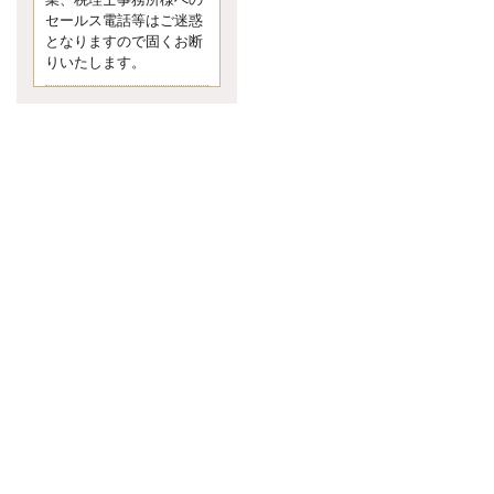
業、税理士事務所様への
なくて七クセ 目は口ほどにモノを
セールス電話等はご迷惑
言う 色んなことわざがあります
となりますので固くお断
が、無意識に出ている身体のサイ
ン。 心理学では、ちゃんと意味が
りいたします。
あるようです。 疑問に思ったら考
える 先日知り合った方、初対面で
は何
更新:2017年5月1日(京都市下京区)
---------------------
内田敦税理士事務所
イクメン税理士による税金
ブログです。
個人事業主の確定申告の準備は帳
簿の作成から。集計した帳簿は必
ず保管しておく！ / 税務調査で一
番大切なこと。税務署の言いなり
にはならないが協力は不可欠！ /
今まで無申告なら今からでも申告
しよう！
更新:2017年1月5日(埼玉県越谷市)
---------------------
佐竹正浩税理士事務所
キャッシュフローコーチ・
税理士佐竹正浩のブログで