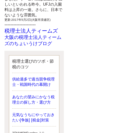
しいといわれる昨今。UFJの入園
料は上昇の一途。さらに、日本で
ないような雰囲気。
更新:2017年5月2日(大阪市浪速区)
---------------------
税理士法人ティームズ
大阪の税理士法人ティーム
ズのちょいうけブログ
最近、自分の子供が寄ってこなく
なったことに気付いた、税理士の
北井です。寂しいです。 先日、テ
税理士選びのツボ・節
ィームズイベントとしてバーベキ
税のコツ
ューを実施したので、ブログにア
ップしようと思いましたが、そこ
供給過多で過当競争税理
はセンスある後のブロガーに任せ
士・戦国時代の幕開け
ようと思います。
更新:2017年5月1日(大阪市北区)
---------------------
あなたの望みにかなう税
サクセス会計事務所
理士の探し方・選び方
サクセス税理士のお役立ち
元気なうちにやっておき
ブログ
たい[争族] [税金]対策
平成２７年１月１日以降開始の相
続より、相続税の基礎控除額（相
続税が課税されない遺産の上限
※DIAMOND online より