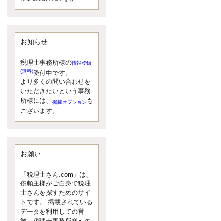
額）が縮小されたため、お亡くな
りになった方のうち、相続税が課
税される方の割合が、大幅に上昇
しています。
お知らせ
更新:2017年5月1日(大阪市中央区)
---------------------
湘南BUN税理士事務所
税理士事務所様の
情報登録
湘南のぽっちゃり女性税理
(無料)
受付中です。
士松村文子と湘南ＢＵ
より多くの問い合わせを
また最近、税理士試験のご相談を
いただきたいという事務
受けることおおくなりました。受
所様には、
も
掲載オプション
験申し込み受け付け開始になるか
ございます。
らですね。勉強したが、中途半端
なので、受験が無駄に思っている
人もいるようです。まず、私なら
ダメと思う前に、全力で勝負して
みたいです！
お願い
更新:2017年5月1日(神奈川県藤沢市)
---------------------
「税理士さん.com」は、
京都のやわらか女性税理
依頼主様がご自身で税理
士
士さんを探すためのサイ
イクメン税理士による税金
トです。 掲載されている
データを利用しての営
ブログです。