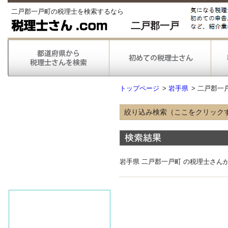
二戸郡一戸町の税理士を検索するなら
二戸郡一戸
トップページ
>
岩手県
>
二戸郡一
絞り込み検索（ここをクリック
得意な業種
農林漁業
情報通信
不動産
岩手県 二戸郡一戸町 の税理士さん
医療
得意な業務
税務申告
税務調査対応
対応可能な
弥生会計