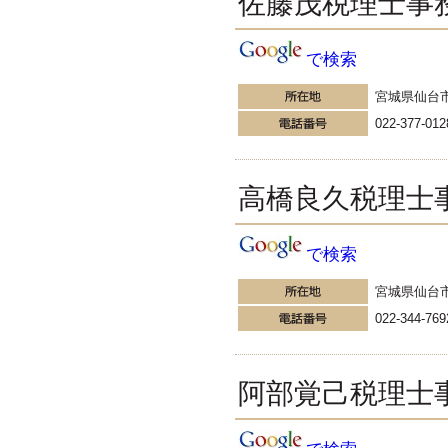
佐藤茂税理士事
塘中康之税理士事務所」
税理士塘中康之の随想ひろ
ば
で検索
うちに室内犬ノーフォークテリア
の老犬ミント(メス)がいて、病気
宮城県仙台
で死んだことは過去に書いた。可
愛がっていただけに、ミントの死
022-377-012
は、我々家族に大層な悲しみをも
たらした。
更新:2016年10月26日(熊本県熊本市)
---------------------
高橋良久税理士
西村浩税理士事務所
千代田区税理士の好きな時
に好きな事を述べるブログ
で検索
仕事日和の１１月（ウソ）。重な
ってお客様が増え、ありがたすぎ
宮城県仙台
て大変です
022-344-769
更新:2016年11月1日(東京都千代田区)
---------------------
湘南BUN税理士事務所
湘南のぽっちゃり女性税理
阿部覚己税理士
士松村文子と湘南ＢＵ
被害妄想、嫉妬の心の脱皮。自分
の心の持ち方次第で変わることが