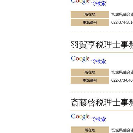
す。
で検索
EXPOCITY（エキスポシティ）で
感じたこと。過去を振り返る大切
宮城県仙台
さ。 / 思い込み要注意！Parallels
022-374-381
DesktopでUSB版Windows10が入
らない。 / 一歩を踏み出すことと
踏み出した後が大事。手帳も脱完
璧主義で。
羽賀亨税理士事
更新:2017年1月5日(京都市三条釜座)
---------------------
岩永税理士事務所
で検索
27歳で開業した福岡・北九
州の若手税理士ブログ
宮城県仙台
H28年版E-tax公開！“ふるさと納
税””源泉徴収票”入力画面の出来が
022-373-846
いまひとつ。 / 損金算入可能な役
員賞与「事前確定届出給与」のデ
メリット~社会保険料の負担！ /
斎藤啓税理士事
損金算入可能な役員賞与「事前確
定届出給与」のメリット~実は利
益調整可能！？
更新:2017年1月5日(福岡県遠賀郡)
で検索
---------------------
石田修朗税理士事務所
宮城県仙台