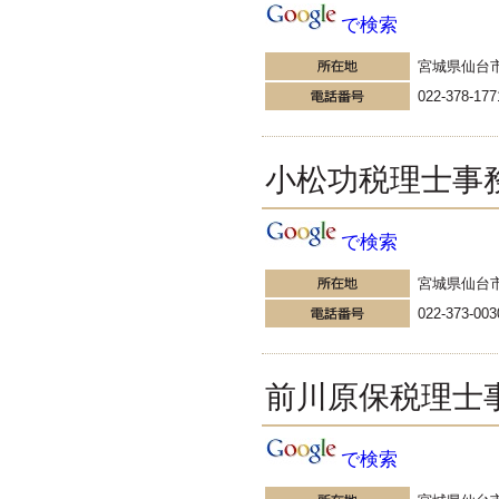
んびり過ごすのがいいかもしれま
で検索
せん...
更新:2016年9月15日(岡山県倉敷市)
宮城県仙台
---------------------
湘南BUN税理士事務所
022-378-177
湘南のぽっちゃり女性税理
士松村文子と湘南ＢＵ
来週はシルバーウィークですね。
小松功税理士事
当事務所では、来週まるまるお休
みとなっております。皆様にはご
迷惑をおかけしまして申し訳ござ
で検索
いませんが、よろしくお願いい
た...
宮城県仙台
更新:2016年9月14日(神奈川県藤沢市)
---------------------
022-373-003
サクセス会計事務所
サクセス税理士のお役立ち
ブログ
前川原保税理士
今回は、以前紹介した扶養関連の
『壁シリーズ』の続編として、来
月10月以降新たに現れる『106万
円の壁』を紹介します。 まず、以
で検索
前紹介した「3つの壁」をおさら
いしておきます 詳細は、以前のブ