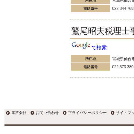
宮城県仙台
ログを参照く...
022-344-769
更新:2016年9月13日(大阪市中央区)
---------------------
京都中央税理士法人
税理士俣野剛の税金ブログ
鷲尾昭夫税理士
贈与契約書作成時にも工夫を！～
連年贈与の指摘を受けないため
に? 東京国税局のHPに、「暦年贈
で検索
与サポートサービスを利用した場
合の相続税法第24条の該...」
宮城県仙台
更新:2016年8月31日(京都府亀岡市)
---------------------
022-373-380
運営会社
お問い合わせ
プライバシーポリシー
サイトマ