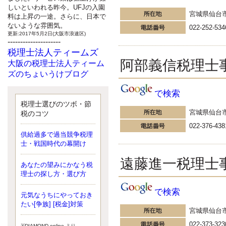
しいといわれる昨今。UFJの入園
宮城県仙台
料は上昇の一途。さらに、日本で
ないような雰囲気。
022-252-534
更新:2017年5月2日(大阪市浪速区)
---------------------
税理士法人ティームズ
阿部義信税理士
大阪の税理士法人ティーム
ズのちょいうけブログ
最近、自分の子供が寄ってこなく
で検索
なったことに気付いた、税理士の
北井です。寂しいです。 先日、テ
税理士選びのツボ・節
ィームズイベントとしてバーベキ
宮城県仙台
税のコツ
ューを実施したので、ブログにア
022-376-438
ップしようと思いましたが、そこ
供給過多で過当競争税理
はセンスある後のブロガーに任せ
士・戦国時代の幕開け
ようと思います。
更新:2017年5月1日(大阪市北区)
遠藤進一税理士
---------------------
あなたの望みにかなう税
サクセス会計事務所
理士の探し方・選び方
サクセス税理士のお役立ち
で検索
元気なうちにやっておき
ブログ
たい[争族] [税金]対策
平成２７年１月１日以降開始の相
宮城県仙台
続より、相続税の基礎控除額（相
続税が課税されない遺産の上限
022-373-323
※DIAMOND online より