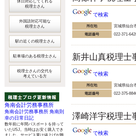
休日対応してくれる
税理士さん
で検索
外国語対応可能な
宮城県仙台
税理士さん
022-371-642
駅の近くの税理士さん
新井山真税理士
駐車場のある税理士さん
税理士さんの交代を
で検索
考えている方
宮城県仙台
022-375-884
角南会計労務事務所
角南会計労務事務所 角南則
澤崎洋宇税理士
幸の日常日記
数年前に年間パスポートを持って
いたUSJ。当時はお安く購入でき
で検索
ました。サービス業は値上げが難