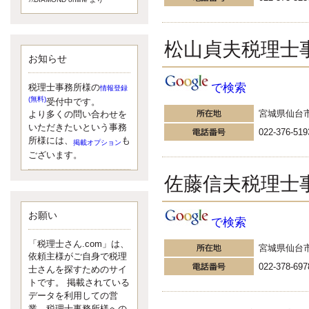
額）が縮小されたため、お亡くな
りになった方のうち、相続税が課
税される方の割合が、大幅に上昇
松山貞夫税理士
しています。
お知らせ
更新:2017年5月1日(大阪市中央区)
---------------------
湘南BUN税理士事務所
で検索
税理士事務所様の
情報登録
湘南のぽっちゃり女性税理
(無料)
受付中です。
士松村文子と湘南ＢＵ
宮城県仙台
より多くの問い合わせを
また最近、税理士試験のご相談を
いただきたいという事務
022-376-519
受けることおおくなりました。受
所様には、
も
掲載オプション
験申し込み受け付け開始になるか
ございます。
らですね。勉強したが、中途半端
なので、受験が無駄に思っている
佐藤信夫税理士
人もいるようです。まず、私なら
ダメと思う前に、全力で勝負して
みたいです！
お願い
で検索
更新:2017年5月1日(神奈川県藤沢市)
---------------------
「税理士さん.com」は、
宮城県仙台
京都のやわらか女性税理
依頼主様がご自身で税理
士
022-378-697
士さんを探すためのサイ
イクメン税理士による税金
トです。 掲載されている
データを利用しての営
ブログです。