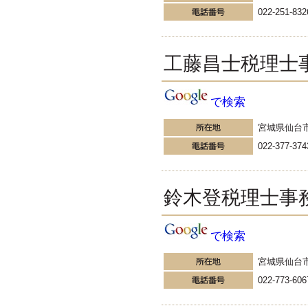
税務会計の時事ネタや税理
022-251-832
士試験関連ネタ
＜早起きのススメ＞不安を抱えた
ら、夜明け前に起きよう。 / ＜税
理士試験＞経験済科目の戦い方 /
工藤昌士税理士
カレー探訪 ?RASAHALA? / ＜税
理士試験＞小さな勝利を積み重ね
よう / 『カレー探訪』2016の振り
で検索
返り / 2017年に向けて2016年に取
り組む
更新:2017年1月6日(姫路市)
宮城県仙台
---------------------
022-377-374
すずき会計
走ることが大好き！トレイ
ルランで百名山制覇を目指
鈴木登税理士事
しています。
個人事業の決算を早く終わらせる
ために経理のプロがおススメする
3つのコツ♪ / ブログ更新・売上・
で検索
ジブン時間確保 ?新しいスタート
に設定した3つの目標? / うまくい
宮城県仙台
った事よりも反省すべき点の方が
022-773-606
気になる年末！?手帳を振り返っ
てリスタートするぞ♪? /
更新:2017年1月7日(神奈川県小田原市)