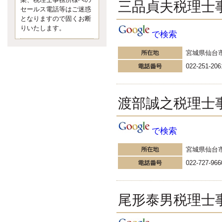
業、税理士事務所様への
なくて七クセ 目は口ほどにモノを
三品貞夫税理士
セールス電話等はご迷惑
言う 色んなことわざがあります
となりますので固くお断
が、無意識に出ている身体のサイ
ン。 心理学では、ちゃんと意味が
りいたします。
で検索
あるようです。 疑問に思ったら考
える 先日知り合った方、初対面で
宮城県仙台
は何
更新:2017年5月1日(京都市下京区)
022-251-206
---------------------
内田敦税理士事務所
イクメン税理士による税金
渡部誠之税理士
ブログです。
個人事業主の確定申告の準備は帳
簿の作成から。集計した帳簿は必
で検索
ず保管しておく！ / 税務調査で一
番大切なこと。税務署の言いなり
にはならないが協力は不可欠！ /
宮城県仙台
今まで無申告なら今からでも申告
022-727-966
しよう！
更新:2017年1月5日(埼玉県越谷市)
---------------------
佐竹正浩税理士事務所
尾形泰男税理士
キャッシュフローコーチ・
税理士佐竹正浩のブログで