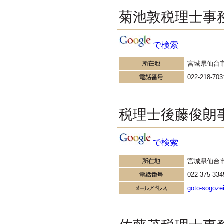
---------------------
菊池敦税理士事
角南会計労務事務所
角南会計労務事務所 角南則
幸の日常日記
で検索
今日は月初めであり、ピシッと背
筋を伸ばしたいもの。寒さに丸ま
宮城県仙台
った背中を伸ばしてみようかと。
さて、元アサヒビール社長の樋口
022-218-703
廣太郎氏が、 社長在任時に社員へ
宛てた「仕事十則」という言葉が
あります。
税理士後藤俊朗
更新:2016年11月1日(大阪市浪速区)
---------------------
村田顕吉朗税理士事務所
若手税理士の『5分でわか
で検索
る税金の話』
建て替え中でも固定資産税の住宅
宮城県仙台
用地の軽減特例は受けられる こ
022-375-334
んにちは！税理士の高山弥生で
す。 先日お客様がのところへ行っ
goto-sogozei
たら アパートを建て替えたいと。
更新:2016年11月1日(東京都新宿区)
---------------------