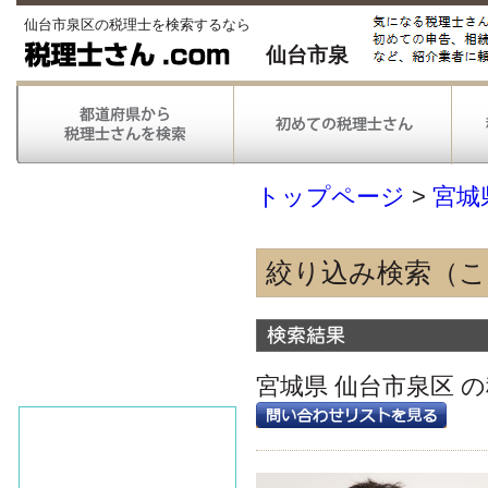
仙台市泉区の税理士を検索するなら
仙台市泉
トップページ
>
宮城
絞り込み検索（
得意な業種
農林漁業
情報通信
宮城県 仙台市泉区 
不動産
医療
得意な業務
税務申告
税務調査対応