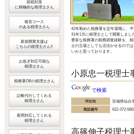
節税対策
に積極的な税理士さん
格安コース
のある税理士さん
42年勤めた税務署を定年退職し、平
31年1月に税理士として開業しまし
豊富な税務署の税務調査経験を、税
新規開業支援は
士の立場としても活活かせるのでは
こちらの税理士さん!!
いかと思っております。
お急ぎ対応可能な
税理士さん
小原忠一税理士
税務署OBの税理士さん
で検索
記帳代行してくれる
税理士さん
宮城県仙台
022-372-580
夜間対応してくれる
税理士さん
高篠伸子税理士