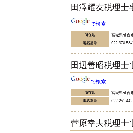
減税の効果が大きい』 という批判
田澤耀友税理士
のためら...
更新:2016年9月16日(東京都品川区)
---------------------
で検索
須江会計事務所
練馬区で開業している税理
宮城県仙台
士のブログ
022-378-584
マニュアルの作成に
Screenpresssoが超便利です！ こ
んにちは、練馬区の税理士須江で
す！ 弥生会計の操作マニュアルを
田辺善昭税理士
作成してみました 弊社の税務会計
顧問業務は、基本的にお客様の方
で弥生会計...
で検索
更新:2016年9月15日(東京都練馬区)
---------------------
真方雪恵税理士事務所
宮城県仙台
岡山県倉敷市の女性税理
022-251-442
士 まがた会計のブログ
3連休はあいにくのお天気でした
ね。ここ岡山は今日も台風の通過
菅原幸夫税理士
で朝から大荒れです。台風シーズ
ンは旅行を計画しても天気に大き
く左右されてしまうので近場での