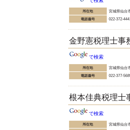
で検索
できる 税理士は多くの経営者と
接することができる嬉しい職業で
宮城県仙台
す。 会社の経営判断は経営者が責
任を負います。
022-372-444
更新:2016年10月31日(神奈川県藤沢市)
---------------------
サクセス会計事務所
金野憲税理士事
サクセス税理士のお役立ち
ブログ
タワーマンションの課税が変わ
で検索
る！？今回は、先日明らかになっ
た「タワーマンションの固定資産
税の改正」について、タワーマン
宮城県仙台
ション節税、通称『タワマン節
022-377-568
税』の観点から、そのカラクリを
説明したいと思います。
更新:2016年10月26日(大阪市中央区)
---------------------
根本佳典税理士
高橋会計事務所／高橋浩
之税理士事務所
社長の為のじょりじょりわ
で検索
かる！税理士ブログ
その有給休暇は、いつのものか？
宮城県仙台
それが問題だ、の巻 税理士が受