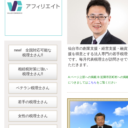
対応可能な
弥生会計
会計ソフト
JDLIBEX出納
仙台市の創業支援・経営支援・融資
new! 全国対応可能な
援を得意とする法人専門の若手税理
税理士さん!!
です。毎月代表税理士が訪問させて
ただきます。
相続税対策に強い
税理士さん!!
A:ページ上部への掲載 B:近隣市区町村への掲
につきましては
こちら
をご覧ください
ベテラン税理士さん
若手の税理士さん
女性の税理士さん