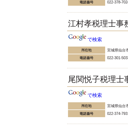
022-378-702
ける相談は税金についてだけでは
ありません。登記のこと。法律の
こと。中でも多いのは、社会保険
や人事・労務についての相談で
江村孝税理士事
す。先日、有給休暇のことについ
て聞かれました。
更新:2016年10月31日(東京都町田市)
---------------------
で検索
久保総合会計事務所
宮城県仙台
久保総合会計事務所 所長の
ブログ
022-301-503
昨日、中学校の同学年の同窓会が
４年ぶりにありました。 ４年ぶり
と言うか、オリンピックイヤーご
尾関悦子税理士
とに開催することになっているの
で、結果として４年ぶりになり
ま...
更新:2016年9月19日(大阪市城東区)
で検索
---------------------
資産税務相談センター
宮城県仙台
品川、千ヶ崎の税理士鈴木
022-374-793
新の日常日記
基礎控除の見直しが検討 ビック
リ！ その理由は、『高所得者ほど