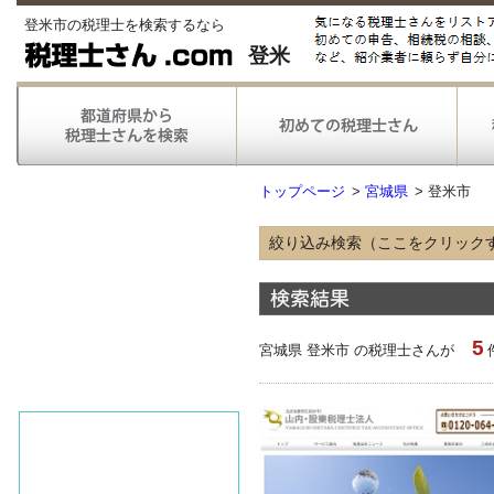
登米市の税理士を検索するなら
登米
トップページ
>
宮城県
>
登米市
絞り込み検索（ここをクリック
得意な業種
農林漁業
情報通信
5
不動産
宮城県 登米市 の税理士さんが
医療
得意な業務
税務申告
税務調査対応
対応可能な
弥生会計