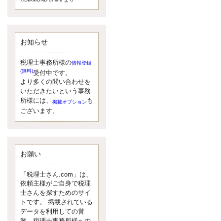
額）が縮小されたため、お亡くな
りになった方のうち、相続税が課
税される方の割合が、大幅に上昇
しています。
お知らせ
更新:2017年5月1日(大阪市中央区)
---------------------
湘南BUN税理士事務所
税理士事務所様の
情報登録
湘南のぽっちゃり女性税理
(無料)
受付中です。
士松村文子と湘南ＢＵ
より多くの問い合わせを
また最近、税理士試験のご相談を
いただきたいという事務
受けることおおくなりました。受
所様には、
も
掲載オプション
験申し込み受け付け開始になるか
ございます。
らですね。勉強したが、中途半端
なので、受験が無駄に思っている
人もいるようです。まず、私なら
ダメと思う前に、全力で勝負して
みたいです！
お願い
更新:2017年5月1日(神奈川県藤沢市)
---------------------
「税理士さん.com」は、
京都のやわらか女性税理
依頼主様がご自身で税理
士
士さんを探すためのサイ
イクメン税理士による税金
トです。 掲載されている
データを利用しての営
ブログです。