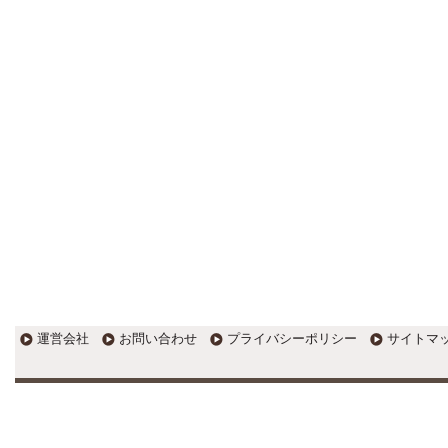
す。
EXPOCITY（エキスポシティ）で
感じたこと。過去を振り返る大切
さ。 / 思い込み要注意！Parallels
DesktopでUSB版Windows10が入
らない。 / 一歩を踏み出すことと
踏み出した後が大事。手帳も脱完
璧主義で。
更新:2017年1月5日(京都市三条釜座)
---------------------
岩永税理士事務所
27歳で開業した福岡・北九
州の若手税理士ブログ
H28年版E-tax公開！“ふるさと納
税””源泉徴収票”入力画面の出来が
いまひとつ。 / 損金算入可能な役
員賞与「事前確定届出給与」のデ
メリット~社会保険料の負担！ /
損金算入可能な役員賞与「事前確
運営会社
お問い合わせ
プライバシーポリシー
サイトマ
定届出給与」のメリット~実は利
益調整可能！？
更新:2017年1月5日(福岡県遠賀郡)
---------------------
石田修朗税理士事務所