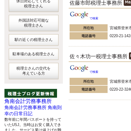
休日対応してくれる
佐藤市郎税理士事務所
税理士さん
で検索
外国語対応可能な
税理士さん
宮城県登米
0220-21-142
駅の近くの税理士さん
駐車場のある税理士さん
佐々木功一税理士事務所
税理士さんの交代を
で検索
考えている方
宮城県登米
0220-22-324
角南会計労務事務所
角南会計労務事務所 角南則
幸の日常日記
数年前に年間パスポートを持って
いたUSJ。当時はお安く購入でき
ました。サービス業は値上げが難