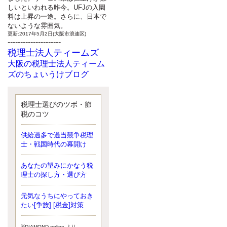
しいといわれる昨今。UFJの入園
料は上昇の一途。さらに、日本で
ないような雰囲気。
更新:2017年5月2日(大阪市浪速区)
---------------------
税理士法人ティームズ
大阪の税理士法人ティーム
ズのちょいうけブログ
最近、自分の子供が寄ってこなく
なったことに気付いた、税理士の
北井です。寂しいです。 先日、テ
税理士選びのツボ・節
ィームズイベントとしてバーベキ
税のコツ
ューを実施したので、ブログにア
ップしようと思いましたが、そこ
供給過多で過当競争税理
はセンスある後のブロガーに任せ
士・戦国時代の幕開け
ようと思います。
更新:2017年5月1日(大阪市北区)
---------------------
あなたの望みにかなう税
サクセス会計事務所
理士の探し方・選び方
サクセス税理士のお役立ち
元気なうちにやっておき
ブログ
たい[争族] [税金]対策
平成２７年１月１日以降開始の相
続より、相続税の基礎控除額（相
続税が課税されない遺産の上限
※DIAMOND online より