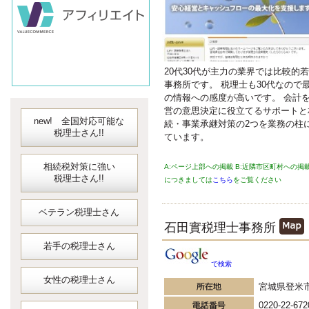
会計ソフト
JDLIBEX出納
20代30代が主力の業界では比較的
事務所です。 税理士も30代なので
の情報への感度が高いです。 会計
営の意思決定に役立てるサポートと
new! 全国対応可能な
続・事業承継対策の2つを業務の柱
税理士さん!!
ています。
相続税対策に強い
A:ページ上部への掲載 B:近隣市区町村への掲
税理士さん!!
につきましては
こちら
をご覧ください
ベテラン税理士さん
石田實税理士事務所
若手の税理士さん
で検索
女性の税理士さん
宮城県登米
0220-22-672