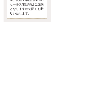
業、税理士事務所様への
なくて七クセ 目は口ほどにモノを
セールス電話等はご迷惑
言う 色んなことわざがあります
となりますので固くお断
が、無意識に出ている身体のサイ
ン。 心理学では、ちゃんと意味が
りいたします。
あるようです。 疑問に思ったら考
える 先日知り合った方、初対面で
は何
更新:2017年5月1日(京都市下京区)
---------------------
内田敦税理士事務所
イクメン税理士による税金
ブログです。
個人事業主の確定申告の準備は帳
簿の作成から。集計した帳簿は必
ず保管しておく！ / 税務調査で一
番大切なこと。税務署の言いなり
にはならないが協力は不可欠！ /
今まで無申告なら今からでも申告
しよう！
更新:2017年1月5日(埼玉県越谷市)
---------------------
佐竹正浩税理士事務所
キャッシュフローコーチ・
税理士佐竹正浩のブログで