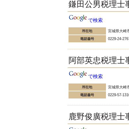
す。
鎌田公男税理士
EXPOCITY（エキスポシティ）で
感じたこと。過去を振り返る大切
さ。 / 思い込み要注意！Parallels
で検索
DesktopでUSB版Windows10が入
らない。 / 一歩を踏み出すことと
宮城県大崎
踏み出した後が大事。手帳も脱完
璧主義で。
0229-24-276
更新:2017年1月5日(京都市三条釜座)
---------------------
岩永税理士事務所
阿部英忠税理士
27歳で開業した福岡・北九
州の若手税理士ブログ
H28年版E-tax公開！“ふるさと納
で検索
税””源泉徴収票”入力画面の出来が
いまひとつ。 / 損金算入可能な役
員賞与「事前確定届出給与」のデ
宮城県大崎
メリット~社会保険料の負担！ /
0229-57-131
損金算入可能な役員賞与「事前確
定届出給与」のメリット~実は利
益調整可能！？
更新:2017年1月5日(福岡県遠賀郡)
鹿野俊廣税理士
---------------------
石田修朗税理士事務所