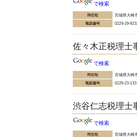
税務会計の時事ネタや税理
で検索
士試験関連ネタ
＜早起きのススメ＞不安を抱えた
宮城県大崎
ら、夜明け前に起きよう。 / ＜税
0229-29-923
理士試験＞経験済科目の戦い方 /
カレー探訪 ?RASAHALA? / ＜税
理士試験＞小さな勝利を積み重ね
よう / 『カレー探訪』2016の振り
佐々木正税理士
返り / 2017年に向けて2016年に取
り組む
更新:2017年1月6日(姫路市)
---------------------
で検索
すずき会計
走ることが大好き！トレイ
宮城県大崎
ルランで百名山制覇を目指
0229-23-133
しています。
個人事業の決算を早く終わらせる
ために経理のプロがおススメする
渋谷仁志税理士
3つのコツ♪ / ブログ更新・売上・
ジブン時間確保 ?新しいスタート
に設定した3つの目標? / うまくい
った事よりも反省すべき点の方が
で検索
気になる年末！?手帳を振り返っ
てリスタートするぞ♪? /
宮城県大崎
更新:2017年1月7日(神奈川県小田原市)