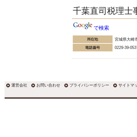
塘中康之税理士事務所」
税理士塘中康之の随想ひろ
千葉直司税理士
ば
うちに室内犬ノーフォークテリア
の老犬ミント(メス)がいて、病気
で検索
で死んだことは過去に書いた。可
愛がっていただけに、ミントの死
宮城県大崎
は、我々家族に大層な悲しみをも
たらした。
0229-39-053
更新:2016年10月26日(熊本県熊本市)
---------------------
西村浩税理士事務所
千代田区税理士の好きな時
に好きな事を述べるブログ
仕事日和の１１月（ウソ）。重な
運営会社
お問い合わせ
プライバシーポリシー
サイトマ
ってお客様が増え、ありがたすぎ
て大変です
更新:2016年11月1日(東京都千代田区)
---------------------
湘南BUN税理士事務所
湘南のぽっちゃり女性税理
士松村文子と湘南ＢＵ
被害妄想、嫉妬の心の脱皮。自分
の心の持ち方次第で変わることが