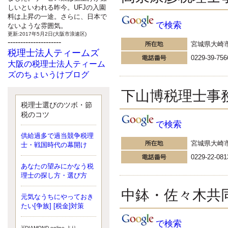
しいといわれる昨今。UFJの入園
料は上昇の一途。さらに、日本で
で検索
ないような雰囲気。
更新:2017年5月2日(大阪市浪速区)
---------------------
宮城県大崎
税理士法人ティームズ
0229-39-756
大阪の税理士法人ティーム
ズのちょいうけブログ
最近、自分の子供が寄ってこなく
下山博税理士事
なったことに気付いた、税理士の
北井です。寂しいです。 先日、テ
税理士選びのツボ・節
ィームズイベントとしてバーベキ
税のコツ
ューを実施したので、ブログにア
で検索
ップしようと思いましたが、そこ
供給過多で過当競争税理
はセンスある後のブロガーに任せ
宮城県大崎
士・戦国時代の幕開け
ようと思います。
0229-22-081
更新:2017年5月1日(大阪市北区)
---------------------
あなたの望みにかなう税
サクセス会計事務所
理士の探し方・選び方
サクセス税理士のお役立ち
中鉢・佐々木共
元気なうちにやっておき
ブログ
たい[争族] [税金]対策
平成２７年１月１日以降開始の相
続より、相続税の基礎控除額（相
で検索
続税が課税されない遺産の上限
※DIAMOND online より