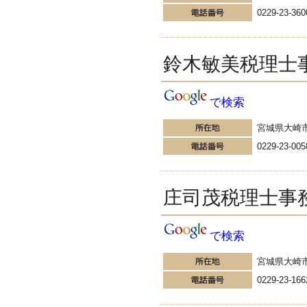
---------------------
0229-23-360
角南会計労務事務所
角南会計労務事務所 角南則
幸の日常日記
鈴木敏美税理士
今日は月初めであり、ピシッと背
筋を伸ばしたいもの。寒さに丸ま
った背中を伸ばしてみようかと。
で検索
さて、元アサヒビール社長の樋口
廣太郎氏が、 社長在任時に社員へ
宮城県大崎
宛てた「仕事十則」という言葉が
あります。
0229-23-005
更新:2016年11月1日(大阪市浪速区)
---------------------
村田顕吉朗税理士事務所
庄司茂税理士事
若手税理士の『5分でわか
る税金の話』
建て替え中でも固定資産税の住宅
用地の軽減特例は受けられる こ
で検索
んにちは！税理士の高山弥生で
す。 先日お客様がのところへ行っ
宮城県大崎
たら アパートを建て替えたいと。
0229-23-166
更新:2016年11月1日(東京都新宿区)
---------------------