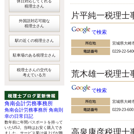
休日対応してくれる
税理士さん
片平純一税理士
外国語対応可能な
税理士さん
で検索
駅の近くの税理士さん
宮城県大崎
0229-22-540
駐車場のある税理士さん
税理士さんの交代を
荒木雄一税理士
考えている方
で検索
宮城県大崎
角南会計労務事務所
0229-23-600
角南会計労務事務所 角南則
幸の日常日記
数年前に年間パスポートを持って
いたUSJ。当時はお安く購入でき
高泉康彦税理士
ました。サービス業は値上げが難