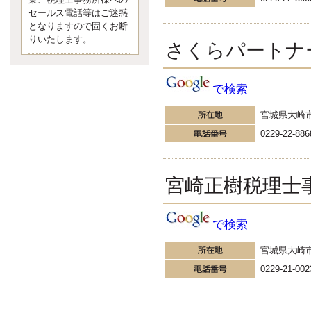
業、税理士事務所様への
なくて七クセ 目は口ほどにモノを
セールス電話等はご迷惑
言う 色んなことわざがあります
となりますので固くお断
が、無意識に出ている身体のサイ
ン。 心理学では、ちゃんと意味が
りいたします。
さくらパートナ
あるようです。 疑問に思ったら考
える 先日知り合った方、初対面で
は何
で検索
更新:2017年5月1日(京都市下京区)
---------------------
内田敦税理士事務所
宮城県大崎
イクメン税理士による税金
0229-22-886
ブログです。
個人事業主の確定申告の準備は帳
簿の作成から。集計した帳簿は必
宮崎正樹税理士
ず保管しておく！ / 税務調査で一
番大切なこと。税務署の言いなり
にはならないが協力は不可欠！ /
今まで無申告なら今からでも申告
で検索
しよう！
更新:2017年1月5日(埼玉県越谷市)
宮城県大崎
---------------------
佐竹正浩税理士事務所
0229-21-002
キャッシュフローコーチ・
税理士佐竹正浩のブログで