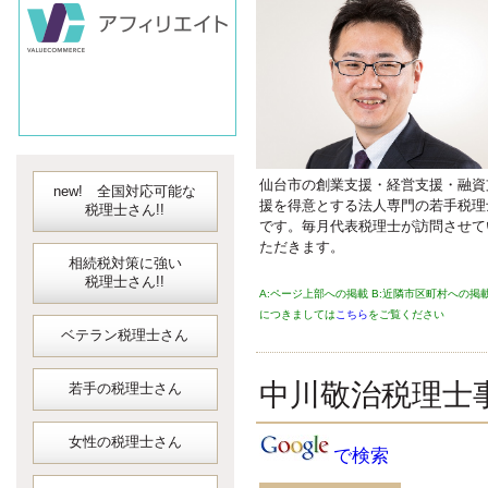
対応可能な
弥生会計
会計ソフト
JDLIBEX出納
仙台市の創業支援・経営支援・融資
new! 全国対応可能な
援を得意とする法人専門の若手税理
税理士さん!!
です。毎月代表税理士が訪問させて
ただきます。
相続税対策に強い
税理士さん!!
A:ページ上部への掲載 B:近隣市区町村への掲
につきましては
こちら
をご覧ください
ベテラン税理士さん
中川敬治税理士
若手の税理士さん
女性の税理士さん
で検索