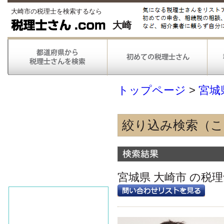
大崎市の税理士を検索するなら
大崎
トップページ
>
宮城
絞り込み検索（
得意な業種
農林漁業
情報通信
宮城県 大崎市 の税
不動産
医療
得意な業務
税務申告
税務調査対応