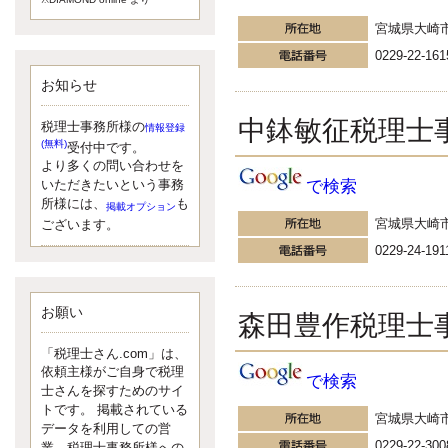
額）が縮小されたため、お亡くな
宮城県大崎
りになった方のうち、相続税が課
税される方の割合が、大幅に上昇
0229-22-161
しています。
お知らせ
更新:2017年5月1日(大阪市中央区)
---------------------
湘南BUN税理士事務所
中鉢敏征税理士
税理士事務所様の
情報登録
湘南のぽっちゃり女性税理
(無料)
受付中です。
士松村文子と湘南ＢＵ
より多くの問い合わせを
で検索
また最近、税理士試験のご相談を
いただきたいという事務
受けることおおくなりました。受
所様には、
も
掲載オプション
験申し込み受け付け開始になるか
宮城県大崎
ございます。
らですね。勉強したが、中途半端
0229-24-191
なので、受験が無駄に思っている
人もいるようです。まず、私なら
ダメと思う前に、全力で勝負して
みたいです！
お願い
森田豊作税理士
更新:2017年5月1日(神奈川県藤沢市)
---------------------
「税理士さん.com」は、
京都のやわらか女性税理
依頼主様がご自身で税理
で検索
士
士さんを探すためのサイ
イクメン税理士による税金
トです。 掲載されている
宮城県大崎
データを利用しての営
ブログです。
0229-22-300