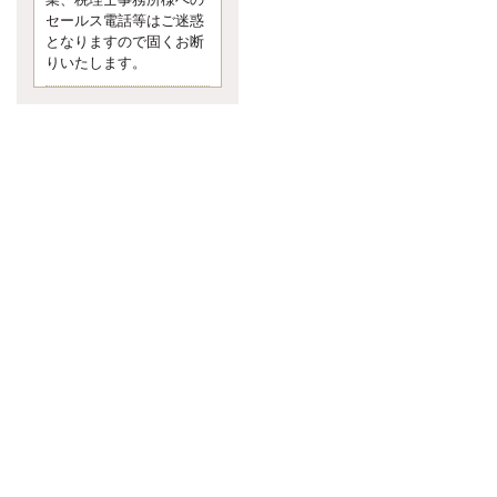
業、税理士事務所様への
なくて七クセ 目は口ほどにモノを
セールス電話等はご迷惑
言う 色んなことわざがあります
となりますので固くお断
が、無意識に出ている身体のサイ
ン。 心理学では、ちゃんと意味が
りいたします。
あるようです。 疑問に思ったら考
える 先日知り合った方、初対面で
は何
更新:2017年5月1日(京都市下京区)
---------------------
内田敦税理士事務所
イクメン税理士による税金
ブログです。
個人事業主の確定申告の準備は帳
簿の作成から。集計した帳簿は必
ず保管しておく！ / 税務調査で一
番大切なこと。税務署の言いなり
にはならないが協力は不可欠！ /
今まで無申告なら今からでも申告
しよう！
更新:2017年1月5日(埼玉県越谷市)
---------------------
佐竹正浩税理士事務所
キャッシュフローコーチ・
税理士佐竹正浩のブログで