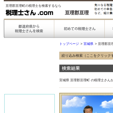
亘理郡亘理町の税理士を検索するなら
亘理郡亘理
トップページ
>
宮城県
>
亘理郡亘
絞り込み検索（ここをクリック
得意な業種
農林漁業
情報通信
不動産
宮城県 亘理郡亘理町 の税理士さん
医療
得意な業務
税務申告
税務調査対応
対応可能な
弥生会計