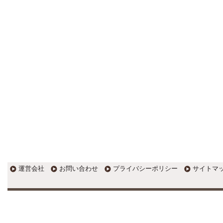
す。
EXPOCITY（エキスポシティ）で
感じたこと。過去を振り返る大切
さ。 / 思い込み要注意！Parallels
DesktopでUSB版Windows10が入
らない。 / 一歩を踏み出すことと
踏み出した後が大事。手帳も脱完
璧主義で。
更新:2017年1月5日(京都市三条釜座)
---------------------
岩永税理士事務所
27歳で開業した福岡・北九
州の若手税理士ブログ
H28年版E-tax公開！“ふるさと納
税””源泉徴収票”入力画面の出来が
いまひとつ。 / 損金算入可能な役
員賞与「事前確定届出給与」のデ
メリット~社会保険料の負担！ /
損金算入可能な役員賞与「事前確
運営会社
お問い合わせ
プライバシーポリシー
サイトマ
定届出給与」のメリット~実は利
益調整可能！？
更新:2017年1月5日(福岡県遠賀郡)
---------------------
石田修朗税理士事務所