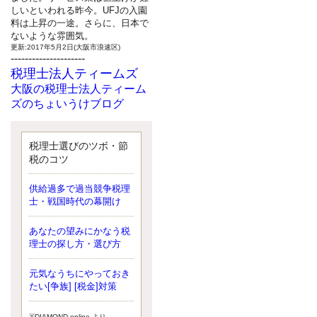
しいといわれる昨今。UFJの入園
料は上昇の一途。さらに、日本で
ないような雰囲気。
更新:2017年5月2日(大阪市浪速区)
---------------------
税理士法人ティームズ
大阪の税理士法人ティーム
ズのちょいうけブログ
最近、自分の子供が寄ってこなく
なったことに気付いた、税理士の
北井です。寂しいです。 先日、テ
税理士選びのツボ・節
ィームズイベントとしてバーベキ
税のコツ
ューを実施したので、ブログにア
ップしようと思いましたが、そこ
供給過多で過当競争税理
はセンスある後のブロガーに任せ
士・戦国時代の幕開け
ようと思います。
更新:2017年5月1日(大阪市北区)
---------------------
あなたの望みにかなう税
サクセス会計事務所
理士の探し方・選び方
サクセス税理士のお役立ち
元気なうちにやっておき
ブログ
たい[争族] [税金]対策
平成２７年１月１日以降開始の相
続より、相続税の基礎控除額（相
続税が課税されない遺産の上限
※DIAMOND online より