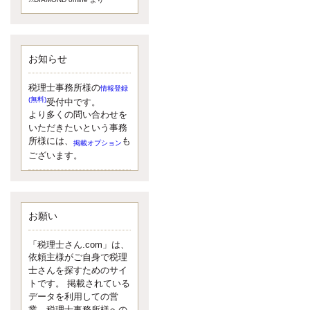
額）が縮小されたため、お亡くな
りになった方のうち、相続税が課
税される方の割合が、大幅に上昇
しています。
お知らせ
更新:2017年5月1日(大阪市中央区)
---------------------
湘南BUN税理士事務所
税理士事務所様の
情報登録
湘南のぽっちゃり女性税理
(無料)
受付中です。
士松村文子と湘南ＢＵ
より多くの問い合わせを
また最近、税理士試験のご相談を
いただきたいという事務
受けることおおくなりました。受
所様には、
も
掲載オプション
験申し込み受け付け開始になるか
ございます。
らですね。勉強したが、中途半端
なので、受験が無駄に思っている
人もいるようです。まず、私なら
ダメと思う前に、全力で勝負して
みたいです！
お願い
更新:2017年5月1日(神奈川県藤沢市)
---------------------
「税理士さん.com」は、
京都のやわらか女性税理
依頼主様がご自身で税理
士
士さんを探すためのサイ
イクメン税理士による税金
トです。 掲載されている
データを利用しての営
ブログです。