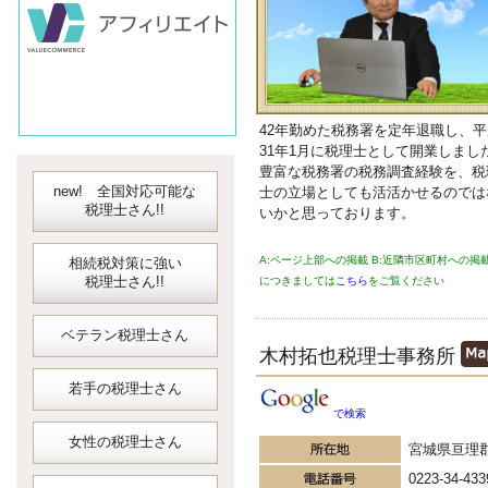
会計ソフト
JDLIBEX出納
42年勤めた税務署を定年退職し、平
31年1月に税理士として開業しまし
豊富な税務署の税務調査経験を、税
new! 全国対応可能な
士の立場としても活活かせるのでは
税理士さん!!
いかと思っております。
A:ページ上部への掲載 B:近隣市区町村への掲
相続税対策に強い
税理士さん!!
につきましては
こちら
をご覧ください
ベテラン税理士さん
木村拓也税理士事務所
若手の税理士さん
で検索
女性の税理士さん
宮城県亘理
0223-34-433