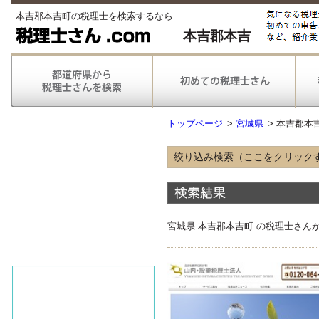
本吉郡本吉町の税理士を検索するなら
本吉郡本吉
トップページ
>
宮城県
>
本吉郡本
絞り込み検索（ここをクリック
得意な業種
農林漁業
情報通信
不動産
宮城県 本吉郡本吉町 の税理士さん
医療
得意な業務
税務申告
税務調査対応
対応可能な
弥生会計