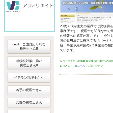
会計ソフト
JDLIBEX出納
20代30代が主力の業界では比較的
事務所です。 税理士も30代なので
の情報への感度が高いです。 会計
営の意思決定に役立てるサポートと
new! 全国対応可能な
続・事業承継対策の2つを業務の柱
税理士さん!!
ています。
相続税対策に強い
A:ページ上部への掲載 B:近隣市区町村への掲
税理士さん!!
につきましては
こちら
をご覧ください
ベテラン税理士さん
若手の税理士さん
女性の税理士さん