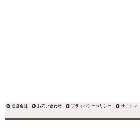
す。
EXPOCITY（エキスポシティ）で
感じたこと。過去を振り返る大切
さ。 / 思い込み要注意！Parallels
DesktopでUSB版Windows10が入
らない。 / 一歩を踏み出すことと
踏み出した後が大事。手帳も脱完
璧主義で。
更新:2017年1月5日(京都市三条釜座)
---------------------
岩永税理士事務所
27歳で開業した福岡・北九
州の若手税理士ブログ
H28年版E-tax公開！“ふるさと納
税””源泉徴収票”入力画面の出来が
いまひとつ。 / 損金算入可能な役
員賞与「事前確定届出給与」のデ
メリット~社会保険料の負担！ /
損金算入可能な役員賞与「事前確
運営会社
お問い合わせ
プライバシーポリシー
サイトマ
定届出給与」のメリット~実は利
益調整可能！？
更新:2017年1月5日(福岡県遠賀郡)
---------------------
石田修朗税理士事務所