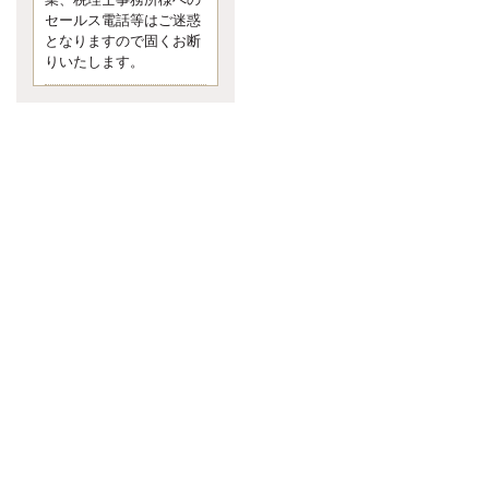
業、税理士事務所様への
なくて七クセ 目は口ほどにモノを
セールス電話等はご迷惑
言う 色んなことわざがあります
となりますので固くお断
が、無意識に出ている身体のサイ
ン。 心理学では、ちゃんと意味が
りいたします。
あるようです。 疑問に思ったら考
える 先日知り合った方、初対面で
は何
更新:2017年5月1日(京都市下京区)
---------------------
内田敦税理士事務所
イクメン税理士による税金
ブログです。
個人事業主の確定申告の準備は帳
簿の作成から。集計した帳簿は必
ず保管しておく！ / 税務調査で一
番大切なこと。税務署の言いなり
にはならないが協力は不可欠！ /
今まで無申告なら今からでも申告
しよう！
更新:2017年1月5日(埼玉県越谷市)
---------------------
佐竹正浩税理士事務所
キャッシュフローコーチ・
税理士佐竹正浩のブログで