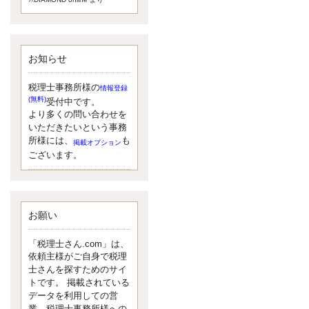
額）が縮小されたため、お亡くな
りになった方のうち、相続税が課
税される方の割合が、大幅に上昇
しています。
お知らせ
更新:2017年5月1日(大阪市中央区)
---------------------
湘南BUN税理士事務所
税理士事務所様の
情報登録
湘南のぽっちゃり女性税理
(無料)
受付中です。
士松村文子と湘南ＢＵ
より多くの問い合わせを
また最近、税理士試験のご相談を
いただきたいという事務
受けることおおくなりました。受
所様には、
も
掲載オプション
験申し込み受け付け開始になるか
ございます。
らですね。勉強したが、中途半端
なので、受験が無駄に思っている
人もいるようです。まず、私なら
ダメと思う前に、全力で勝負して
みたいです！
お願い
更新:2017年5月1日(神奈川県藤沢市)
---------------------
「税理士さん.com」は、
京都のやわらか女性税理
依頼主様がご自身で税理
士
士さんを探すためのサイ
イクメン税理士による税金
トです。 掲載されている
データを利用しての営
ブログです。