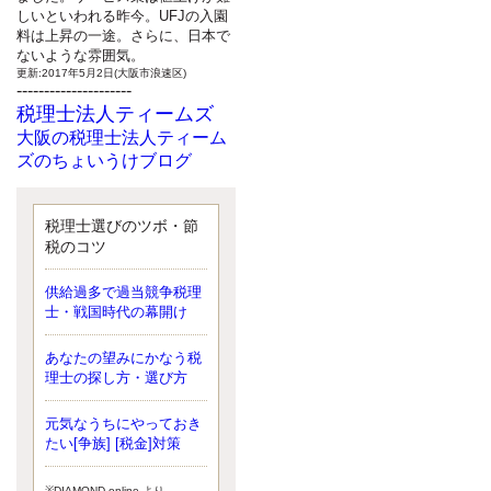
しいといわれる昨今。UFJの入園
料は上昇の一途。さらに、日本で
ないような雰囲気。
更新:2017年5月2日(大阪市浪速区)
---------------------
税理士法人ティームズ
大阪の税理士法人ティーム
ズのちょいうけブログ
最近、自分の子供が寄ってこなく
なったことに気付いた、税理士の
北井です。寂しいです。 先日、テ
税理士選びのツボ・節
ィームズイベントとしてバーベキ
税のコツ
ューを実施したので、ブログにア
ップしようと思いましたが、そこ
供給過多で過当競争税理
はセンスある後のブロガーに任せ
士・戦国時代の幕開け
ようと思います。
更新:2017年5月1日(大阪市北区)
---------------------
あなたの望みにかなう税
サクセス会計事務所
理士の探し方・選び方
サクセス税理士のお役立ち
元気なうちにやっておき
ブログ
たい[争族] [税金]対策
平成２７年１月１日以降開始の相
続より、相続税の基礎控除額（相
続税が課税されない遺産の上限
※DIAMOND online より