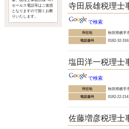
業、税理士事務所様への
なくて七クセ 目は口ほどにモノを
寺田辰雄税理士
セールス電話等はご迷惑
言う 色んなことわざがあります
となりますので固くお断
が、無意識に出ている身体のサイ
ン。 心理学では、ちゃんと意味が
りいたします。
で検索
あるようです。 疑問に思ったら考
える 先日知り合った方、初対面で
は何
秋田県横手
更新:2017年5月1日(京都市下京区)
0182-32-316
---------------------
内田敦税理士事務所
イクメン税理士による税金
ブログです。
塩田洋一税理士
個人事業主の確定申告の準備は帳
簿の作成から。集計した帳簿は必
ず保管しておく！ / 税務調査で一
で検索
番大切なこと。税務署の言いなり
にはならないが協力は不可欠！ /
秋田県横手
今まで無申告なら今からでも申告
しよう！
0182-22-214
更新:2017年1月5日(埼玉県越谷市)
---------------------
佐竹正浩税理士事務所
佐藤増彦税理士
キャッシュフローコーチ・
税理士佐竹正浩のブログで