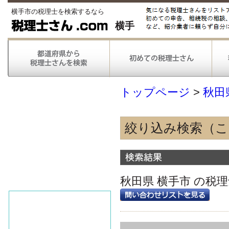
横手市の税理士を検索するなら
横手
トップページ
>
秋田
絞り込み検索（
得意な業種
農林漁業
情報通信
秋田県 横手市 の税
不動産
医療
得意な業務
税務申告
税務調査対応