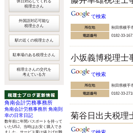
休日対応してくれる
税理士さん
で検索
外国語対応可能な
税理士さん
秋田県横手
0182-33-167
駅の近くの税理士さん
駐車場のある税理士さん
小坂義博税理士
税理士さんの交代を
で検索
考えている方
秋田県横手
0182-33-271
角南会計労務事務所
角南会計労務事務所 角南則
菊谷日出夫税理
幸の日常日記
数年前に年間パスポートを持って
いたUSJ。当時はお安く購入でき
で検索
ました。サービス業は値上げが難