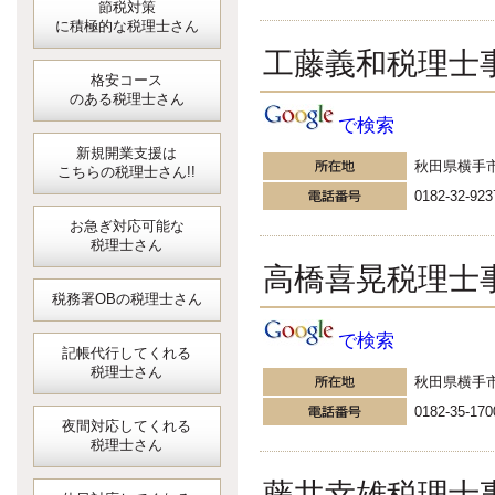
節税対策
に積極的な税理士さん
工藤義和税理士
格安コース
のある税理士さん
で検索
新規開業支援は
秋田県横手
こちらの税理士さん!!
0182-32-923
お急ぎ対応可能な
税理士さん
高橋喜晃税理士
税務署OBの税理士さん
で検索
記帳代行してくれる
税理士さん
秋田県横手
0182-35-170
夜間対応してくれる
税理士さん
藤井幸雄税理士