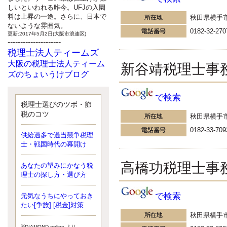
しいといわれる昨今。UFJの入園
料は上昇の一途。さらに、日本で
秋田県横手
ないような雰囲気。
0182-32-270
更新:2017年5月2日(大阪市浪速区)
---------------------
税理士法人ティームズ
大阪の税理士法人ティーム
新谷靖税理士事
ズのちょいうけブログ
最近、自分の子供が寄ってこなく
なったことに気付いた、税理士の
で検索
北井です。寂しいです。 先日、テ
税理士選びのツボ・節
ィームズイベントとしてバーベキ
税のコツ
秋田県横手
ューを実施したので、ブログにア
ップしようと思いましたが、そこ
0182-33-709
供給過多で過当競争税理
はセンスある後のブロガーに任せ
士・戦国時代の幕開け
ようと思います。
更新:2017年5月1日(大阪市北区)
高橋功税理士事
---------------------
あなたの望みにかなう税
サクセス会計事務所
理士の探し方・選び方
サクセス税理士のお役立ち
で検索
元気なうちにやっておき
ブログ
たい[争族] [税金]対策
平成２７年１月１日以降開始の相
秋田県横手
続より、相続税の基礎控除額（相
続税が課税されない遺産の上限
※DIAMOND online より