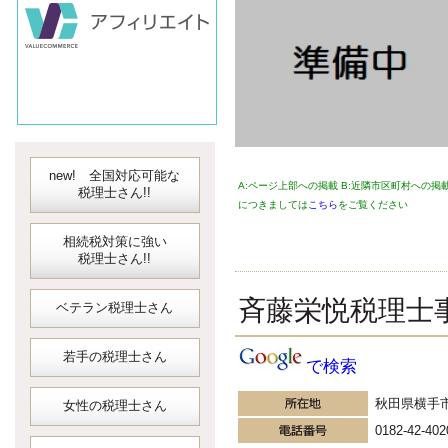
対応可能な
弥生会計
会計ソフト
JDLIBEX出納
new! 全国対応可能な
A:ページ上部への掲載 B:近隣市区町村への掲
税理士さん!!
につきましては
こちら
をご覧ください
相続税対策に強い
税理士さん!!
斉藤栄悦税理士
ベテラン税理士さん
若手の税理士さん
で検索
秋田県横手
女性の税理士さん
0182-42-402