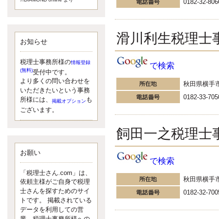
0182-32-806
額）が縮小されたため、お亡くな
りになった方のうち、相続税が課
税される方の割合が、大幅に上昇
しています。
滑川利生税理士
お知らせ
更新:2017年5月1日(大阪市中央区)
---------------------
湘南BUN税理士事務所
税理士事務所様の
情報登録
で検索
湘南のぽっちゃり女性税理
(無料)
受付中です。
士松村文子と湘南ＢＵ
より多くの問い合わせを
秋田県横手
また最近、税理士試験のご相談を
いただきたいという事務
0182-33-705
受けることおおくなりました。受
所様には、
も
掲載オプション
験申し込み受け付け開始になるか
ございます。
らですね。勉強したが、中途半端
なので、受験が無駄に思っている
飼田一之税理士
人もいるようです。まず、私なら
ダメと思う前に、全力で勝負して
みたいです！
お願い
で検索
更新:2017年5月1日(神奈川県藤沢市)
---------------------
「税理士さん.com」は、
京都のやわらか女性税理
秋田県横手
依頼主様がご自身で税理
士
士さんを探すためのサイ
0182-32-700
イクメン税理士による税金
トです。 掲載されている
データを利用しての営
ブログです。