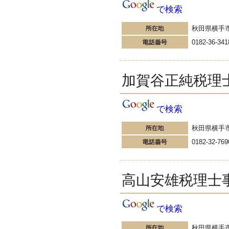
す。
で検索
EXPOCITY（エキスポシティ）で
感じたこと。過去を振り返る大切
秋田県横手
さ。 / 思い込み要注意！Parallels
DesktopでUSB版Windows10が入
0182-36-341
らない。 / 一歩を踏み出すことと
踏み出した後が大事。手帳も脱完
璧主義で。
加賀谷正純税理
更新:2017年1月5日(京都市三条釜座)
---------------------
岩永税理士事務所
27歳で開業した福岡・北九
で検索
州の若手税理士ブログ
H28年版E-tax公開！“ふるさと納
秋田県横手
税””源泉徴収票”入力画面の出来が
0182-32-769
いまひとつ。 / 損金算入可能な役
員賞与「事前確定届出給与」のデ
メリット~社会保険料の負担！ /
損金算入可能な役員賞与「事前確
高山安雄税理士
定届出給与」のメリット~実は利
益調整可能！？
更新:2017年1月5日(福岡県遠賀郡)
---------------------
で検索
石田修朗税理士事務所
秋田県横手