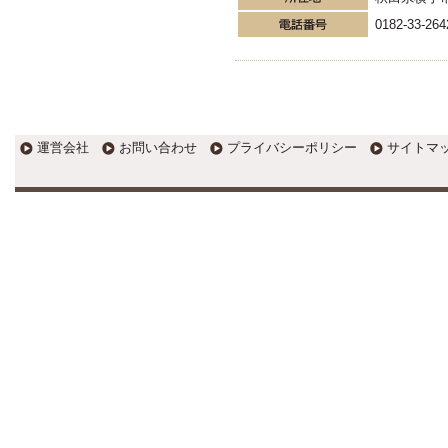
税務会計の時事ネタや税理
士試験関連ネタ
0182-33-264
＜早起きのススメ＞不安を抱えた
ら、夜明け前に起きよう。 / ＜税
理士試験＞経験済科目の戦い方 /
カレー探訪 ?RASAHALA? / ＜税
理士試験＞小さな勝利を積み重ね
よう / 『カレー探訪』2016の振り
運営会社
お問い合わせ
プライバシーポリシー
サイトマ
返り / 2017年に向けて2016年に取
り組む
更新:2017年1月6日(姫路市)
---------------------
すずき会計
走ることが大好き！トレイ
ルランで百名山制覇を目指
しています。
個人事業の決算を早く終わらせる
ために経理のプロがおススメする
3つのコツ♪ / ブログ更新・売上・
ジブン時間確保 ?新しいスタート
に設定した3つの目標? / うまくい
った事よりも反省すべき点の方が
気になる年末！?手帳を振り返っ
てリスタートするぞ♪? /
更新:2017年1月7日(神奈川県小田原市)