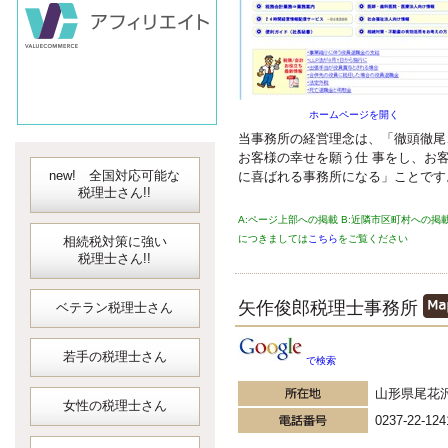
会計ソフト
JDLIBEX出納
ホームページを開く
当事務所の経営理念は、「徹頭徹尾
お客様の幸せを願う仕 事をし、お
new! 全国対応可能な
に喜ばれる事務所になる」ことです
税理士さん!!
A:ページ上部への掲載 B:近隣市区町村への掲
につきましては
こちら
をご覧ください
相続税対策に強い
税理士さん!!
矢作俊郎税理士事務所
ベテラン税理士さん
若手の税理士さん
で検索
山形県尾花
女性の税理士さん
0237-22-124