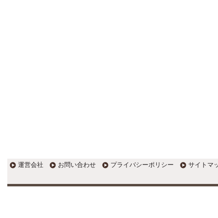
す。
EXPOCITY（エキスポシティ）で
感じたこと。過去を振り返る大切
さ。 / 思い込み要注意！Parallels
DesktopでUSB版Windows10が入
らない。 / 一歩を踏み出すことと
踏み出した後が大事。手帳も脱完
璧主義で。
更新:2017年1月5日(京都市三条釜座)
---------------------
岩永税理士事務所
27歳で開業した福岡・北九
州の若手税理士ブログ
H28年版E-tax公開！“ふるさと納
税””源泉徴収票”入力画面の出来が
いまひとつ。 / 損金算入可能な役
員賞与「事前確定届出給与」のデ
メリット~社会保険料の負担！ /
損金算入可能な役員賞与「事前確
運営会社
お問い合わせ
プライバシーポリシー
サイトマ
定届出給与」のメリット~実は利
益調整可能！？
更新:2017年1月5日(福岡県遠賀郡)
---------------------
石田修朗税理士事務所