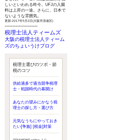
しいといわれる昨今。UFJの入園
料は上昇の一途。さらに、日本で
ないような雰囲気。
更新:2017年5月2日(大阪市浪速区)
---------------------
税理士法人ティームズ
大阪の税理士法人ティーム
ズのちょいうけブログ
最近、自分の子供が寄ってこなく
なったことに気付いた、税理士の
北井です。寂しいです。 先日、テ
税理士選びのツボ・節
ィームズイベントとしてバーベキ
税のコツ
ューを実施したので、ブログにア
ップしようと思いましたが、そこ
供給過多で過当競争税理
はセンスある後のブロガーに任せ
士・戦国時代の幕開け
ようと思います。
更新:2017年5月1日(大阪市北区)
---------------------
あなたの望みにかなう税
サクセス会計事務所
理士の探し方・選び方
サクセス税理士のお役立ち
元気なうちにやっておき
ブログ
たい[争族] [税金]対策
平成２７年１月１日以降開始の相
続より、相続税の基礎控除額（相
続税が課税されない遺産の上限
※DIAMOND online より