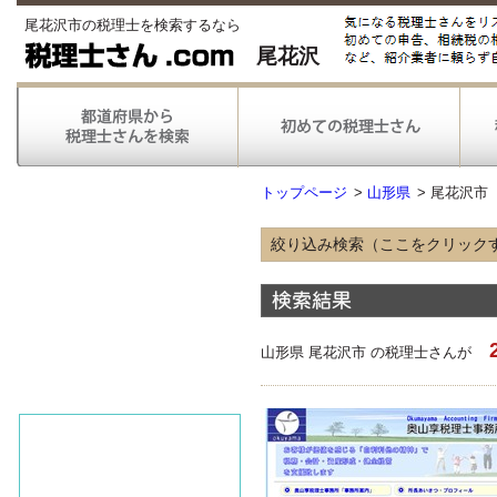
尾花沢市の税理士を検索するなら
尾花沢
トップページ
>
山形県
>
尾花沢市
絞り込み検索（ここをクリック
得意な業種
農林漁業
情報通信
不動産
山形県 尾花沢市 の税理士さんが
医療
得意な業務
税務申告
税務調査対応
対応可能な
弥生会計