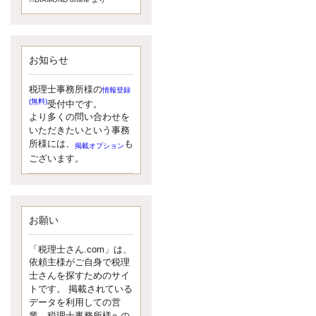
額）が縮小されたため、お亡くな
りになった方のうち、相続税が課
税される方の割合が、大幅に上昇
しています。
お知らせ
更新:2017年5月1日(大阪市中央区)
---------------------
湘南BUN税理士事務所
税理士事務所様の
情報登録
湘南のぽっちゃり女性税理
(無料)
受付中です。
士松村文子と湘南ＢＵ
より多くの問い合わせを
また最近、税理士試験のご相談を
いただきたいという事務
受けることおおくなりました。受
所様には、
も
掲載オプション
験申し込み受け付け開始になるか
ございます。
らですね。勉強したが、中途半端
なので、受験が無駄に思っている
人もいるようです。まず、私なら
ダメと思う前に、全力で勝負して
みたいです！
お願い
更新:2017年5月1日(神奈川県藤沢市)
---------------------
「税理士さん.com」は、
京都のやわらか女性税理
依頼主様がご自身で税理
士
士さんを探すためのサイ
イクメン税理士による税金
トです。 掲載されている
データを利用しての営
ブログです。