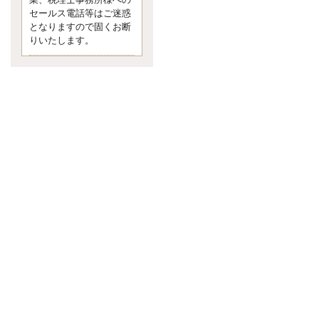
業、税理士事務所様への
なくて七クセ 目は口ほどにモノを
セールス電話等はご迷惑
言う 色んなことわざがあります
となりますので固くお断
が、無意識に出ている身体のサイ
ン。 心理学では、ちゃんと意味が
りいたします。
あるようです。 疑問に思ったら考
える 先日知り合った方、初対面で
は何
更新:2017年5月1日(京都市下京区)
---------------------
内田敦税理士事務所
イクメン税理士による税金
ブログです。
個人事業主の確定申告の準備は帳
簿の作成から。集計した帳簿は必
ず保管しておく！ / 税務調査で一
番大切なこと。税務署の言いなり
にはならないが協力は不可欠！ /
今まで無申告なら今からでも申告
しよう！
更新:2017年1月5日(埼玉県越谷市)
---------------------
佐竹正浩税理士事務所
キャッシュフローコーチ・
税理士佐竹正浩のブログで