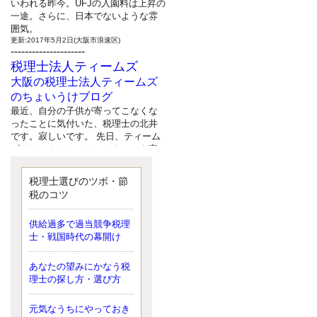
いわれる昨今。UFJの入園料は上昇の
一途。さらに、日本でないような雰
囲気。
更新:2017年5月2日(大阪市浪速区)
---------------------
税理士法人ティームズ
大阪の税理士法人ティームズ
のちょいうけブログ
最近、自分の子供が寄ってこなくな
ったことに気付いた、税理士の北井
です。寂しいです。 先日、ティーム
ズイベントとしてバーベキューを実
施したので、ブログにアップしよう
と思いましたが、そこはセンスある
税理士選びのツボ・節
後のブロガーに任せようと思いま
税のコツ
す。
更新:2017年5月1日(大阪市北区)
---------------------
供給過多で過当競争税理
サクセス会計事務所
士・戦国時代の幕開け
サクセス税理士のお役立ちブ
あなたの望みにかなう税
ログ
理士の探し方・選び方
平成２７年１月１日以降開始の相続
より、相続税の基礎控除額（相続税
が課税されない遺産の上限額）が縮
元気なうちにやっておき