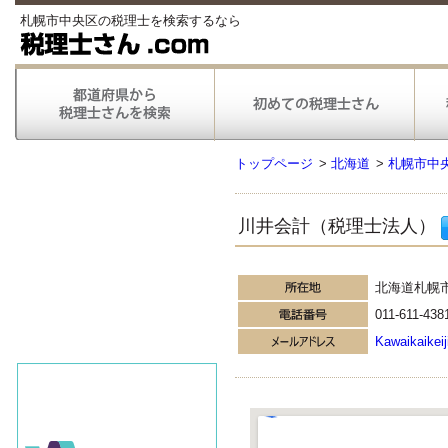
札幌市中央区の税理士を検索するなら
トップページ
>
北海道
>
札幌市中
川井会計（税理士法人）
北海道札幌
011-611-438
Kawaikaikei