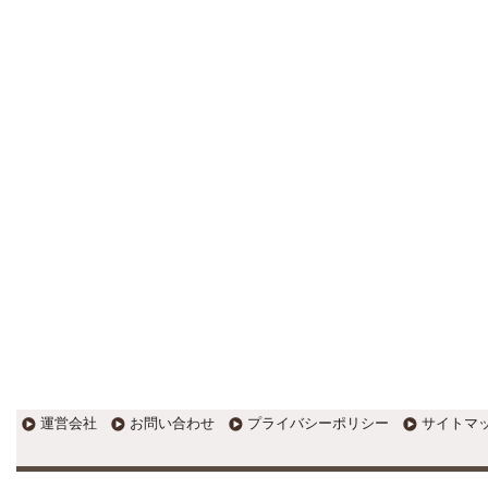
更新:2017年1月5日(京都市三条釜座)
---------------------
岩永税理士事務所
27歳で開業した福岡・北九州
の若手税理士ブログ
H28年版E-tax公開！“ふるさと納
税””源泉徴収票”入力画面の出来がいま
ひとつ。 / 損金算入可能な役員賞与
「事前確定届出給与」のデメリット~
社会保険料の負担！ / 損金算入可能な
役員賞与「事前確定届出給与」のメ
リット~実は利益調整可能！？
更新:2017年1月5日(福岡県遠賀郡)
---------------------
石田修朗税理士事務所
税務会計の時事ネタや税理士
試験関連ネタ
＜早起きのススメ＞不安を抱えた
ら、夜明け前に起きよう。 / ＜税理士
試験＞経験済科目の戦い方 / カレー探
訪 ?RASAHALA? / ＜税理士試験＞
運営会社
お問い合わせ
プライバシーポリシー
サイトマ
小さな勝利を積み重ねよう / 『カレー
探訪』2016の振り返り / 2017年に向
けて2016年に取り組む