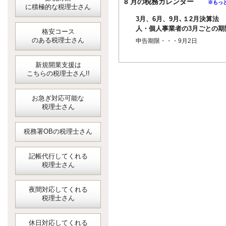
8 月の税務カレンダー
※もっ
に積極的な税理士さん
3月、6月、9月､１2月決算法
人・個人事業者の3月ごとの期
格安コース
短縮に係る確定申告＜消費税
のある税理士さん
申告期限・・・9月2日
地方消費税＞
新規開業支援は
こちらの税理士さん!!
お急ぎ対応可能な
税理士さん
税務署OBの税理士さん
記帳代行してくれる
税理士さん
夜間対応してくれる
税理士さん
休日対応してくれる