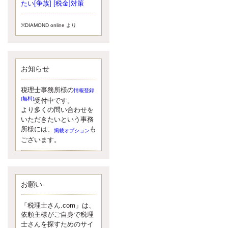
小されたため、お亡くなりになった
たい[争族] [税金]対策
方のうち、相続税が課税される方の
割合が、大幅に上昇しています。
※DIAMOND online より
更新:2017年5月1日(大阪市中央区)
---------------------
湘南BUN税理士事務所
湘南のぽっちゃり女性税理士
お知らせ
松村文子と湘南ＢＵ
また最近、税理士試験のご相談を受
けることおおくなりました。受験申
税理士事務所様の
情報登録
し込み受け付け開始になるからです
(無料)
受付中です。
ね。勉強したが、中途半端なので、
より多くの問い合わせを
受験が無駄に思っている人もいるよ
いただきたいという事務
うです。まず、私ならダメと思う前
所様には、
も
掲載オプション
に、全力で勝負してみたいです！
ございます。
更新:2017年5月1日(神奈川県藤沢市)
---------------------
京都のやわらか女性税理士
イクメン税理士による税金ブ
ログです。
お願い
なくて七クセ 目は口ほどにモノを言
う 色んなことわざがありますが、無
「税理士さん.com」は、
意識に出ている身体のサイン。 心理
依頼主様がご自身で税理
学では、ちゃんと意味があるようで
士さんを探すためのサイ