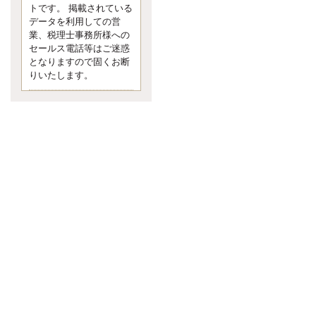
す。 疑問に思ったら考える 先日知り
トです。 掲載されている
合った方、初対面では何
データを利用しての営
更新:2017年5月1日(京都市下京区)
業、税理士事務所様への
---------------------
セールス電話等はご迷惑
内田敦税理士事務所
となりますので固くお断
イクメン税理士による税金ブ
りいたします。
ログです。
個人事業主の確定申告の準備は帳簿
の作成から。集計した帳簿は必ず保
管しておく！ / 税務調査で一番大切な
こと。税務署の言いなりにはならな
いが協力は不可欠！ / 今まで無申告な
ら今からでも申告しよう！
更新:2017年1月5日(埼玉県越谷市)
---------------------
佐竹正浩税理士事務所
キャッシュフローコーチ・税
理士佐竹正浩のブログです。
EXPOCITY（エキスポシティ）で感
じたこと。過去を振り返る大切さ。 /
思い込み要注意！Parallels Desktopで
USB版Windows10が入らない。 / 一
歩を踏み出すことと踏み出した後が
大事。手帳も脱完璧主義で。