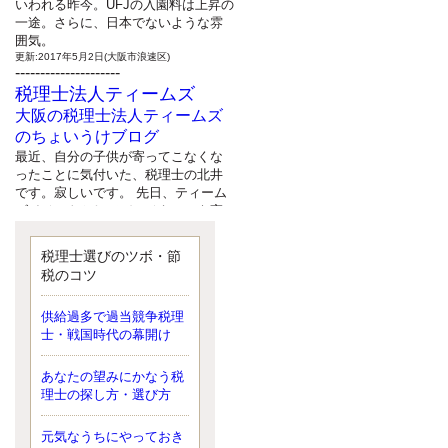
いわれる昨今。UFJの入園料は上昇の
一途。さらに、日本でないような雰
囲気。
更新:2017年5月2日(大阪市浪速区)
---------------------
税理士法人ティームズ
大阪の税理士法人ティームズ
のちょいうけブログ
最近、自分の子供が寄ってこなくな
ったことに気付いた、税理士の北井
です。寂しいです。 先日、ティーム
ズイベントとしてバーベキューを実
施したので、ブログにアップしよう
と思いましたが、そこはセンスある
税理士選びのツボ・節
後のブロガーに任せようと思いま
税のコツ
す。
更新:2017年5月1日(大阪市北区)
---------------------
供給過多で過当競争税理
サクセス会計事務所
士・戦国時代の幕開け
サクセス税理士のお役立ちブ
あなたの望みにかなう税
ログ
理士の探し方・選び方
平成２７年１月１日以降開始の相続
より、相続税の基礎控除額（相続税
が課税されない遺産の上限額）が縮
元気なうちにやっておき