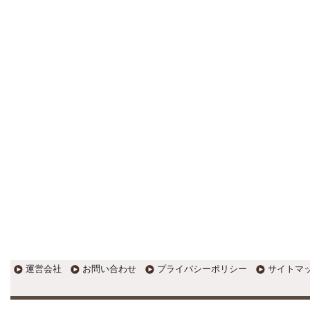
更新:2017年1月5日(京都市三条釜座)
---------------------
岩永税理士事務所
27歳で開業した福岡・北九州
の若手税理士ブログ
H28年版E-tax公開！“ふるさと納
税””源泉徴収票”入力画面の出来がいま
ひとつ。 / 損金算入可能な役員賞与
「事前確定届出給与」のデメリット~
社会保険料の負担！ / 損金算入可能な
役員賞与「事前確定届出給与」のメ
リット~実は利益調整可能！？
更新:2017年1月5日(福岡県遠賀郡)
---------------------
石田修朗税理士事務所
税務会計の時事ネタや税理士
試験関連ネタ
＜早起きのススメ＞不安を抱えた
ら、夜明け前に起きよう。 / ＜税理士
試験＞経験済科目の戦い方 / カレー探
訪 ?RASAHALA? / ＜税理士試験＞
運営会社
お問い合わせ
プライバシーポリシー
サイトマ
小さな勝利を積み重ねよう / 『カレー
探訪』2016の振り返り / 2017年に向
けて2016年に取り組む