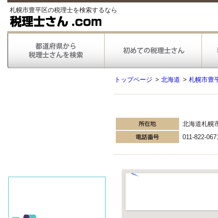
札幌市豊平区の税理士を検索するなら
トップページ
>
北海道
>
札幌市豊
北海道札幌
011-822-067