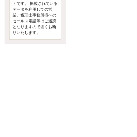
す。 疑問に思ったら考える 先日知り
トです。 掲載されている
合った方、初対面では何
データを利用しての営
更新:2017年5月1日(京都市下京区)
業、税理士事務所様への
---------------------
セールス電話等はご迷惑
内田敦税理士事務所
となりますので固くお断
イクメン税理士による税金ブ
りいたします。
ログです。
個人事業主の確定申告の準備は帳簿
の作成から。集計した帳簿は必ず保
管しておく！ / 税務調査で一番大切な
こと。税務署の言いなりにはならな
いが協力は不可欠！ / 今まで無申告な
ら今からでも申告しよう！
更新:2017年1月5日(埼玉県越谷市)
---------------------
佐竹正浩税理士事務所
キャッシュフローコーチ・税
理士佐竹正浩のブログです。
EXPOCITY（エキスポシティ）で感
じたこと。過去を振り返る大切さ。 /
思い込み要注意！Parallels Desktopで
USB版Windows10が入らない。 / 一
歩を踏み出すことと踏み出した後が
大事。手帳も脱完璧主義で。