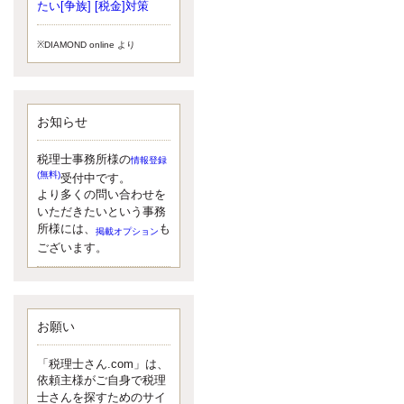
小されたため、お亡くなりになった
たい[争族] [税金]対策
方のうち、相続税が課税される方の
割合が、大幅に上昇しています。
※DIAMOND online より
更新:2017年5月1日(大阪市中央区)
---------------------
湘南BUN税理士事務所
湘南のぽっちゃり女性税理士
お知らせ
松村文子と湘南ＢＵ
また最近、税理士試験のご相談を受
けることおおくなりました。受験申
税理士事務所様の
情報登録
し込み受け付け開始になるからです
(無料)
受付中です。
ね。勉強したが、中途半端なので、
より多くの問い合わせを
受験が無駄に思っている人もいるよ
いただきたいという事務
うです。まず、私ならダメと思う前
所様には、
も
掲載オプション
に、全力で勝負してみたいです！
ございます。
更新:2017年5月1日(神奈川県藤沢市)
---------------------
京都のやわらか女性税理士
イクメン税理士による税金ブ
ログです。
お願い
なくて七クセ 目は口ほどにモノを言
う 色んなことわざがありますが、無
「税理士さん.com」は、
意識に出ている身体のサイン。 心理
依頼主様がご自身で税理
学では、ちゃんと意味があるようで
士さんを探すためのサイ