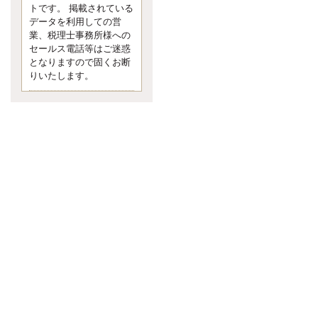
す。 疑問に思ったら考える 先日知り
トです。 掲載されている
合った方、初対面では何
データを利用しての営
更新:2017年5月1日(京都市下京区)
業、税理士事務所様への
---------------------
セールス電話等はご迷惑
内田敦税理士事務所
となりますので固くお断
イクメン税理士による税金ブ
りいたします。
ログです。
個人事業主の確定申告の準備は帳簿
の作成から。集計した帳簿は必ず保
管しておく！ / 税務調査で一番大切な
こと。税務署の言いなりにはならな
いが協力は不可欠！ / 今まで無申告な
ら今からでも申告しよう！
更新:2017年1月5日(埼玉県越谷市)
---------------------
佐竹正浩税理士事務所
キャッシュフローコーチ・税
理士佐竹正浩のブログです。
EXPOCITY（エキスポシティ）で感
じたこと。過去を振り返る大切さ。 /
思い込み要注意！Parallels Desktopで
USB版Windows10が入らない。 / 一
歩を踏み出すことと踏み出した後が
大事。手帳も脱完璧主義で。