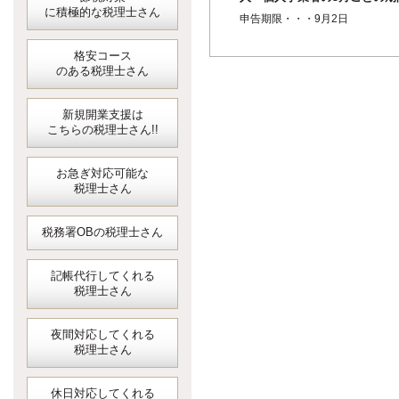
に積極的な税理士さん
短縮に係る確定申告＜消費税
申告期限・・・9月2日
地方消費税＞
格安コース
のある税理士さん
新規開業支援は
こちらの税理士さん!!
お急ぎ対応可能な
税理士さん
税務署OBの税理士さん
記帳代行してくれる
税理士さん
夜間対応してくれる
税理士さん
休日対応してくれる