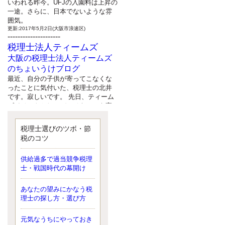
いわれる昨今。UFJの入園料は上昇の
一途。さらに、日本でないような雰
囲気。
更新:2017年5月2日(大阪市浪速区)
---------------------
税理士法人ティームズ
大阪の税理士法人ティームズ
のちょいうけブログ
最近、自分の子供が寄ってこなくな
ったことに気付いた、税理士の北井
です。寂しいです。 先日、ティーム
ズイベントとしてバーベキューを実
施したので、ブログにアップしよう
と思いましたが、そこはセンスある
税理士選びのツボ・節
後のブロガーに任せようと思いま
税のコツ
す。
更新:2017年5月1日(大阪市北区)
---------------------
供給過多で過当競争税理
サクセス会計事務所
士・戦国時代の幕開け
サクセス税理士のお役立ちブ
あなたの望みにかなう税
ログ
理士の探し方・選び方
平成２７年１月１日以降開始の相続
より、相続税の基礎控除額（相続税
が課税されない遺産の上限額）が縮
元気なうちにやっておき