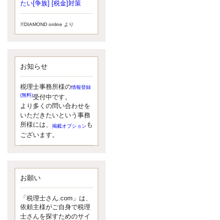
小されたため、お亡くなりになった
たい[争族] [税金]対策
方のうち、相続税が課税される方の
割合が、大幅に上昇しています。
※DIAMOND online より
更新:2017年5月1日(大阪市中央区)
---------------------
湘南BUN税理士事務所
湘南のぽっちゃり女性税理士
お知らせ
松村文子と湘南ＢＵ
また最近、税理士試験のご相談を受
けることおおくなりました。受験申
税理士事務所様の
情報登録
し込み受け付け開始になるからです
(無料)
受付中です。
ね。勉強したが、中途半端なので、
より多くの問い合わせを
受験が無駄に思っている人もいるよ
いただきたいという事務
うです。まず、私ならダメと思う前
所様には、
も
掲載オプション
に、全力で勝負してみたいです！
ございます。
更新:2017年5月1日(神奈川県藤沢市)
---------------------
京都のやわらか女性税理士
イクメン税理士による税金ブ
ログです。
お願い
なくて七クセ 目は口ほどにモノを言
う 色んなことわざがありますが、無
「税理士さん.com」は、
意識に出ている身体のサイン。 心理
依頼主様がご自身で税理
学では、ちゃんと意味があるようで
士さんを探すためのサイ