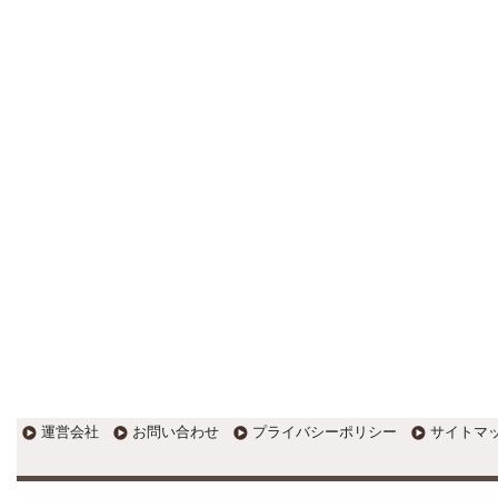
更新:2017年1月5日(京都市三条釜座)
---------------------
岩永税理士事務所
27歳で開業した福岡・北九州
の若手税理士ブログ
H28年版E-tax公開！“ふるさと納
税””源泉徴収票”入力画面の出来がいま
ひとつ。 / 損金算入可能な役員賞与
「事前確定届出給与」のデメリット~
社会保険料の負担！ / 損金算入可能な
役員賞与「事前確定届出給与」のメ
リット~実は利益調整可能！？
更新:2017年1月5日(福岡県遠賀郡)
---------------------
石田修朗税理士事務所
税務会計の時事ネタや税理士
試験関連ネタ
＜早起きのススメ＞不安を抱えた
ら、夜明け前に起きよう。 / ＜税理士
試験＞経験済科目の戦い方 / カレー探
訪 ?RASAHALA? / ＜税理士試験＞
運営会社
お問い合わせ
プライバシーポリシー
サイトマ
小さな勝利を積み重ねよう / 『カレー
探訪』2016の振り返り / 2017年に向
けて2016年に取り組む