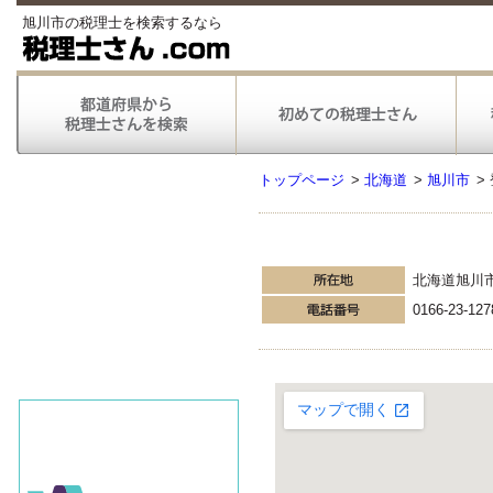
旭川市の税理士を検索するなら
トップページ
>
北海道
>
旭川市
>
北海道旭川
0166-23-127