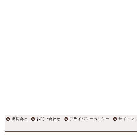
更新:2017年1月5日(京都市三条釜座)
---------------------
岩永税理士事務所
27歳で開業した福岡・北九州
の若手税理士ブログ
H28年版E-tax公開！“ふるさと納
税””源泉徴収票”入力画面の出来がいま
ひとつ。 / 損金算入可能な役員賞与
「事前確定届出給与」のデメリット~
社会保険料の負担！ / 損金算入可能な
役員賞与「事前確定届出給与」のメ
リット~実は利益調整可能！？
更新:2017年1月5日(福岡県遠賀郡)
---------------------
石田修朗税理士事務所
税務会計の時事ネタや税理士
試験関連ネタ
＜早起きのススメ＞不安を抱えた
ら、夜明け前に起きよう。 / ＜税理士
試験＞経験済科目の戦い方 / カレー探
訪 ?RASAHALA? / ＜税理士試験＞
運営会社
お問い合わせ
プライバシーポリシー
サイトマ
小さな勝利を積み重ねよう / 『カレー
探訪』2016の振り返り / 2017年に向
けて2016年に取り組む