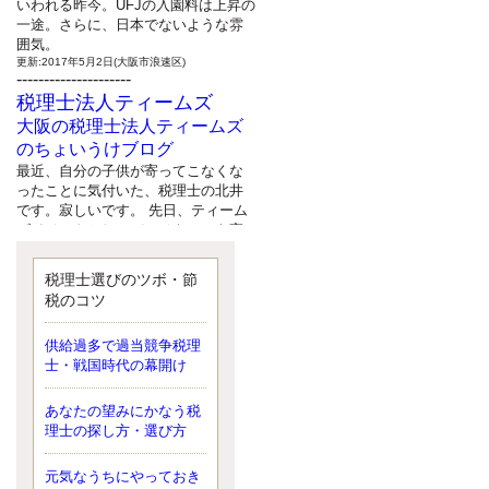
いわれる昨今。UFJの入園料は上昇の
一途。さらに、日本でないような雰
囲気。
更新:2017年5月2日(大阪市浪速区)
---------------------
税理士法人ティームズ
大阪の税理士法人ティームズ
のちょいうけブログ
最近、自分の子供が寄ってこなくな
ったことに気付いた、税理士の北井
です。寂しいです。 先日、ティーム
ズイベントとしてバーベキューを実
施したので、ブログにアップしよう
と思いましたが、そこはセンスある
税理士選びのツボ・節
後のブロガーに任せようと思いま
税のコツ
す。
更新:2017年5月1日(大阪市北区)
---------------------
供給過多で過当競争税理
サクセス会計事務所
士・戦国時代の幕開け
サクセス税理士のお役立ちブ
あなたの望みにかなう税
ログ
理士の探し方・選び方
平成２７年１月１日以降開始の相続
より、相続税の基礎控除額（相続税
が課税されない遺産の上限額）が縮
元気なうちにやっておき