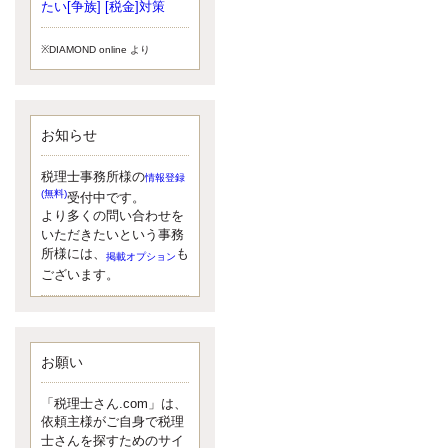
小されたため、お亡くなりになった
たい[争族] [税金]対策
方のうち、相続税が課税される方の
割合が、大幅に上昇しています。
※DIAMOND online より
更新:2017年5月1日(大阪市中央区)
---------------------
湘南BUN税理士事務所
湘南のぽっちゃり女性税理士
お知らせ
松村文子と湘南ＢＵ
また最近、税理士試験のご相談を受
けることおおくなりました。受験申
税理士事務所様の
情報登録
し込み受け付け開始になるからです
(無料)
受付中です。
ね。勉強したが、中途半端なので、
より多くの問い合わせを
受験が無駄に思っている人もいるよ
いただきたいという事務
うです。まず、私ならダメと思う前
所様には、
も
掲載オプション
に、全力で勝負してみたいです！
ございます。
更新:2017年5月1日(神奈川県藤沢市)
---------------------
京都のやわらか女性税理士
イクメン税理士による税金ブ
ログです。
お願い
なくて七クセ 目は口ほどにモノを言
う 色んなことわざがありますが、無
「税理士さん.com」は、
意識に出ている身体のサイン。 心理
依頼主様がご自身で税理
学では、ちゃんと意味があるようで
士さんを探すためのサイ