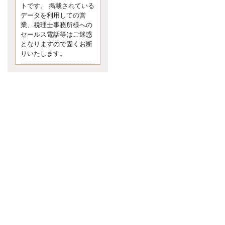
す。 疑問に思ったら考える 先日知り
トです。 掲載されている
合った方、初対面では何
データを利用しての営
更新:2017年5月1日(京都市下京区)
業、税理士事務所様への
---------------------
セールス電話等はご迷惑
内田敦税理士事務所
となりますので固くお断
イクメン税理士による税金ブ
りいたします。
ログです。
個人事業主の確定申告の準備は帳簿
の作成から。集計した帳簿は必ず保
管しておく！ / 税務調査で一番大切な
こと。税務署の言いなりにはならな
いが協力は不可欠！ / 今まで無申告な
ら今からでも申告しよう！
更新:2017年1月5日(埼玉県越谷市)
---------------------
佐竹正浩税理士事務所
キャッシュフローコーチ・税
理士佐竹正浩のブログです。
EXPOCITY（エキスポシティ）で感
じたこと。過去を振り返る大切さ。 /
思い込み要注意！Parallels Desktopで
USB版Windows10が入らない。 / 一
歩を踏み出すことと踏み出した後が
大事。手帳も脱完璧主義で。