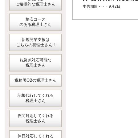
に積極的な税理士さん
短縮に係る確定申告＜消費税
申告期限・・・9月2日
地方消費税＞
格安コース
のある税理士さん
新規開業支援は
こちらの税理士さん!!
お急ぎ対応可能な
税理士さん
税務署OBの税理士さん
記帳代行してくれる
税理士さん
夜間対応してくれる
税理士さん
休日対応してくれる