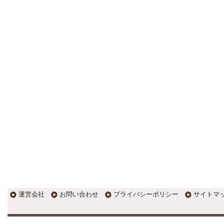
更新:2017年1月5日(京都市三条釜座)
---------------------
岩永税理士事務所
27歳で開業した福岡・北九州
の若手税理士ブログ
H28年版E-tax公開！“ふるさと納
税””源泉徴収票”入力画面の出来がいま
ひとつ。 / 損金算入可能な役員賞与
「事前確定届出給与」のデメリット~
社会保険料の負担！ / 損金算入可能な
役員賞与「事前確定届出給与」のメ
リット~実は利益調整可能！？
更新:2017年1月5日(福岡県遠賀郡)
---------------------
石田修朗税理士事務所
税務会計の時事ネタや税理士
試験関連ネタ
＜早起きのススメ＞不安を抱えた
ら、夜明け前に起きよう。 / ＜税理士
試験＞経験済科目の戦い方 / カレー探
訪 ?RASAHALA? / ＜税理士試験＞
運営会社
お問い合わせ
プライバシーポリシー
サイトマ
小さな勝利を積み重ねよう / 『カレー
探訪』2016の振り返り / 2017年に向
けて2016年に取り組む