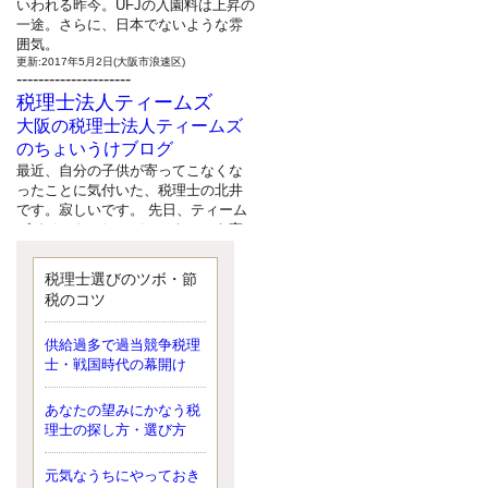
いわれる昨今。UFJの入園料は上昇の
一途。さらに、日本でないような雰
囲気。
更新:2017年5月2日(大阪市浪速区)
---------------------
税理士法人ティームズ
大阪の税理士法人ティームズ
のちょいうけブログ
最近、自分の子供が寄ってこなくな
ったことに気付いた、税理士の北井
です。寂しいです。 先日、ティーム
ズイベントとしてバーベキューを実
施したので、ブログにアップしよう
と思いましたが、そこはセンスある
税理士選びのツボ・節
後のブロガーに任せようと思いま
税のコツ
す。
更新:2017年5月1日(大阪市北区)
---------------------
供給過多で過当競争税理
サクセス会計事務所
士・戦国時代の幕開け
サクセス税理士のお役立ちブ
あなたの望みにかなう税
ログ
理士の探し方・選び方
平成２７年１月１日以降開始の相続
より、相続税の基礎控除額（相続税
が課税されない遺産の上限額）が縮
元気なうちにやっておき