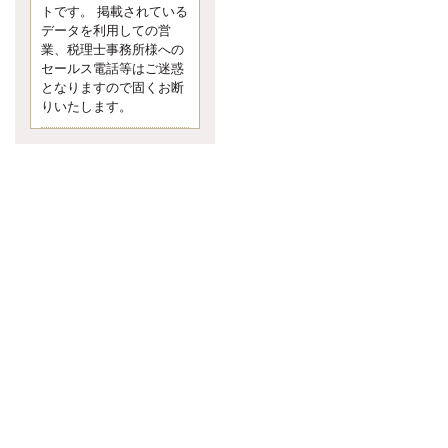
す。 疑問に思ったら考える 先日知り
トです。 掲載されている
合った方、初対面では何
データを利用しての営
更新:2017年5月1日(京都市下京区)
業、税理士事務所様への
---------------------
セールス電話等はご迷惑
内田敦税理士事務所
となりますので固くお断
イクメン税理士による税金ブ
りいたします。
ログです。
個人事業主の確定申告の準備は帳簿
の作成から。集計した帳簿は必ず保
管しておく！ / 税務調査で一番大切な
こと。税務署の言いなりにはならな
いが協力は不可欠！ / 今まで無申告な
ら今からでも申告しよう！
更新:2017年1月5日(埼玉県越谷市)
---------------------
佐竹正浩税理士事務所
キャッシュフローコーチ・税
理士佐竹正浩のブログです。
EXPOCITY（エキスポシティ）で感
じたこと。過去を振り返る大切さ。 /
思い込み要注意！Parallels Desktopで
USB版Windows10が入らない。 / 一
歩を踏み出すことと踏み出した後が
大事。手帳も脱完璧主義で。