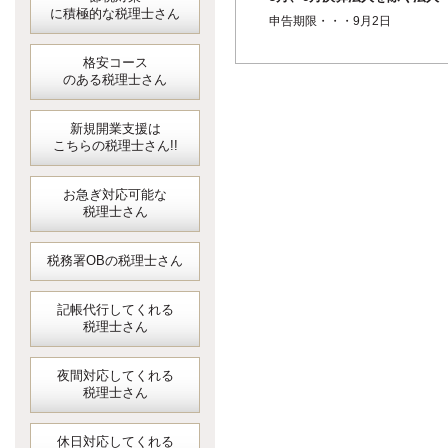
に積極的な税理士さん
個人事業者の1月ごとの中間申
申告期限・・・9月2日
（4月...
格安コース
のある税理士さん
新規開業支援は
こちらの税理士さん!!
お急ぎ対応可能な
税理士さん
税務署OBの税理士さん
記帳代行してくれる
税理士さん
夜間対応してくれる
税理士さん
休日対応してくれる