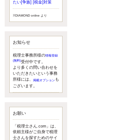
小されたため、お亡くなりになった
たい[争族] [税金]対策
方のうち、相続税が課税される方の
割合が、大幅に上昇しています。
※DIAMOND online より
更新:2017年5月1日(大阪市中央区)
---------------------
湘南BUN税理士事務所
湘南のぽっちゃり女性税理士
お知らせ
松村文子と湘南ＢＵ
また最近、税理士試験のご相談を受
けることおおくなりました。受験申
税理士事務所様の
情報登録
し込み受け付け開始になるからです
(無料)
受付中です。
ね。勉強したが、中途半端なので、
より多くの問い合わせを
受験が無駄に思っている人もいるよ
いただきたいという事務
うです。まず、私ならダメと思う前
所様には、
も
掲載オプション
に、全力で勝負してみたいです！
ございます。
更新:2017年5月1日(神奈川県藤沢市)
---------------------
京都のやわらか女性税理士
イクメン税理士による税金ブ
ログです。
お願い
なくて七クセ 目は口ほどにモノを言
う 色んなことわざがありますが、無
「税理士さん.com」は、
意識に出ている身体のサイン。 心理
依頼主様がご自身で税理
学では、ちゃんと意味があるようで
士さんを探すためのサイ