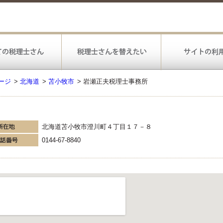
ージ
>
北海道
>
苫小牧市
>
岩瀬正夫税理士事務所
北海道苫小牧市澄川町４丁目１７－８
0144-67-8840