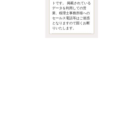
す。 疑問に思ったら考える 先日知り
トです。 掲載されている
合った方、初対面では何
データを利用しての営
更新:2017年5月1日(京都市下京区)
業、税理士事務所様への
---------------------
セールス電話等はご迷惑
内田敦税理士事務所
となりますので固くお断
イクメン税理士による税金ブ
りいたします。
ログです。
個人事業主の確定申告の準備は帳簿
の作成から。集計した帳簿は必ず保
管しておく！ / 税務調査で一番大切な
こと。税務署の言いなりにはならな
いが協力は不可欠！ / 今まで無申告な
ら今からでも申告しよう！
更新:2017年1月5日(埼玉県越谷市)
---------------------
佐竹正浩税理士事務所
キャッシュフローコーチ・税
理士佐竹正浩のブログです。
EXPOCITY（エキスポシティ）で感
じたこと。過去を振り返る大切さ。 /
思い込み要注意！Parallels Desktopで
USB版Windows10が入らない。 / 一
歩を踏み出すことと踏み出した後が
大事。手帳も脱完璧主義で。