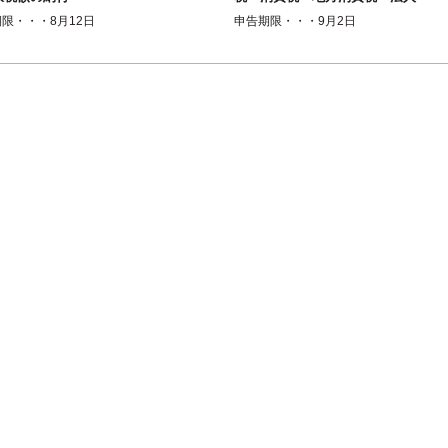
事業税・（法人事業所税）・法
限・・・8月12日
申告期限・・・9月2日
人住民税