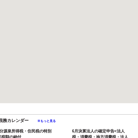
月の税務カレンダー
※もっと見る
月分源泉所得税・住民税の特別
6月決算法人の確定申告<法人
収税額の納付
税・消費税・地方消費税・法人