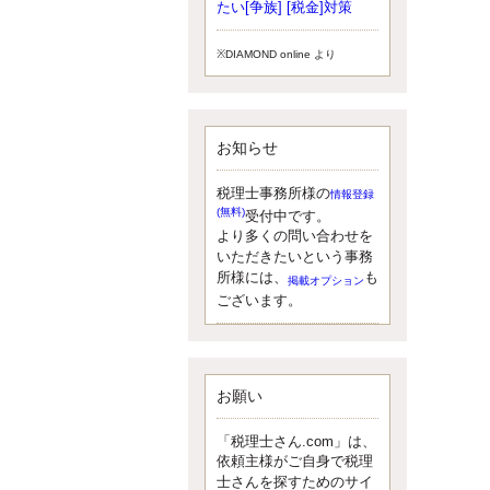
小されたため、お亡くなりになった
たい[争族] [税金]対策
方のうち、相続税が課税される方の
割合が、大幅に上昇しています。
※DIAMOND online より
更新:2017年5月1日(大阪市中央区)
---------------------
湘南BUN税理士事務所
湘南のぽっちゃり女性税理士
お知らせ
松村文子と湘南ＢＵ
また最近、税理士試験のご相談を受
けることおおくなりました。受験申
税理士事務所様の
情報登録
し込み受け付け開始になるからです
(無料)
受付中です。
ね。勉強したが、中途半端なので、
より多くの問い合わせを
受験が無駄に思っている人もいるよ
いただきたいという事務
うです。まず、私ならダメと思う前
所様には、
も
掲載オプション
に、全力で勝負してみたいです！
ございます。
更新:2017年5月1日(神奈川県藤沢市)
---------------------
京都のやわらか女性税理士
イクメン税理士による税金ブ
ログです。
お願い
なくて七クセ 目は口ほどにモノを言
う 色んなことわざがありますが、無
「税理士さん.com」は、
意識に出ている身体のサイン。 心理
依頼主様がご自身で税理
学では、ちゃんと意味があるようで
士さんを探すためのサイ