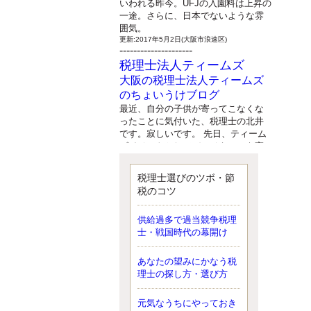
いわれる昨今。UFJの入園料は上昇の
一途。さらに、日本でないような雰
囲気。
更新:2017年5月2日(大阪市浪速区)
---------------------
税理士法人ティームズ
大阪の税理士法人ティームズ
のちょいうけブログ
最近、自分の子供が寄ってこなくな
ったことに気付いた、税理士の北井
です。寂しいです。 先日、ティーム
ズイベントとしてバーベキューを実
施したので、ブログにアップしよう
と思いましたが、そこはセンスある
税理士選びのツボ・節
後のブロガーに任せようと思いま
税のコツ
す。
更新:2017年5月1日(大阪市北区)
---------------------
供給過多で過当競争税理
サクセス会計事務所
士・戦国時代の幕開け
サクセス税理士のお役立ちブ
あなたの望みにかなう税
ログ
理士の探し方・選び方
平成２７年１月１日以降開始の相続
より、相続税の基礎控除額（相続税
が課税されない遺産の上限額）が縮
元気なうちにやっておき