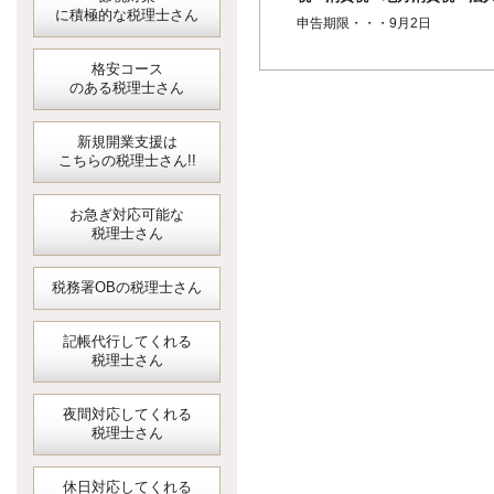
に積極的な税理士さん
事業税・法人住民税＞（半期
申告期限・・・9月2日
分）
格安コース
のある税理士さん
新規開業支援は
こちらの税理士さん!!
お急ぎ対応可能な
税理士さん
税務署OBの税理士さん
記帳代行してくれる
税理士さん
夜間対応してくれる
税理士さん
休日対応してくれる