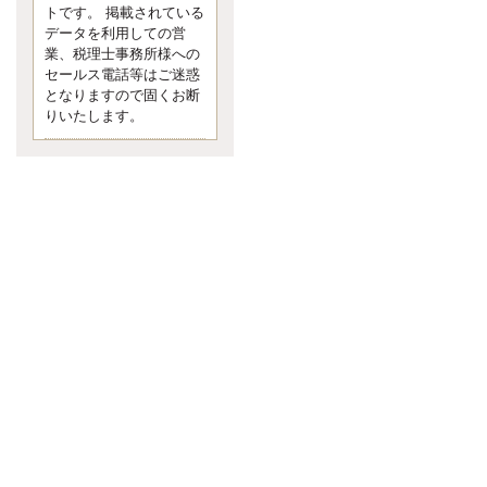
す。 疑問に思ったら考える 先日知り
トです。 掲載されている
合った方、初対面では何
データを利用しての営
更新:2017年5月1日(京都市下京区)
業、税理士事務所様への
---------------------
セールス電話等はご迷惑
内田敦税理士事務所
となりますので固くお断
イクメン税理士による税金ブ
りいたします。
ログです。
個人事業主の確定申告の準備は帳簿
の作成から。集計した帳簿は必ず保
管しておく！ / 税務調査で一番大切な
こと。税務署の言いなりにはならな
いが協力は不可欠！ / 今まで無申告な
ら今からでも申告しよう！
更新:2017年1月5日(埼玉県越谷市)
---------------------
佐竹正浩税理士事務所
キャッシュフローコーチ・税
理士佐竹正浩のブログです。
EXPOCITY（エキスポシティ）で感
じたこと。過去を振り返る大切さ。 /
思い込み要注意！Parallels Desktopで
USB版Windows10が入らない。 / 一
歩を踏み出すことと踏み出した後が
大事。手帳も脱完璧主義で。