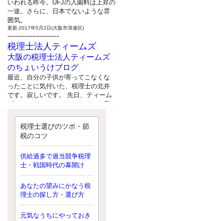
いわれる昨今。UFJの入園料は上昇の
一途。さらに、日本でないような雰
囲気。
更新:2017年5月2日(大阪市浪速区)
---------------------
税理士法人ティームズ
大阪の税理士法人ティームズ
のちょいうけブログ
最近、自分の子供が寄ってこなくな
ったことに気付いた、税理士の北井
です。寂しいです。 先日、ティーム
ズイベントとしてバーベキューを実
施したので、ブログにアップしよう
と思いましたが、そこはセンスある
税理士選びのツボ・節
後のブロガーに任せようと思いま
税のコツ
す。
更新:2017年5月1日(大阪市北区)
---------------------
供給過多で過当競争税理
サクセス会計事務所
士・戦国時代の幕開け
サクセス税理士のお役立ちブ
あなたの望みにかなう税
ログ
理士の探し方・選び方
平成２７年１月１日以降開始の相続
より、相続税の基礎控除額（相続税
が課税されない遺産の上限額）が縮
元気なうちにやっておき