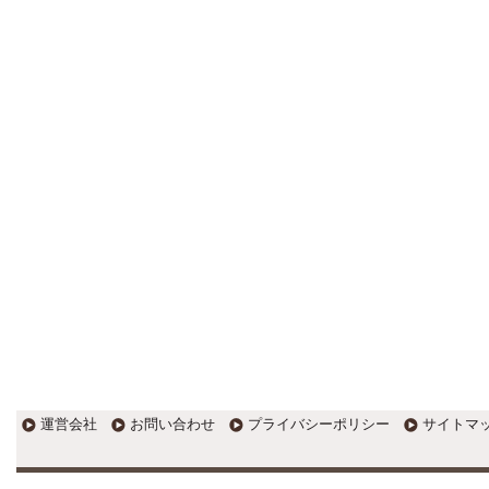
更新:2017年1月5日(京都市三条釜座)
---------------------
岩永税理士事務所
27歳で開業した福岡・北九州
の若手税理士ブログ
H28年版E-tax公開！“ふるさと納
税””源泉徴収票”入力画面の出来がいま
ひとつ。 / 損金算入可能な役員賞与
「事前確定届出給与」のデメリット~
社会保険料の負担！ / 損金算入可能な
役員賞与「事前確定届出給与」のメ
リット~実は利益調整可能！？
更新:2017年1月5日(福岡県遠賀郡)
---------------------
石田修朗税理士事務所
税務会計の時事ネタや税理士
試験関連ネタ
＜早起きのススメ＞不安を抱えた
ら、夜明け前に起きよう。 / ＜税理士
試験＞経験済科目の戦い方 / カレー探
訪 ?RASAHALA? / ＜税理士試験＞
運営会社
お問い合わせ
プライバシーポリシー
サイトマ
小さな勝利を積み重ねよう / 『カレー
探訪』2016の振り返り / 2017年に向
けて2016年に取り組む