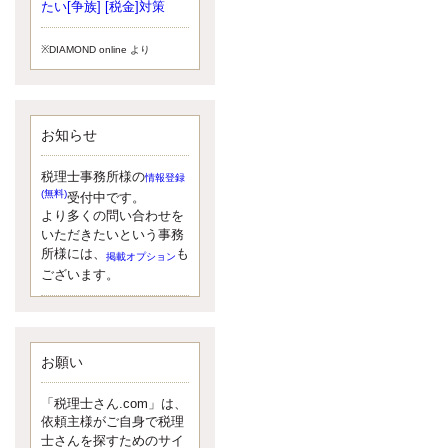
小されたため、お亡くなりになった
たい[争族] [税金]対策
方のうち、相続税が課税される方の
割合が、大幅に上昇しています。
※DIAMOND online より
更新:2017年5月1日(大阪市中央区)
---------------------
湘南BUN税理士事務所
湘南のぽっちゃり女性税理士
お知らせ
松村文子と湘南ＢＵ
また最近、税理士試験のご相談を受
けることおおくなりました。受験申
税理士事務所様の
情報登録
し込み受け付け開始になるからです
(無料)
受付中です。
ね。勉強したが、中途半端なので、
より多くの問い合わせを
受験が無駄に思っている人もいるよ
いただきたいという事務
うです。まず、私ならダメと思う前
所様には、
も
掲載オプション
に、全力で勝負してみたいです！
ございます。
更新:2017年5月1日(神奈川県藤沢市)
---------------------
京都のやわらか女性税理士
イクメン税理士による税金ブ
ログです。
お願い
なくて七クセ 目は口ほどにモノを言
う 色んなことわざがありますが、無
「税理士さん.com」は、
意識に出ている身体のサイン。 心理
依頼主様がご自身で税理
学では、ちゃんと意味があるようで
士さんを探すためのサイ