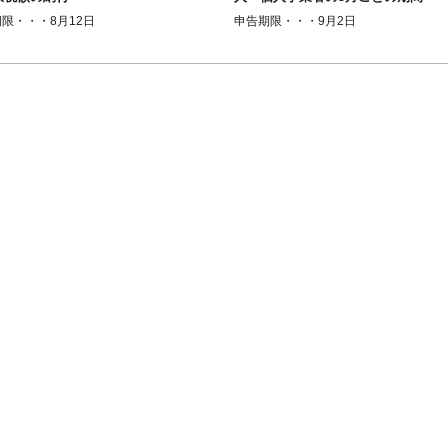
短縮に係る確定申告＜消費税・
限・・・8月12日
申告期限・・・9月2日
地方消費税＞