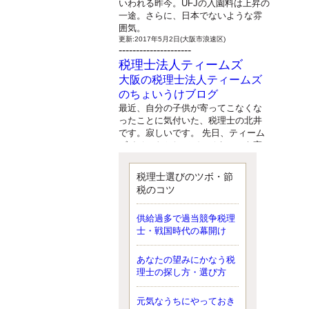
いわれる昨今。UFJの入園料は上昇の
一途。さらに、日本でないような雰
囲気。
更新:2017年5月2日(大阪市浪速区)
---------------------
税理士法人ティームズ
大阪の税理士法人ティームズ
のちょいうけブログ
最近、自分の子供が寄ってこなくな
ったことに気付いた、税理士の北井
です。寂しいです。 先日、ティーム
ズイベントとしてバーベキューを実
施したので、ブログにアップしよう
と思いましたが、そこはセンスある
税理士選びのツボ・節
後のブロガーに任せようと思いま
税のコツ
す。
更新:2017年5月1日(大阪市北区)
---------------------
供給過多で過当競争税理
サクセス会計事務所
士・戦国時代の幕開け
サクセス税理士のお役立ちブ
あなたの望みにかなう税
ログ
理士の探し方・選び方
平成２７年１月１日以降開始の相続
より、相続税の基礎控除額（相続税
が課税されない遺産の上限額）が縮
元気なうちにやっておき