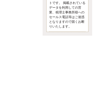
す。 疑問に思ったら考える 先日知り
トです。 掲載されている
合った方、初対面では何
データを利用しての営
更新:2017年5月1日(京都市下京区)
業、税理士事務所様への
---------------------
セールス電話等はご迷惑
内田敦税理士事務所
となりますので固くお断
イクメン税理士による税金ブ
りいたします。
ログです。
個人事業主の確定申告の準備は帳簿
の作成から。集計した帳簿は必ず保
管しておく！ / 税務調査で一番大切な
こと。税務署の言いなりにはならな
いが協力は不可欠！ / 今まで無申告な
ら今からでも申告しよう！
更新:2017年1月5日(埼玉県越谷市)
---------------------
佐竹正浩税理士事務所
キャッシュフローコーチ・税
理士佐竹正浩のブログです。
EXPOCITY（エキスポシティ）で感
じたこと。過去を振り返る大切さ。 /
思い込み要注意！Parallels Desktopで
USB版Windows10が入らない。 / 一
歩を踏み出すことと踏み出した後が
大事。手帳も脱完璧主義で。