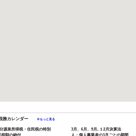
月の税務カレンダー
※もっと見る
月分源泉所得税・住民税の特別
3月、6月、9月､１2月決算法
収税額の納付
人・個人事業者の3月ごとの期間