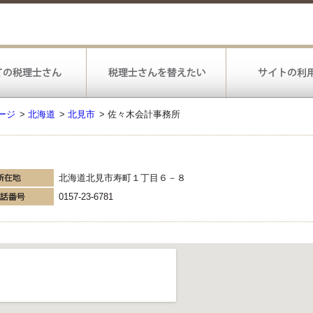
ージ
>
北海道
>
北見市
>
佐々木会計事務所
北海道北見市寿町１丁目６－８
0157-23-6781