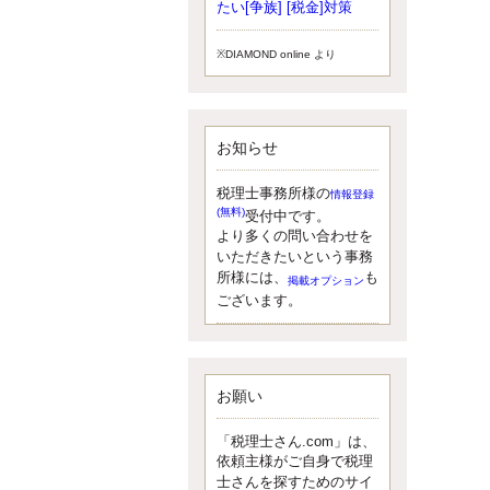
小されたため、お亡くなりになった
たい[争族] [税金]対策
方のうち、相続税が課税される方の
割合が、大幅に上昇しています。
※DIAMOND online より
更新:2017年5月1日(大阪市中央区)
---------------------
湘南BUN税理士事務所
湘南のぽっちゃり女性税理士
お知らせ
松村文子と湘南ＢＵ
また最近、税理士試験のご相談を受
けることおおくなりました。受験申
税理士事務所様の
情報登録
し込み受け付け開始になるからです
(無料)
受付中です。
ね。勉強したが、中途半端なので、
より多くの問い合わせを
受験が無駄に思っている人もいるよ
いただきたいという事務
うです。まず、私ならダメと思う前
所様には、
も
掲載オプション
に、全力で勝負してみたいです！
ございます。
更新:2017年5月1日(神奈川県藤沢市)
---------------------
京都のやわらか女性税理士
イクメン税理士による税金ブ
ログです。
お願い
なくて七クセ 目は口ほどにモノを言
う 色んなことわざがありますが、無
「税理士さん.com」は、
意識に出ている身体のサイン。 心理
依頼主様がご自身で税理
学では、ちゃんと意味があるようで
士さんを探すためのサイ