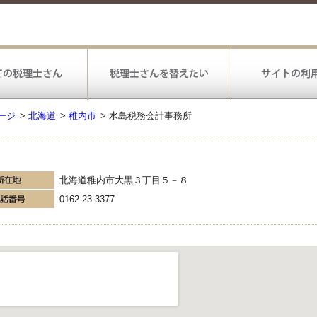
ージ
>
北海道
>
稚内市
>
水島税務会計事務所
北海道稚内市大黒３丁目５－８
0162-23-3377