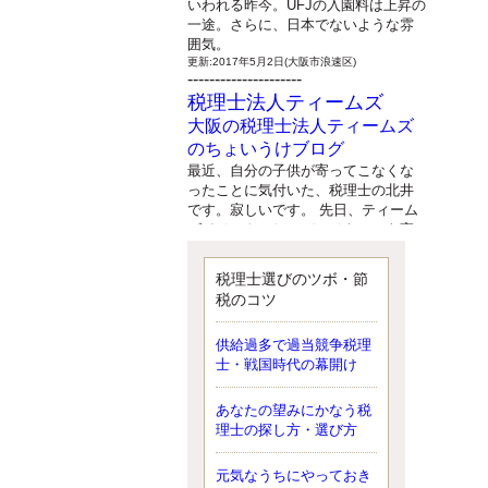
いわれる昨今。UFJの入園料は上昇の
一途。さらに、日本でないような雰
囲気。
更新:2017年5月2日(大阪市浪速区)
---------------------
税理士法人ティームズ
大阪の税理士法人ティームズ
のちょいうけブログ
最近、自分の子供が寄ってこなくな
ったことに気付いた、税理士の北井
です。寂しいです。 先日、ティーム
ズイベントとしてバーベキューを実
施したので、ブログにアップしよう
と思いましたが、そこはセンスある
税理士選びのツボ・節
後のブロガーに任せようと思いま
税のコツ
す。
更新:2017年5月1日(大阪市北区)
---------------------
供給過多で過当競争税理
サクセス会計事務所
士・戦国時代の幕開け
サクセス税理士のお役立ちブ
あなたの望みにかなう税
ログ
理士の探し方・選び方
平成２７年１月１日以降開始の相続
より、相続税の基礎控除額（相続税
が課税されない遺産の上限額）が縮
元気なうちにやっておき