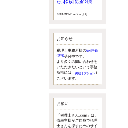
小されたため、お亡くなりになった
たい[争族] [税金]対策
方のうち、相続税が課税される方の
割合が、大幅に上昇しています。
※DIAMOND online より
更新:2017年5月1日(大阪市中央区)
---------------------
湘南BUN税理士事務所
湘南のぽっちゃり女性税理士
お知らせ
松村文子と湘南ＢＵ
また最近、税理士試験のご相談を受
けることおおくなりました。受験申
税理士事務所様の
情報登録
し込み受け付け開始になるからです
(無料)
受付中です。
ね。勉強したが、中途半端なので、
より多くの問い合わせを
受験が無駄に思っている人もいるよ
いただきたいという事務
うです。まず、私ならダメと思う前
所様には、
も
掲載オプション
に、全力で勝負してみたいです！
ございます。
更新:2017年5月1日(神奈川県藤沢市)
---------------------
京都のやわらか女性税理士
イクメン税理士による税金ブ
ログです。
お願い
なくて七クセ 目は口ほどにモノを言
う 色んなことわざがありますが、無
「税理士さん.com」は、
意識に出ている身体のサイン。 心理
依頼主様がご自身で税理
学では、ちゃんと意味があるようで
士さんを探すためのサイ