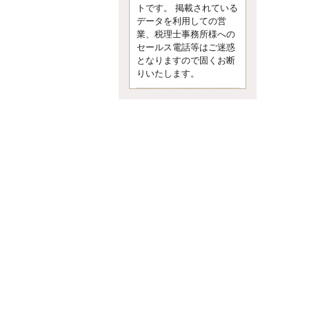
す。 疑問に思ったら考える 先日知り
トです。 掲載されている
合った方、初対面では何
データを利用しての営
更新:2017年5月1日(京都市下京区)
業、税理士事務所様への
---------------------
セールス電話等はご迷惑
内田敦税理士事務所
となりますので固くお断
イクメン税理士による税金ブ
りいたします。
ログです。
個人事業主の確定申告の準備は帳簿
の作成から。集計した帳簿は必ず保
管しておく！ / 税務調査で一番大切な
こと。税務署の言いなりにはならな
いが協力は不可欠！ / 今まで無申告な
ら今からでも申告しよう！
更新:2017年1月5日(埼玉県越谷市)
---------------------
佐竹正浩税理士事務所
キャッシュフローコーチ・税
理士佐竹正浩のブログです。
EXPOCITY（エキスポシティ）で感
じたこと。過去を振り返る大切さ。 /
思い込み要注意！Parallels Desktopで
USB版Windows10が入らない。 / 一
歩を踏み出すことと踏み出した後が
大事。手帳も脱完璧主義で。