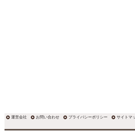
更新:2017年1月5日(京都市三条釜座)
---------------------
岩永税理士事務所
27歳で開業した福岡・北九州
の若手税理士ブログ
H28年版E-tax公開！“ふるさと納
税””源泉徴収票”入力画面の出来がいま
ひとつ。 / 損金算入可能な役員賞与
「事前確定届出給与」のデメリット~
社会保険料の負担！ / 損金算入可能な
役員賞与「事前確定届出給与」のメ
リット~実は利益調整可能！？
更新:2017年1月5日(福岡県遠賀郡)
---------------------
石田修朗税理士事務所
税務会計の時事ネタや税理士
試験関連ネタ
＜早起きのススメ＞不安を抱えた
ら、夜明け前に起きよう。 / ＜税理士
試験＞経験済科目の戦い方 / カレー探
訪 ?RASAHALA? / ＜税理士試験＞
運営会社
お問い合わせ
プライバシーポリシー
サイトマ
小さな勝利を積み重ねよう / 『カレー
探訪』2016の振り返り / 2017年に向
けて2016年に取り組む