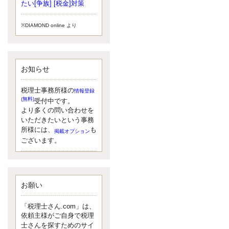
小されたため、お亡くなりになった
たい[争族] [税金]対策
方のうち、相続税が課税される方の
割合が、大幅に上昇しています。
※DIAMOND online より
更新:2017年5月1日(大阪市中央区)
---------------------
湘南BUN税理士事務所
湘南のぽっちゃり女性税理士
お知らせ
松村文子と湘南ＢＵ
また最近、税理士試験のご相談を受
けることおおくなりました。受験申
税理士事務所様の
情報登録
し込み受け付け開始になるからです
(無料)
受付中です。
ね。勉強したが、中途半端なので、
より多くの問い合わせを
受験が無駄に思っている人もいるよ
いただきたいという事務
うです。まず、私ならダメと思う前
所様には、
も
掲載オプション
に、全力で勝負してみたいです！
ございます。
更新:2017年5月1日(神奈川県藤沢市)
---------------------
京都のやわらか女性税理士
イクメン税理士による税金ブ
ログです。
お願い
なくて七クセ 目は口ほどにモノを言
う 色んなことわざがありますが、無
「税理士さん.com」は、
意識に出ている身体のサイン。 心理
依頼主様がご自身で税理
学では、ちゃんと意味があるようで
士さんを探すためのサイ