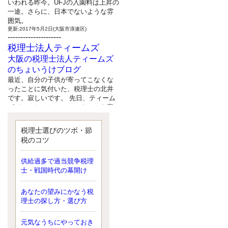
いわれる昨今。UFJの入園料は上昇の
一途。さらに、日本でないような雰
囲気。
更新:2017年5月2日(大阪市浪速区)
---------------------
税理士法人ティームズ
大阪の税理士法人ティームズ
のちょいうけブログ
最近、自分の子供が寄ってこなくな
ったことに気付いた、税理士の北井
です。寂しいです。 先日、ティーム
ズイベントとしてバーベキューを実
施したので、ブログにアップしよう
と思いましたが、そこはセンスある
税理士選びのツボ・節
後のブロガーに任せようと思いま
税のコツ
す。
更新:2017年5月1日(大阪市北区)
---------------------
供給過多で過当競争税理
サクセス会計事務所
士・戦国時代の幕開け
サクセス税理士のお役立ちブ
あなたの望みにかなう税
ログ
理士の探し方・選び方
平成２７年１月１日以降開始の相続
より、相続税の基礎控除額（相続税
が課税されない遺産の上限額）が縮
元気なうちにやっておき