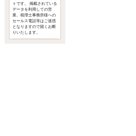
す。 疑問に思ったら考える 先日知り
トです。 掲載されている
合った方、初対面では何
データを利用しての営
更新:2017年5月1日(京都市下京区)
業、税理士事務所様への
---------------------
セールス電話等はご迷惑
内田敦税理士事務所
となりますので固くお断
イクメン税理士による税金ブ
りいたします。
ログです。
個人事業主の確定申告の準備は帳簿
の作成から。集計した帳簿は必ず保
管しておく！ / 税務調査で一番大切な
こと。税務署の言いなりにはならな
いが協力は不可欠！ / 今まで無申告な
ら今からでも申告しよう！
更新:2017年1月5日(埼玉県越谷市)
---------------------
佐竹正浩税理士事務所
キャッシュフローコーチ・税
理士佐竹正浩のブログです。
EXPOCITY（エキスポシティ）で感
じたこと。過去を振り返る大切さ。 /
思い込み要注意！Parallels Desktopで
USB版Windows10が入らない。 / 一
歩を踏み出すことと踏み出した後が
大事。手帳も脱完璧主義で。