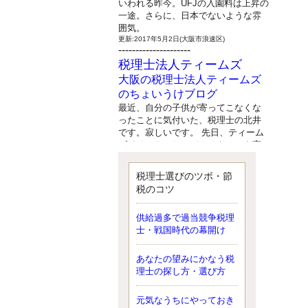
いわれる昨今。UFJの入園料は上昇の
一途。さらに、日本でないような雰
囲気。
更新:2017年5月2日(大阪市浪速区)
---------------------
税理士法人ティームズ
大阪の税理士法人ティームズ
のちょいうけブログ
最近、自分の子供が寄ってこなくな
ったことに気付いた、税理士の北井
です。寂しいです。 先日、ティーム
ズイベントとしてバーベキューを実
施したので、ブログにアップしよう
と思いましたが、そこはセンスある
税理士選びのツボ・節
後のブロガーに任せようと思いま
税のコツ
す。
更新:2017年5月1日(大阪市北区)
---------------------
供給過多で過当競争税理
サクセス会計事務所
士・戦国時代の幕開け
サクセス税理士のお役立ちブ
あなたの望みにかなう税
ログ
理士の探し方・選び方
平成２７年１月１日以降開始の相続
より、相続税の基礎控除額（相続税
が課税されない遺産の上限額）が縮
元気なうちにやっておき