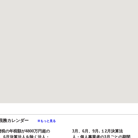
月の税務カレンダー
※もっと見る
費税の年税額が4800万円超の
3月、6月、9月､１2月決算法
月、6月決算法人を除く法人・
人・個人事業者の3月ごとの期間