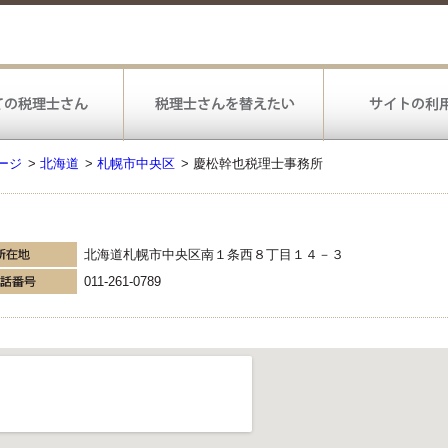
ージ
>
北海道
>
札幌市中央区
>
慶松幹也税理士事務所
北海道札幌市中央区南１条西８丁目１４－３
011-261-0789