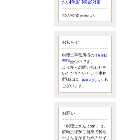
小されたため、お亡くなりになった
たい[争族] [税金]対策
方のうち、相続税が課税される方の
割合が、大幅に上昇しています。
※DIAMOND online より
更新:2017年5月1日(大阪市中央区)
---------------------
湘南BUN税理士事務所
湘南のぽっちゃり女性税理士
お知らせ
松村文子と湘南ＢＵ
また最近、税理士試験のご相談を受
けることおおくなりました。受験申
税理士事務所様の
情報登録
し込み受け付け開始になるからです
(無料)
受付中です。
ね。勉強したが、中途半端なので、
より多くの問い合わせを
受験が無駄に思っている人もいるよ
いただきたいという事務
うです。まず、私ならダメと思う前
所様には、
も
掲載オプション
に、全力で勝負してみたいです！
ございます。
更新:2017年5月1日(神奈川県藤沢市)
---------------------
京都のやわらか女性税理士
イクメン税理士による税金ブ
ログです。
お願い
なくて七クセ 目は口ほどにモノを言
う 色んなことわざがありますが、無
「税理士さん.com」は、
意識に出ている身体のサイン。 心理
依頼主様がご自身で税理
学では、ちゃんと意味があるようで
士さんを探すためのサイ