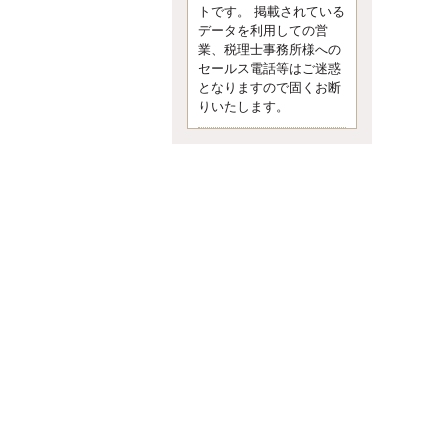
す。 疑問に思ったら考える 先日知り
トです。 掲載されている
合った方、初対面では何
データを利用しての営
更新:2017年5月1日(京都市下京区)
業、税理士事務所様への
---------------------
セールス電話等はご迷惑
内田敦税理士事務所
となりますので固くお断
イクメン税理士による税金ブ
りいたします。
ログです。
個人事業主の確定申告の準備は帳簿
の作成から。集計した帳簿は必ず保
管しておく！ / 税務調査で一番大切な
こと。税務署の言いなりにはならな
いが協力は不可欠！ / 今まで無申告な
ら今からでも申告しよう！
更新:2017年1月5日(埼玉県越谷市)
---------------------
佐竹正浩税理士事務所
キャッシュフローコーチ・税
理士佐竹正浩のブログです。
EXPOCITY（エキスポシティ）で感
じたこと。過去を振り返る大切さ。 /
思い込み要注意！Parallels Desktopで
USB版Windows10が入らない。 / 一
歩を踏み出すことと踏み出した後が
大事。手帳も脱完璧主義で。