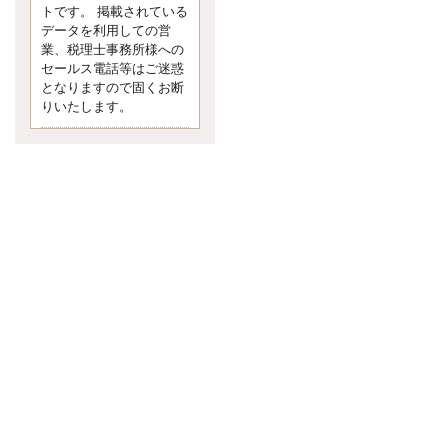
す。 疑問に思ったら考える 先日知り
トです。 掲載されている
合った方、初対面では何
データを利用しての営
更新:2017年5月1日(京都市下京区)
業、税理士事務所様への
---------------------
セールス電話等はご迷惑
内田敦税理士事務所
となりますので固くお断
イクメン税理士による税金ブ
りいたします。
ログです。
個人事業主の確定申告の準備は帳簿
の作成から。集計した帳簿は必ず保
管しておく！ / 税務調査で一番大切な
こと。税務署の言いなりにはならな
いが協力は不可欠！ / 今まで無申告な
ら今からでも申告しよう！
更新:2017年1月5日(埼玉県越谷市)
---------------------
佐竹正浩税理士事務所
キャッシュフローコーチ・税
理士佐竹正浩のブログです。
EXPOCITY（エキスポシティ）で感
じたこと。過去を振り返る大切さ。 /
思い込み要注意！Parallels Desktopで
USB版Windows10が入らない。 / 一
歩を踏み出すことと踏み出した後が
大事。手帳も脱完璧主義で。