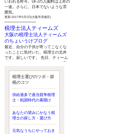
いわれる昨今。UFJの入園料は上昇の
一途。さらに、日本でないような雰
囲気。
更新:2017年5月2日(大阪市浪速区)
---------------------
税理士法人ティームズ
大阪の税理士法人ティームズ
のちょいうけブログ
最近、自分の子供が寄ってこなくな
ったことに気付いた、税理士の北井
です。寂しいです。 先日、ティーム
ズイベントとしてバーベキューを実
施したので、ブログにアップしよう
と思いましたが、そこはセンスある
税理士選びのツボ・節
後のブロガーに任せようと思いま
税のコツ
す。
更新:2017年5月1日(大阪市北区)
---------------------
供給過多で過当競争税理
サクセス会計事務所
士・戦国時代の幕開け
サクセス税理士のお役立ちブ
あなたの望みにかなう税
ログ
理士の探し方・選び方
平成２７年１月１日以降開始の相続
より、相続税の基礎控除額（相続税
が課税されない遺産の上限額）が縮
元気なうちにやっておき