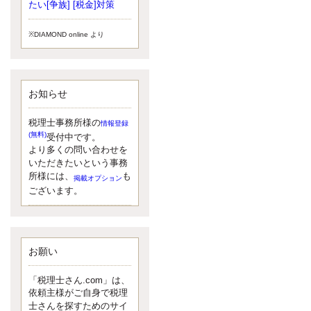
小されたため、お亡くなりになった
たい[争族] [税金]対策
方のうち、相続税が課税される方の
割合が、大幅に上昇しています。
※DIAMOND online より
更新:2017年5月1日(大阪市中央区)
---------------------
湘南BUN税理士事務所
湘南のぽっちゃり女性税理士
お知らせ
松村文子と湘南ＢＵ
また最近、税理士試験のご相談を受
けることおおくなりました。受験申
税理士事務所様の
情報登録
し込み受け付け開始になるからです
(無料)
受付中です。
ね。勉強したが、中途半端なので、
より多くの問い合わせを
受験が無駄に思っている人もいるよ
いただきたいという事務
うです。まず、私ならダメと思う前
所様には、
も
掲載オプション
に、全力で勝負してみたいです！
ございます。
更新:2017年5月1日(神奈川県藤沢市)
---------------------
京都のやわらか女性税理士
イクメン税理士による税金ブ
ログです。
お願い
なくて七クセ 目は口ほどにモノを言
う 色んなことわざがありますが、無
「税理士さん.com」は、
意識に出ている身体のサイン。 心理
依頼主様がご自身で税理
学では、ちゃんと意味があるようで
士さんを探すためのサイ