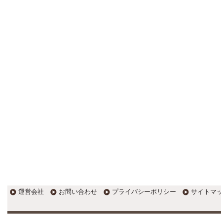
更新:2017年1月5日(京都市三条釜座)
---------------------
岩永税理士事務所
27歳で開業した福岡・北九州
の若手税理士ブログ
H28年版E-tax公開！“ふるさと納
税””源泉徴収票”入力画面の出来がいま
ひとつ。 / 損金算入可能な役員賞与
「事前確定届出給与」のデメリット~
社会保険料の負担！ / 損金算入可能な
役員賞与「事前確定届出給与」のメ
リット~実は利益調整可能！？
更新:2017年1月5日(福岡県遠賀郡)
---------------------
石田修朗税理士事務所
税務会計の時事ネタや税理士
試験関連ネタ
＜早起きのススメ＞不安を抱えた
ら、夜明け前に起きよう。 / ＜税理士
試験＞経験済科目の戦い方 / カレー探
訪 ?RASAHALA? / ＜税理士試験＞
運営会社
お問い合わせ
プライバシーポリシー
サイトマ
小さな勝利を積み重ねよう / 『カレー
探訪』2016の振り返り / 2017年に向
けて2016年に取り組む