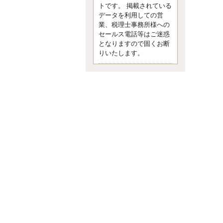
す。 疑問に思ったら考える 先日知り
トです。 掲載されている
合った方、初対面では何
データを利用しての営
更新:2017年5月1日(京都市下京区)
業、税理士事務所様への
---------------------
セールス電話等はご迷惑
内田敦税理士事務所
となりますので固くお断
イクメン税理士による税金ブ
りいたします。
ログです。
個人事業主の確定申告の準備は帳簿
の作成から。集計した帳簿は必ず保
管しておく！ / 税務調査で一番大切な
こと。税務署の言いなりにはならな
いが協力は不可欠！ / 今まで無申告な
ら今からでも申告しよう！
更新:2017年1月5日(埼玉県越谷市)
---------------------
佐竹正浩税理士事務所
キャッシュフローコーチ・税
理士佐竹正浩のブログです。
EXPOCITY（エキスポシティ）で感
じたこと。過去を振り返る大切さ。 /
思い込み要注意！Parallels Desktopで
USB版Windows10が入らない。 / 一
歩を踏み出すことと踏み出した後が
大事。手帳も脱完璧主義で。