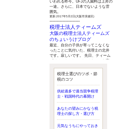
いわれる昨今。UFJの入園料は上昇の
一途。さらに、日本でないような雰
囲気。
更新:2017年5月2日(大阪市浪速区)
---------------------
税理士法人ティームズ
大阪の税理士法人ティームズ
のちょいうけブログ
最近、自分の子供が寄ってこなくな
ったことに気付いた、税理士の北井
です。寂しいです。 先日、ティーム
ズイベントとしてバーベキューを実
施したので、ブログにアップしよう
と思いましたが、そこはセンスある
税理士選びのツボ・節
後のブロガーに任せようと思いま
税のコツ
す。
更新:2017年5月1日(大阪市北区)
---------------------
供給過多で過当競争税理
サクセス会計事務所
士・戦国時代の幕開け
サクセス税理士のお役立ちブ
あなたの望みにかなう税
ログ
理士の探し方・選び方
平成２７年１月１日以降開始の相続
より、相続税の基礎控除額（相続税
が課税されない遺産の上限額）が縮
元気なうちにやっておき