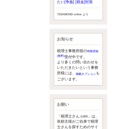
小されたため、お亡くなりになった
たい[争族] [税金]対策
方のうち、相続税が課税される方の
割合が、大幅に上昇しています。
※DIAMOND online より
更新:2017年5月1日(大阪市中央区)
---------------------
湘南BUN税理士事務所
湘南のぽっちゃり女性税理士
お知らせ
松村文子と湘南ＢＵ
また最近、税理士試験のご相談を受
けることおおくなりました。受験申
税理士事務所様の
情報登録
し込み受け付け開始になるからです
(無料)
受付中です。
ね。勉強したが、中途半端なので、
より多くの問い合わせを
受験が無駄に思っている人もいるよ
いただきたいという事務
うです。まず、私ならダメと思う前
所様には、
も
掲載オプション
に、全力で勝負してみたいです！
ございます。
更新:2017年5月1日(神奈川県藤沢市)
---------------------
京都のやわらか女性税理士
イクメン税理士による税金ブ
ログです。
お願い
なくて七クセ 目は口ほどにモノを言
う 色んなことわざがありますが、無
「税理士さん.com」は、
意識に出ている身体のサイン。 心理
依頼主様がご自身で税理
学では、ちゃんと意味があるようで
士さんを探すためのサイ