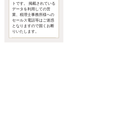
す。 疑問に思ったら考える 先日知り
トです。 掲載されている
合った方、初対面では何
データを利用しての営
更新:2017年5月1日(京都市下京区)
業、税理士事務所様への
---------------------
セールス電話等はご迷惑
内田敦税理士事務所
となりますので固くお断
イクメン税理士による税金ブ
りいたします。
ログです。
個人事業主の確定申告の準備は帳簿
の作成から。集計した帳簿は必ず保
管しておく！ / 税務調査で一番大切な
こと。税務署の言いなりにはならな
いが協力は不可欠！ / 今まで無申告な
ら今からでも申告しよう！
更新:2017年1月5日(埼玉県越谷市)
---------------------
佐竹正浩税理士事務所
キャッシュフローコーチ・税
理士佐竹正浩のブログです。
EXPOCITY（エキスポシティ）で感
じたこと。過去を振り返る大切さ。 /
思い込み要注意！Parallels Desktopで
USB版Windows10が入らない。 / 一
歩を踏み出すことと踏み出した後が
大事。手帳も脱完璧主義で。