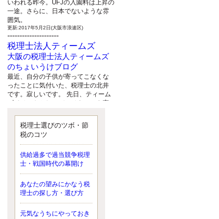
いわれる昨今。UFJの入園料は上昇の
一途。さらに、日本でないような雰
囲気。
更新:2017年5月2日(大阪市浪速区)
---------------------
税理士法人ティームズ
大阪の税理士法人ティームズ
のちょいうけブログ
最近、自分の子供が寄ってこなくな
ったことに気付いた、税理士の北井
です。寂しいです。 先日、ティーム
ズイベントとしてバーベキューを実
施したので、ブログにアップしよう
と思いましたが、そこはセンスある
税理士選びのツボ・節
後のブロガーに任せようと思いま
税のコツ
す。
更新:2017年5月1日(大阪市北区)
---------------------
供給過多で過当競争税理
サクセス会計事務所
士・戦国時代の幕開け
サクセス税理士のお役立ちブ
あなたの望みにかなう税
ログ
理士の探し方・選び方
平成２７年１月１日以降開始の相続
より、相続税の基礎控除額（相続税
が課税されない遺産の上限額）が縮
元気なうちにやっておき