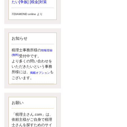
小されたため、お亡くなりになった
たい[争族] [税金]対策
方のうち、相続税が課税される方の
割合が、大幅に上昇しています。
※DIAMOND online より
更新:2017年5月1日(大阪市中央区)
---------------------
湘南BUN税理士事務所
湘南のぽっちゃり女性税理士
お知らせ
松村文子と湘南ＢＵ
また最近、税理士試験のご相談を受
けることおおくなりました。受験申
税理士事務所様の
情報登録
し込み受け付け開始になるからです
(無料)
受付中です。
ね。勉強したが、中途半端なので、
より多くの問い合わせを
受験が無駄に思っている人もいるよ
いただきたいという事務
うです。まず、私ならダメと思う前
所様には、
も
掲載オプション
に、全力で勝負してみたいです！
ございます。
更新:2017年5月1日(神奈川県藤沢市)
---------------------
京都のやわらか女性税理士
イクメン税理士による税金ブ
ログです。
お願い
なくて七クセ 目は口ほどにモノを言
う 色んなことわざがありますが、無
「税理士さん.com」は、
意識に出ている身体のサイン。 心理
依頼主様がご自身で税理
学では、ちゃんと意味があるようで
士さんを探すためのサイ