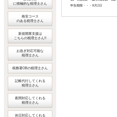
に積極的な税理士さん
事業税・法人住民税＞（半期
申告期限・・・9月2日
分）
格安コース
のある税理士さん
新規開業支援は
こちらの税理士さん!!
お急ぎ対応可能な
税理士さん
税務署OBの税理士さん
記帳代行してくれる
税理士さん
夜間対応してくれる
税理士さん
休日対応してくれる