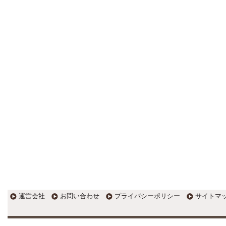
更新:2017年1月5日(京都市三条釜座)
---------------------
岩永税理士事務所
27歳で開業した福岡・北九州
の若手税理士ブログ
H28年版E-tax公開！“ふるさと納
税””源泉徴収票”入力画面の出来がいま
ひとつ。 / 損金算入可能な役員賞与
「事前確定届出給与」のデメリット~
社会保険料の負担！ / 損金算入可能な
役員賞与「事前確定届出給与」のメ
リット~実は利益調整可能！？
更新:2017年1月5日(福岡県遠賀郡)
---------------------
石田修朗税理士事務所
税務会計の時事ネタや税理士
試験関連ネタ
＜早起きのススメ＞不安を抱えた
ら、夜明け前に起きよう。 / ＜税理士
試験＞経験済科目の戦い方 / カレー探
訪 ?RASAHALA? / ＜税理士試験＞
運営会社
お問い合わせ
プライバシーポリシー
サイトマ
小さな勝利を積み重ねよう / 『カレー
探訪』2016の振り返り / 2017年に向
けて2016年に取り組む