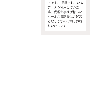
す。 疑問に思ったら考える 先日知り
トです。 掲載されている
合った方、初対面では何
データを利用しての営
更新:2017年5月1日(京都市下京区)
業、税理士事務所様への
---------------------
セールス電話等はご迷惑
内田敦税理士事務所
となりますので固くお断
イクメン税理士による税金ブ
りいたします。
ログです。
個人事業主の確定申告の準備は帳簿
の作成から。集計した帳簿は必ず保
管しておく！ / 税務調査で一番大切な
こと。税務署の言いなりにはならな
いが協力は不可欠！ / 今まで無申告な
ら今からでも申告しよう！
更新:2017年1月5日(埼玉県越谷市)
---------------------
佐竹正浩税理士事務所
キャッシュフローコーチ・税
理士佐竹正浩のブログです。
EXPOCITY（エキスポシティ）で感
じたこと。過去を振り返る大切さ。 /
思い込み要注意！Parallels Desktopで
USB版Windows10が入らない。 / 一
歩を踏み出すことと踏み出した後が
大事。手帳も脱完璧主義で。