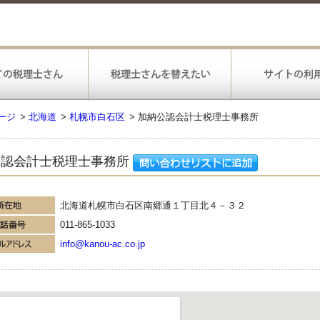
ージ
>
北海道
>
札幌市白石区
>
加納公認会計士税理士事務所
公認会計士税理士事務所
北海道札幌市白石区南郷通１丁目北４－３２
011-865-1033
info@kanou-ac.co.jp