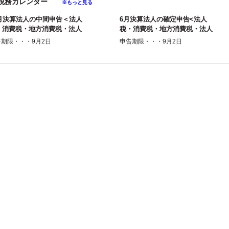
月の税務カレンダー
※もっと見る
2月決算法人の中間申告＜法人
6月決算法人の確定申告<法人
・消費税・地方消費税・法人
税・消費税・地方消費税・法人
業税・法人住民税＞（半期
事業税・（法人事業所税）・法
告期限・・・9月2日
申告期限・・・9月2日
）
人住民税