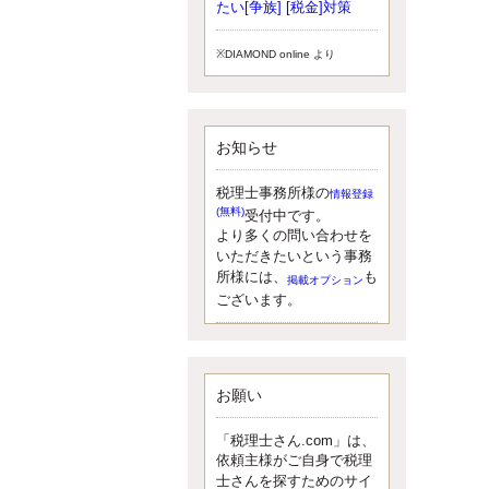
小されたため、お亡くなりになった
たい[争族] [税金]対策
方のうち、相続税が課税される方の
割合が、大幅に上昇しています。
※DIAMOND online より
更新:2017年5月1日(大阪市中央区)
---------------------
湘南BUN税理士事務所
湘南のぽっちゃり女性税理士
お知らせ
松村文子と湘南ＢＵ
また最近、税理士試験のご相談を受
けることおおくなりました。受験申
税理士事務所様の
情報登録
し込み受け付け開始になるからです
(無料)
受付中です。
ね。勉強したが、中途半端なので、
より多くの問い合わせを
受験が無駄に思っている人もいるよ
いただきたいという事務
うです。まず、私ならダメと思う前
所様には、
も
掲載オプション
に、全力で勝負してみたいです！
ございます。
更新:2017年5月1日(神奈川県藤沢市)
---------------------
京都のやわらか女性税理士
イクメン税理士による税金ブ
ログです。
お願い
なくて七クセ 目は口ほどにモノを言
う 色んなことわざがありますが、無
「税理士さん.com」は、
意識に出ている身体のサイン。 心理
依頼主様がご自身で税理
学では、ちゃんと意味があるようで
士さんを探すためのサイ