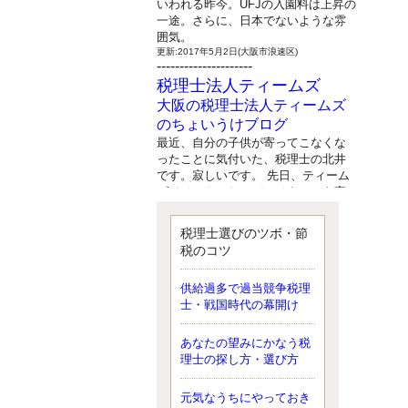
いわれる昨今。UFJの入園料は上昇の
一途。さらに、日本でないような雰
囲気。
更新:2017年5月2日(大阪市浪速区)
---------------------
税理士法人ティームズ
大阪の税理士法人ティームズ
のちょいうけブログ
最近、自分の子供が寄ってこなくな
ったことに気付いた、税理士の北井
です。寂しいです。 先日、ティーム
ズイベントとしてバーベキューを実
施したので、ブログにアップしよう
と思いましたが、そこはセンスある
税理士選びのツボ・節
後のブロガーに任せようと思いま
税のコツ
す。
更新:2017年5月1日(大阪市北区)
---------------------
供給過多で過当競争税理
サクセス会計事務所
士・戦国時代の幕開け
サクセス税理士のお役立ちブ
あなたの望みにかなう税
ログ
理士の探し方・選び方
平成２７年１月１日以降開始の相続
より、相続税の基礎控除額（相続税
が課税されない遺産の上限額）が縮
元気なうちにやっておき