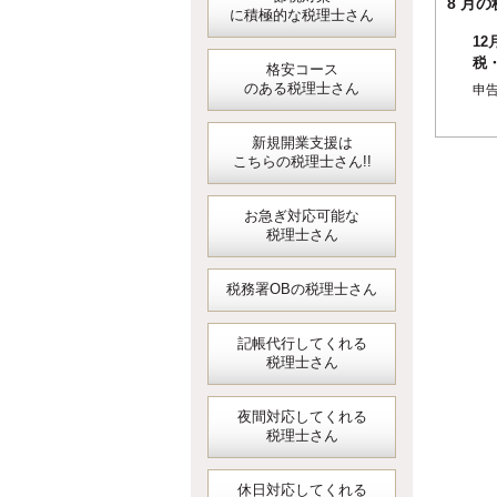
8 
に積極的な税理士さん
1
税
格安コース
事
のある税理士さん
申
分
新規開業支援は
こちらの税理士さん!!
お急ぎ対応可能な
税理士さん
税務署OBの税理士さん
記帳代行してくれる
税理士さん
夜間対応してくれる
税理士さん
休日対応してくれる