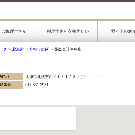
ージ
>
北海道
>
札幌市西区
>
桑島会計事務所
北海道札幌市西区山の手２条１丁目１－１１
011-631-2931