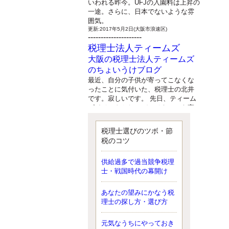
いわれる昨今。UFJの入園料は上昇の
一途。さらに、日本でないような雰
囲気。
更新:2017年5月2日(大阪市浪速区)
---------------------
税理士法人ティームズ
大阪の税理士法人ティームズ
のちょいうけブログ
最近、自分の子供が寄ってこなくな
ったことに気付いた、税理士の北井
です。寂しいです。 先日、ティーム
ズイベントとしてバーベキューを実
施したので、ブログにアップしよう
と思いましたが、そこはセンスある
税理士選びのツボ・節
後のブロガーに任せようと思いま
税のコツ
す。
更新:2017年5月1日(大阪市北区)
---------------------
供給過多で過当競争税理
サクセス会計事務所
士・戦国時代の幕開け
サクセス税理士のお役立ちブ
あなたの望みにかなう税
ログ
理士の探し方・選び方
平成２７年１月１日以降開始の相続
より、相続税の基礎控除額（相続税
が課税されない遺産の上限額）が縮
元気なうちにやっておき