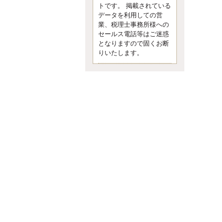
す。 疑問に思ったら考える 先日知り
トです。 掲載されている
合った方、初対面では何
データを利用しての営
更新:2017年5月1日(京都市下京区)
業、税理士事務所様への
---------------------
セールス電話等はご迷惑
内田敦税理士事務所
となりますので固くお断
イクメン税理士による税金ブ
りいたします。
ログです。
個人事業主の確定申告の準備は帳簿
の作成から。集計した帳簿は必ず保
管しておく！ / 税務調査で一番大切な
こと。税務署の言いなりにはならな
いが協力は不可欠！ / 今まで無申告な
ら今からでも申告しよう！
更新:2017年1月5日(埼玉県越谷市)
---------------------
佐竹正浩税理士事務所
キャッシュフローコーチ・税
理士佐竹正浩のブログです。
EXPOCITY（エキスポシティ）で感
じたこと。過去を振り返る大切さ。 /
思い込み要注意！Parallels Desktopで
USB版Windows10が入らない。 / 一
歩を踏み出すことと踏み出した後が
大事。手帳も脱完璧主義で。