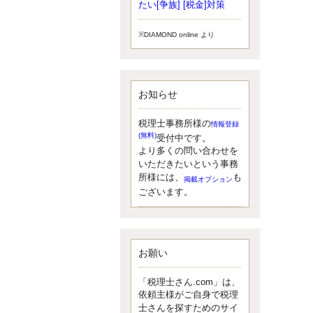
小されたため、お亡くなりになった
たい[争族] [税金]対策
方のうち、相続税が課税される方の
割合が、大幅に上昇しています。
※DIAMOND online より
更新:2017年5月1日(大阪市中央区)
---------------------
湘南BUN税理士事務所
湘南のぽっちゃり女性税理士
お知らせ
松村文子と湘南ＢＵ
また最近、税理士試験のご相談を受
けることおおくなりました。受験申
税理士事務所様の
情報登録
し込み受け付け開始になるからです
(無料)
受付中です。
ね。勉強したが、中途半端なので、
より多くの問い合わせを
受験が無駄に思っている人もいるよ
いただきたいという事務
うです。まず、私ならダメと思う前
所様には、
も
掲載オプション
に、全力で勝負してみたいです！
ございます。
更新:2017年5月1日(神奈川県藤沢市)
---------------------
京都のやわらか女性税理士
イクメン税理士による税金ブ
ログです。
お願い
なくて七クセ 目は口ほどにモノを言
う 色んなことわざがありますが、無
「税理士さん.com」は、
意識に出ている身体のサイン。 心理
依頼主様がご自身で税理
学では、ちゃんと意味があるようで
士さんを探すためのサイ