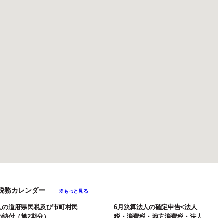
月の税務カレンダー
※もっと見る
人の道府県民税及び市町村民
6月決算法人の確定申告<法人
の納付（第2期分）
税・消費税・地方消費税・法人