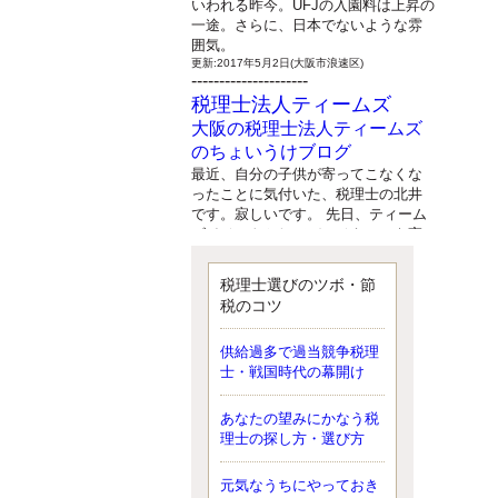
いわれる昨今。UFJの入園料は上昇の
一途。さらに、日本でないような雰
囲気。
更新:2017年5月2日(大阪市浪速区)
---------------------
税理士法人ティームズ
大阪の税理士法人ティームズ
のちょいうけブログ
最近、自分の子供が寄ってこなくな
ったことに気付いた、税理士の北井
です。寂しいです。 先日、ティーム
ズイベントとしてバーベキューを実
施したので、ブログにアップしよう
と思いましたが、そこはセンスある
税理士選びのツボ・節
後のブロガーに任せようと思いま
税のコツ
す。
更新:2017年5月1日(大阪市北区)
---------------------
供給過多で過当競争税理
サクセス会計事務所
士・戦国時代の幕開け
サクセス税理士のお役立ちブ
あなたの望みにかなう税
ログ
理士の探し方・選び方
平成２７年１月１日以降開始の相続
より、相続税の基礎控除額（相続税
が課税されない遺産の上限額）が縮
元気なうちにやっておき