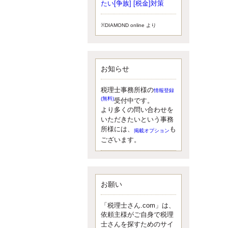
小されたため、お亡くなりになった
たい[争族] [税金]対策
方のうち、相続税が課税される方の
割合が、大幅に上昇しています。
※DIAMOND online より
更新:2017年5月1日(大阪市中央区)
---------------------
湘南BUN税理士事務所
湘南のぽっちゃり女性税理士
お知らせ
松村文子と湘南ＢＵ
また最近、税理士試験のご相談を受
けることおおくなりました。受験申
税理士事務所様の
情報登録
し込み受け付け開始になるからです
(無料)
受付中です。
ね。勉強したが、中途半端なので、
より多くの問い合わせを
受験が無駄に思っている人もいるよ
いただきたいという事務
うです。まず、私ならダメと思う前
所様には、
も
掲載オプション
に、全力で勝負してみたいです！
ございます。
更新:2017年5月1日(神奈川県藤沢市)
---------------------
京都のやわらか女性税理士
イクメン税理士による税金ブ
ログです。
お願い
なくて七クセ 目は口ほどにモノを言
う 色んなことわざがありますが、無
「税理士さん.com」は、
意識に出ている身体のサイン。 心理
依頼主様がご自身で税理
学では、ちゃんと意味があるようで
士さんを探すためのサイ