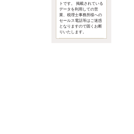
す。 疑問に思ったら考える 先日知り
トです。 掲載されている
合った方、初対面では何
データを利用しての営
更新:2017年5月1日(京都市下京区)
業、税理士事務所様への
---------------------
セールス電話等はご迷惑
内田敦税理士事務所
となりますので固くお断
イクメン税理士による税金ブ
りいたします。
ログです。
個人事業主の確定申告の準備は帳簿
の作成から。集計した帳簿は必ず保
管しておく！ / 税務調査で一番大切な
こと。税務署の言いなりにはならな
いが協力は不可欠！ / 今まで無申告な
ら今からでも申告しよう！
更新:2017年1月5日(埼玉県越谷市)
---------------------
佐竹正浩税理士事務所
キャッシュフローコーチ・税
理士佐竹正浩のブログです。
EXPOCITY（エキスポシティ）で感
じたこと。過去を振り返る大切さ。 /
思い込み要注意！Parallels Desktopで
USB版Windows10が入らない。 / 一
歩を踏み出すことと踏み出した後が
大事。手帳も脱完璧主義で。