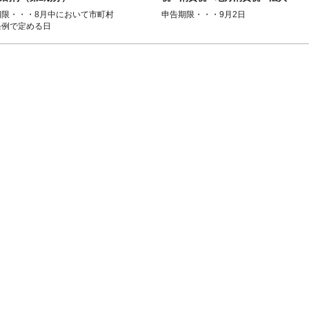
事業税・（法人事業所税）・法
期限・・・8月中において市町村
申告期限・・・9月2日
人住民税
条例で定める日