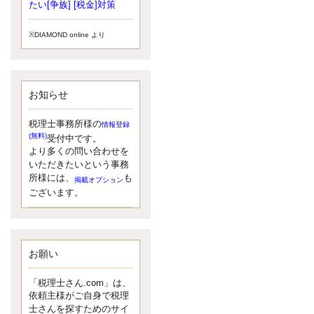
小されたため、お亡くなりになった
たい[争族] [税金]対策
方のうち、相続税が課税される方の
割合が、大幅に上昇しています。
※DIAMOND online より
更新:2017年5月1日(大阪市中央区)
---------------------
湘南BUN税理士事務所
湘南のぽっちゃり女性税理士
お知らせ
松村文子と湘南ＢＵ
また最近、税理士試験のご相談を受
けることおおくなりました。受験申
税理士事務所様の
情報登録
し込み受け付け開始になるからです
(無料)
受付中です。
ね。勉強したが、中途半端なので、
より多くの問い合わせを
受験が無駄に思っている人もいるよ
いただきたいという事務
うです。まず、私ならダメと思う前
所様には、
も
掲載オプション
に、全力で勝負してみたいです！
ございます。
更新:2017年5月1日(神奈川県藤沢市)
---------------------
京都のやわらか女性税理士
イクメン税理士による税金ブ
ログです。
お願い
なくて七クセ 目は口ほどにモノを言
う 色んなことわざがありますが、無
「税理士さん.com」は、
意識に出ている身体のサイン。 心理
依頼主様がご自身で税理
学では、ちゃんと意味があるようで
士さんを探すためのサイ