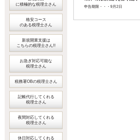
に積極的な税理士さん
個人事業者の1月ごとの中間申
申告期限・・・9月2日
（4月...
格安コース
のある税理士さん
新規開業支援は
こちらの税理士さん!!
お急ぎ対応可能な
税理士さん
税務署OBの税理士さん
記帳代行してくれる
税理士さん
夜間対応してくれる
税理士さん
休日対応してくれる