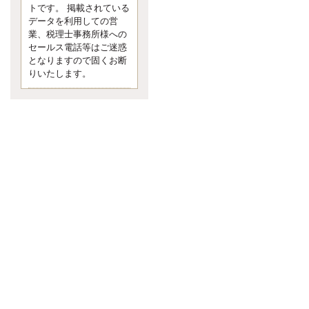
す。 疑問に思ったら考える 先日知り
トです。 掲載されている
合った方、初対面では何
データを利用しての営
更新:2017年5月1日(京都市下京区)
業、税理士事務所様への
---------------------
セールス電話等はご迷惑
内田敦税理士事務所
となりますので固くお断
イクメン税理士による税金ブ
りいたします。
ログです。
個人事業主の確定申告の準備は帳簿
の作成から。集計した帳簿は必ず保
管しておく！ / 税務調査で一番大切な
こと。税務署の言いなりにはならな
いが協力は不可欠！ / 今まで無申告な
ら今からでも申告しよう！
更新:2017年1月5日(埼玉県越谷市)
---------------------
佐竹正浩税理士事務所
キャッシュフローコーチ・税
理士佐竹正浩のブログです。
EXPOCITY（エキスポシティ）で感
じたこと。過去を振り返る大切さ。 /
思い込み要注意！Parallels Desktopで
USB版Windows10が入らない。 / 一
歩を踏み出すことと踏み出した後が
大事。手帳も脱完璧主義で。