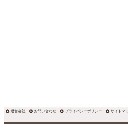
更新:2017年1月5日(京都市三条釜座)
---------------------
岩永税理士事務所
27歳で開業した福岡・北九州
の若手税理士ブログ
H28年版E-tax公開！“ふるさと納
税””源泉徴収票”入力画面の出来がいま
ひとつ。 / 損金算入可能な役員賞与
「事前確定届出給与」のデメリット~
社会保険料の負担！ / 損金算入可能な
役員賞与「事前確定届出給与」のメ
リット~実は利益調整可能！？
更新:2017年1月5日(福岡県遠賀郡)
---------------------
石田修朗税理士事務所
税務会計の時事ネタや税理士
試験関連ネタ
＜早起きのススメ＞不安を抱えた
ら、夜明け前に起きよう。 / ＜税理士
試験＞経験済科目の戦い方 / カレー探
訪 ?RASAHALA? / ＜税理士試験＞
運営会社
お問い合わせ
プライバシーポリシー
サイトマ
小さな勝利を積み重ねよう / 『カレー
探訪』2016の振り返り / 2017年に向
けて2016年に取り組む