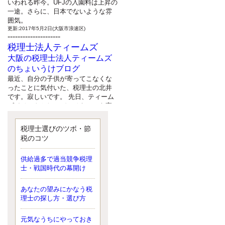
いわれる昨今。UFJの入園料は上昇の
一途。さらに、日本でないような雰
囲気。
更新:2017年5月2日(大阪市浪速区)
---------------------
税理士法人ティームズ
大阪の税理士法人ティームズ
のちょいうけブログ
最近、自分の子供が寄ってこなくな
ったことに気付いた、税理士の北井
です。寂しいです。 先日、ティーム
ズイベントとしてバーベキューを実
施したので、ブログにアップしよう
と思いましたが、そこはセンスある
税理士選びのツボ・節
後のブロガーに任せようと思いま
税のコツ
す。
更新:2017年5月1日(大阪市北区)
---------------------
供給過多で過当競争税理
サクセス会計事務所
士・戦国時代の幕開け
サクセス税理士のお役立ちブ
あなたの望みにかなう税
ログ
理士の探し方・選び方
平成２７年１月１日以降開始の相続
より、相続税の基礎控除額（相続税
が課税されない遺産の上限額）が縮
元気なうちにやっておき