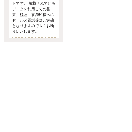
す。 疑問に思ったら考える 先日知り
トです。 掲載されている
合った方、初対面では何
データを利用しての営
更新:2017年5月1日(京都市下京区)
業、税理士事務所様への
---------------------
セールス電話等はご迷惑
内田敦税理士事務所
となりますので固くお断
イクメン税理士による税金ブ
りいたします。
ログです。
個人事業主の確定申告の準備は帳簿
の作成から。集計した帳簿は必ず保
管しておく！ / 税務調査で一番大切な
こと。税務署の言いなりにはならな
いが協力は不可欠！ / 今まで無申告な
ら今からでも申告しよう！
更新:2017年1月5日(埼玉県越谷市)
---------------------
佐竹正浩税理士事務所
キャッシュフローコーチ・税
理士佐竹正浩のブログです。
EXPOCITY（エキスポシティ）で感
じたこと。過去を振り返る大切さ。 /
思い込み要注意！Parallels Desktopで
USB版Windows10が入らない。 / 一
歩を踏み出すことと踏み出した後が
大事。手帳も脱完璧主義で。