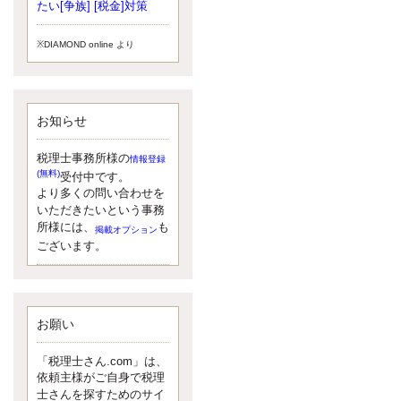
小されたため、お亡くなりになった
たい[争族] [税金]対策
方のうち、相続税が課税される方の
割合が、大幅に上昇しています。
※DIAMOND online より
更新:2017年5月1日(大阪市中央区)
---------------------
湘南BUN税理士事務所
湘南のぽっちゃり女性税理士
お知らせ
松村文子と湘南ＢＵ
また最近、税理士試験のご相談を受
けることおおくなりました。受験申
税理士事務所様の
情報登録
し込み受け付け開始になるからです
(無料)
受付中です。
ね。勉強したが、中途半端なので、
より多くの問い合わせを
受験が無駄に思っている人もいるよ
いただきたいという事務
うです。まず、私ならダメと思う前
所様には、
も
掲載オプション
に、全力で勝負してみたいです！
ございます。
更新:2017年5月1日(神奈川県藤沢市)
---------------------
京都のやわらか女性税理士
イクメン税理士による税金ブ
ログです。
お願い
なくて七クセ 目は口ほどにモノを言
う 色んなことわざがありますが、無
「税理士さん.com」は、
意識に出ている身体のサイン。 心理
依頼主様がご自身で税理
学では、ちゃんと意味があるようで
士さんを探すためのサイ