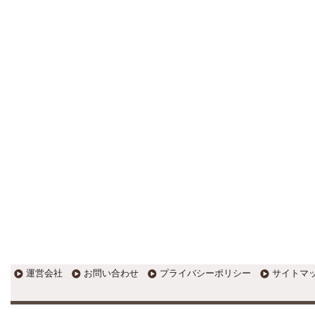
更新:2017年1月5日(京都市三条釜座)
---------------------
岩永税理士事務所
27歳で開業した福岡・北九州
の若手税理士ブログ
H28年版E-tax公開！“ふるさと納
税””源泉徴収票”入力画面の出来がいま
ひとつ。 / 損金算入可能な役員賞与
「事前確定届出給与」のデメリット~
社会保険料の負担！ / 損金算入可能な
役員賞与「事前確定届出給与」のメ
リット~実は利益調整可能！？
更新:2017年1月5日(福岡県遠賀郡)
---------------------
石田修朗税理士事務所
税務会計の時事ネタや税理士
試験関連ネタ
＜早起きのススメ＞不安を抱えた
ら、夜明け前に起きよう。 / ＜税理士
試験＞経験済科目の戦い方 / カレー探
訪 ?RASAHALA? / ＜税理士試験＞
運営会社
お問い合わせ
プライバシーポリシー
サイトマ
小さな勝利を積み重ねよう / 『カレー
探訪』2016の振り返り / 2017年に向
けて2016年に取り組む