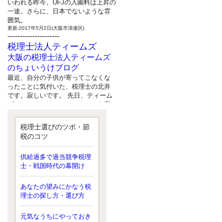
いわれる昨今。UFJの入園料は上昇の
一途。さらに、日本でないような雰
囲気。
更新:2017年5月2日(大阪市浪速区)
---------------------
税理士法人ティームズ
大阪の税理士法人ティームズ
のちょいうけブログ
最近、自分の子供が寄ってこなくな
ったことに気付いた、税理士の北井
です。寂しいです。 先日、ティーム
ズイベントとしてバーベキューを実
施したので、ブログにアップしよう
と思いましたが、そこはセンスある
税理士選びのツボ・節
後のブロガーに任せようと思いま
税のコツ
す。
更新:2017年5月1日(大阪市北区)
---------------------
供給過多で過当競争税理
サクセス会計事務所
士・戦国時代の幕開け
サクセス税理士のお役立ちブ
あなたの望みにかなう税
ログ
理士の探し方・選び方
平成２７年１月１日以降開始の相続
より、相続税の基礎控除額（相続税
が課税されない遺産の上限額）が縮
元気なうちにやっておき