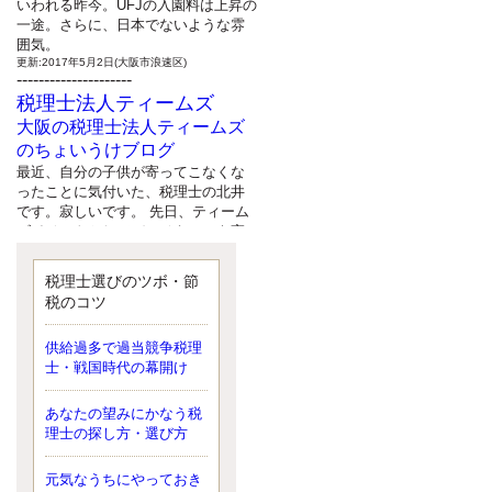
いわれる昨今。UFJの入園料は上昇の
一途。さらに、日本でないような雰
囲気。
更新:2017年5月2日(大阪市浪速区)
---------------------
税理士法人ティームズ
大阪の税理士法人ティームズ
のちょいうけブログ
最近、自分の子供が寄ってこなくな
ったことに気付いた、税理士の北井
です。寂しいです。 先日、ティーム
ズイベントとしてバーベキューを実
施したので、ブログにアップしよう
と思いましたが、そこはセンスある
税理士選びのツボ・節
後のブロガーに任せようと思いま
税のコツ
す。
更新:2017年5月1日(大阪市北区)
---------------------
供給過多で過当競争税理
サクセス会計事務所
士・戦国時代の幕開け
サクセス税理士のお役立ちブ
あなたの望みにかなう税
ログ
理士の探し方・選び方
平成２７年１月１日以降開始の相続
より、相続税の基礎控除額（相続税
が課税されない遺産の上限額）が縮
元気なうちにやっておき