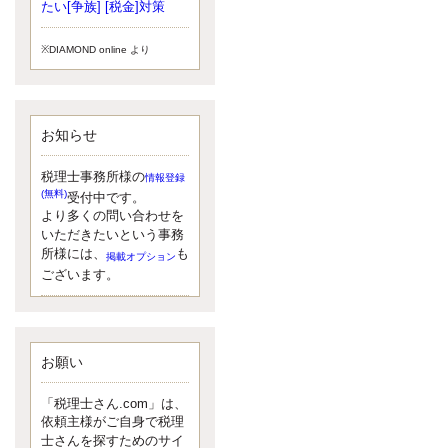
小されたため、お亡くなりになった
たい[争族] [税金]対策
方のうち、相続税が課税される方の
割合が、大幅に上昇しています。
※DIAMOND online より
更新:2017年5月1日(大阪市中央区)
---------------------
湘南BUN税理士事務所
湘南のぽっちゃり女性税理士
お知らせ
松村文子と湘南ＢＵ
また最近、税理士試験のご相談を受
けることおおくなりました。受験申
税理士事務所様の
情報登録
し込み受け付け開始になるからです
(無料)
受付中です。
ね。勉強したが、中途半端なので、
より多くの問い合わせを
受験が無駄に思っている人もいるよ
いただきたいという事務
うです。まず、私ならダメと思う前
所様には、
も
掲載オプション
に、全力で勝負してみたいです！
ございます。
更新:2017年5月1日(神奈川県藤沢市)
---------------------
京都のやわらか女性税理士
イクメン税理士による税金ブ
ログです。
お願い
なくて七クセ 目は口ほどにモノを言
う 色んなことわざがありますが、無
「税理士さん.com」は、
意識に出ている身体のサイン。 心理
依頼主様がご自身で税理
学では、ちゃんと意味があるようで
士さんを探すためのサイ