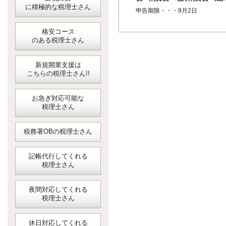
に積極的な税理士さん
事業税・法人住民税＞（半期
申告期限・・・9月2日
分）
格安コース
のある税理士さん
新規開業支援は
こちらの税理士さん!!
お急ぎ対応可能な
税理士さん
税務署OBの税理士さん
記帳代行してくれる
税理士さん
夜間対応してくれる
税理士さん
休日対応してくれる