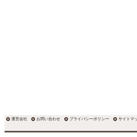
更新:2017年1月5日(京都市三条釜座)
---------------------
岩永税理士事務所
27歳で開業した福岡・北九州
の若手税理士ブログ
H28年版E-tax公開！“ふるさと納
税””源泉徴収票”入力画面の出来がいま
ひとつ。 / 損金算入可能な役員賞与
「事前確定届出給与」のデメリット~
社会保険料の負担！ / 損金算入可能な
役員賞与「事前確定届出給与」のメ
リット~実は利益調整可能！？
更新:2017年1月5日(福岡県遠賀郡)
---------------------
石田修朗税理士事務所
税務会計の時事ネタや税理士
試験関連ネタ
＜早起きのススメ＞不安を抱えた
ら、夜明け前に起きよう。 / ＜税理士
試験＞経験済科目の戦い方 / カレー探
訪 ?RASAHALA? / ＜税理士試験＞
運営会社
お問い合わせ
プライバシーポリシー
サイトマ
小さな勝利を積み重ねよう / 『カレー
探訪』2016の振り返り / 2017年に向
けて2016年に取り組む