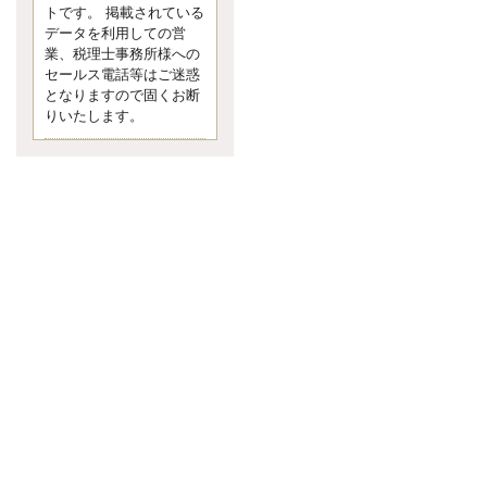
す。 疑問に思ったら考える 先日知り
トです。 掲載されている
合った方、初対面では何
データを利用しての営
更新:2017年5月1日(京都市下京区)
業、税理士事務所様への
---------------------
セールス電話等はご迷惑
内田敦税理士事務所
となりますので固くお断
イクメン税理士による税金ブ
りいたします。
ログです。
個人事業主の確定申告の準備は帳簿
の作成から。集計した帳簿は必ず保
管しておく！ / 税務調査で一番大切な
こと。税務署の言いなりにはならな
いが協力は不可欠！ / 今まで無申告な
ら今からでも申告しよう！
更新:2017年1月5日(埼玉県越谷市)
---------------------
佐竹正浩税理士事務所
キャッシュフローコーチ・税
理士佐竹正浩のブログです。
EXPOCITY（エキスポシティ）で感
じたこと。過去を振り返る大切さ。 /
思い込み要注意！Parallels Desktopで
USB版Windows10が入らない。 / 一
歩を踏み出すことと踏み出した後が
大事。手帳も脱完璧主義で。