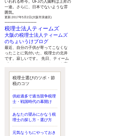
いわれる昨今。UFJの入園料は上昇の
一途。さらに、日本でないような雰
囲気。
更新:2017年5月2日(大阪市浪速区)
---------------------
税理士法人ティームズ
大阪の税理士法人ティームズ
のちょいうけブログ
最近、自分の子供が寄ってこなくな
ったことに気付いた、税理士の北井
です。寂しいです。 先日、ティーム
ズイベントとしてバーベキューを実
施したので、ブログにアップしよう
と思いましたが、そこはセンスある
税理士選びのツボ・節
後のブロガーに任せようと思いま
税のコツ
す。
更新:2017年5月1日(大阪市北区)
---------------------
供給過多で過当競争税理
サクセス会計事務所
士・戦国時代の幕開け
サクセス税理士のお役立ちブ
あなたの望みにかなう税
ログ
理士の探し方・選び方
平成２７年１月１日以降開始の相続
より、相続税の基礎控除額（相続税
が課税されない遺産の上限額）が縮
元気なうちにやっておき