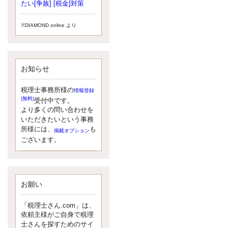
小されたため、お亡くなりになった
たい[争族] [税金]対策
方のうち、相続税が課税される方の
割合が、大幅に上昇しています。
※DIAMOND online より
更新:2017年5月1日(大阪市中央区)
---------------------
湘南BUN税理士事務所
湘南のぽっちゃり女性税理士
お知らせ
松村文子と湘南ＢＵ
また最近、税理士試験のご相談を受
けることおおくなりました。受験申
税理士事務所様の
情報登録
し込み受け付け開始になるからです
(無料)
受付中です。
ね。勉強したが、中途半端なので、
より多くの問い合わせを
受験が無駄に思っている人もいるよ
いただきたいという事務
うです。まず、私ならダメと思う前
所様には、
も
掲載オプション
に、全力で勝負してみたいです！
ございます。
更新:2017年5月1日(神奈川県藤沢市)
---------------------
京都のやわらか女性税理士
イクメン税理士による税金ブ
ログです。
お願い
なくて七クセ 目は口ほどにモノを言
う 色んなことわざがありますが、無
「税理士さん.com」は、
意識に出ている身体のサイン。 心理
依頼主様がご自身で税理
学では、ちゃんと意味があるようで
士さんを探すためのサイ