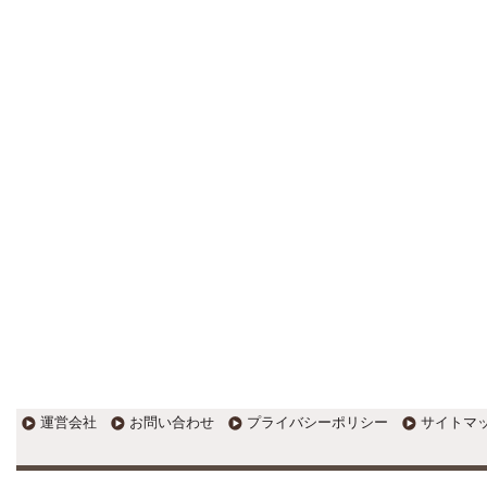
更新:2017年1月5日(京都市三条釜座)
---------------------
岩永税理士事務所
27歳で開業した福岡・北九州
の若手税理士ブログ
H28年版E-tax公開！“ふるさと納
税””源泉徴収票”入力画面の出来がいま
ひとつ。 / 損金算入可能な役員賞与
「事前確定届出給与」のデメリット~
社会保険料の負担！ / 損金算入可能な
役員賞与「事前確定届出給与」のメ
リット~実は利益調整可能！？
更新:2017年1月5日(福岡県遠賀郡)
---------------------
石田修朗税理士事務所
税務会計の時事ネタや税理士
試験関連ネタ
＜早起きのススメ＞不安を抱えた
ら、夜明け前に起きよう。 / ＜税理士
試験＞経験済科目の戦い方 / カレー探
訪 ?RASAHALA? / ＜税理士試験＞
運営会社
お問い合わせ
プライバシーポリシー
サイトマ
小さな勝利を積み重ねよう / 『カレー
探訪』2016の振り返り / 2017年に向
けて2016年に取り組む