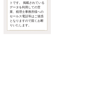
す。 疑問に思ったら考える 先日知り
トです。 掲載されている
合った方、初対面では何
データを利用しての営
更新:2017年5月1日(京都市下京区)
業、税理士事務所様への
---------------------
セールス電話等はご迷惑
内田敦税理士事務所
となりますので固くお断
イクメン税理士による税金ブ
りいたします。
ログです。
個人事業主の確定申告の準備は帳簿
の作成から。集計した帳簿は必ず保
管しておく！ / 税務調査で一番大切な
こと。税務署の言いなりにはならな
いが協力は不可欠！ / 今まで無申告な
ら今からでも申告しよう！
更新:2017年1月5日(埼玉県越谷市)
---------------------
佐竹正浩税理士事務所
キャッシュフローコーチ・税
理士佐竹正浩のブログです。
EXPOCITY（エキスポシティ）で感
じたこと。過去を振り返る大切さ。 /
思い込み要注意！Parallels Desktopで
USB版Windows10が入らない。 / 一
歩を踏み出すことと踏み出した後が
大事。手帳も脱完璧主義で。