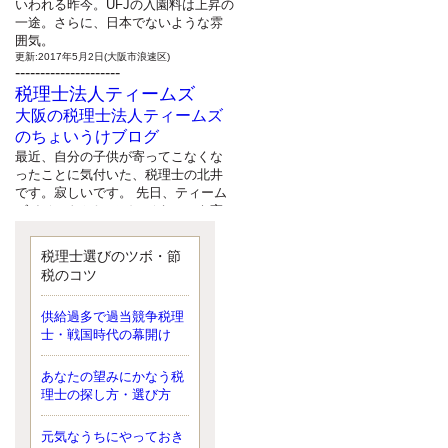
いわれる昨今。UFJの入園料は上昇の
一途。さらに、日本でないような雰
囲気。
更新:2017年5月2日(大阪市浪速区)
---------------------
税理士法人ティームズ
大阪の税理士法人ティームズ
のちょいうけブログ
最近、自分の子供が寄ってこなくな
ったことに気付いた、税理士の北井
です。寂しいです。 先日、ティーム
ズイベントとしてバーベキューを実
施したので、ブログにアップしよう
と思いましたが、そこはセンスある
税理士選びのツボ・節
後のブロガーに任せようと思いま
税のコツ
す。
更新:2017年5月1日(大阪市北区)
---------------------
供給過多で過当競争税理
サクセス会計事務所
士・戦国時代の幕開け
サクセス税理士のお役立ちブ
あなたの望みにかなう税
ログ
理士の探し方・選び方
平成２７年１月１日以降開始の相続
より、相続税の基礎控除額（相続税
が課税されない遺産の上限額）が縮
元気なうちにやっておき