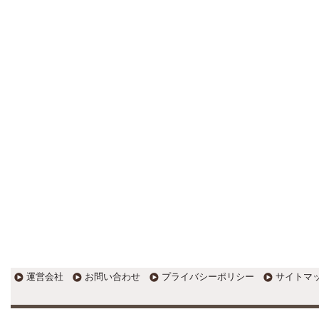
更新:2017年1月5日(京都市三条釜座)
---------------------
岩永税理士事務所
27歳で開業した福岡・北九州
の若手税理士ブログ
H28年版E-tax公開！“ふるさと納
税””源泉徴収票”入力画面の出来がいま
ひとつ。 / 損金算入可能な役員賞与
「事前確定届出給与」のデメリット~
社会保険料の負担！ / 損金算入可能な
役員賞与「事前確定届出給与」のメ
リット~実は利益調整可能！？
更新:2017年1月5日(福岡県遠賀郡)
---------------------
石田修朗税理士事務所
税務会計の時事ネタや税理士
試験関連ネタ
＜早起きのススメ＞不安を抱えた
ら、夜明け前に起きよう。 / ＜税理士
試験＞経験済科目の戦い方 / カレー探
訪 ?RASAHALA? / ＜税理士試験＞
運営会社
お問い合わせ
プライバシーポリシー
サイトマ
小さな勝利を積み重ねよう / 『カレー
探訪』2016の振り返り / 2017年に向
けて2016年に取り組む