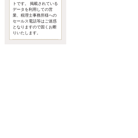
す。 疑問に思ったら考える 先日知り
トです。 掲載されている
合った方、初対面では何
データを利用しての営
更新:2017年5月1日(京都市下京区)
業、税理士事務所様への
---------------------
セールス電話等はご迷惑
内田敦税理士事務所
となりますので固くお断
イクメン税理士による税金ブ
りいたします。
ログです。
個人事業主の確定申告の準備は帳簿
の作成から。集計した帳簿は必ず保
管しておく！ / 税務調査で一番大切な
こと。税務署の言いなりにはならな
いが協力は不可欠！ / 今まで無申告な
ら今からでも申告しよう！
更新:2017年1月5日(埼玉県越谷市)
---------------------
佐竹正浩税理士事務所
キャッシュフローコーチ・税
理士佐竹正浩のブログです。
EXPOCITY（エキスポシティ）で感
じたこと。過去を振り返る大切さ。 /
思い込み要注意！Parallels Desktopで
USB版Windows10が入らない。 / 一
歩を踏み出すことと踏み出した後が
大事。手帳も脱完璧主義で。