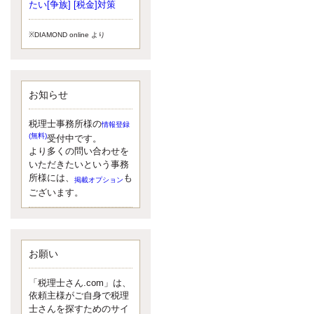
小されたため、お亡くなりになった
たい[争族] [税金]対策
方のうち、相続税が課税される方の
割合が、大幅に上昇しています。
※DIAMOND online より
更新:2017年5月1日(大阪市中央区)
---------------------
湘南BUN税理士事務所
湘南のぽっちゃり女性税理士
お知らせ
松村文子と湘南ＢＵ
また最近、税理士試験のご相談を受
けることおおくなりました。受験申
税理士事務所様の
情報登録
し込み受け付け開始になるからです
(無料)
受付中です。
ね。勉強したが、中途半端なので、
より多くの問い合わせを
受験が無駄に思っている人もいるよ
いただきたいという事務
うです。まず、私ならダメと思う前
所様には、
も
掲載オプション
に、全力で勝負してみたいです！
ございます。
更新:2017年5月1日(神奈川県藤沢市)
---------------------
京都のやわらか女性税理士
イクメン税理士による税金ブ
ログです。
お願い
なくて七クセ 目は口ほどにモノを言
う 色んなことわざがありますが、無
「税理士さん.com」は、
意識に出ている身体のサイン。 心理
依頼主様がご自身で税理
学では、ちゃんと意味があるようで
士さんを探すためのサイ