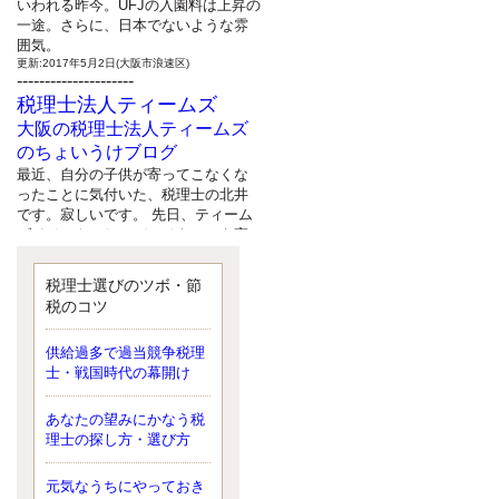
いわれる昨今。UFJの入園料は上昇の
一途。さらに、日本でないような雰
囲気。
更新:2017年5月2日(大阪市浪速区)
---------------------
税理士法人ティームズ
大阪の税理士法人ティームズ
のちょいうけブログ
最近、自分の子供が寄ってこなくな
ったことに気付いた、税理士の北井
です。寂しいです。 先日、ティーム
ズイベントとしてバーベキューを実
施したので、ブログにアップしよう
と思いましたが、そこはセンスある
税理士選びのツボ・節
後のブロガーに任せようと思いま
税のコツ
す。
更新:2017年5月1日(大阪市北区)
---------------------
供給過多で過当競争税理
サクセス会計事務所
士・戦国時代の幕開け
サクセス税理士のお役立ちブ
あなたの望みにかなう税
ログ
理士の探し方・選び方
平成２７年１月１日以降開始の相続
より、相続税の基礎控除額（相続税
が課税されない遺産の上限額）が縮
元気なうちにやっておき