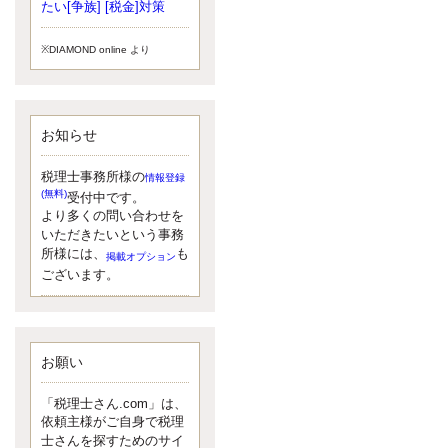
小されたため、お亡くなりになった
たい[争族] [税金]対策
方のうち、相続税が課税される方の
割合が、大幅に上昇しています。
※DIAMOND online より
更新:2017年5月1日(大阪市中央区)
---------------------
湘南BUN税理士事務所
湘南のぽっちゃり女性税理士
お知らせ
松村文子と湘南ＢＵ
また最近、税理士試験のご相談を受
けることおおくなりました。受験申
税理士事務所様の
情報登録
し込み受け付け開始になるからです
(無料)
受付中です。
ね。勉強したが、中途半端なので、
より多くの問い合わせを
受験が無駄に思っている人もいるよ
いただきたいという事務
うです。まず、私ならダメと思う前
所様には、
も
掲載オプション
に、全力で勝負してみたいです！
ございます。
更新:2017年5月1日(神奈川県藤沢市)
---------------------
京都のやわらか女性税理士
イクメン税理士による税金ブ
ログです。
お願い
なくて七クセ 目は口ほどにモノを言
う 色んなことわざがありますが、無
「税理士さん.com」は、
意識に出ている身体のサイン。 心理
依頼主様がご自身で税理
学では、ちゃんと意味があるようで
士さんを探すためのサイ