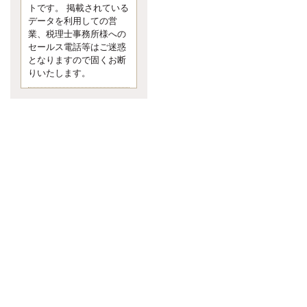
す。 疑問に思ったら考える 先日知り
トです。 掲載されている
合った方、初対面では何
データを利用しての営
更新:2017年5月1日(京都市下京区)
業、税理士事務所様への
---------------------
セールス電話等はご迷惑
内田敦税理士事務所
となりますので固くお断
イクメン税理士による税金ブ
りいたします。
ログです。
個人事業主の確定申告の準備は帳簿
の作成から。集計した帳簿は必ず保
管しておく！ / 税務調査で一番大切な
こと。税務署の言いなりにはならな
いが協力は不可欠！ / 今まで無申告な
ら今からでも申告しよう！
更新:2017年1月5日(埼玉県越谷市)
---------------------
佐竹正浩税理士事務所
キャッシュフローコーチ・税
理士佐竹正浩のブログです。
EXPOCITY（エキスポシティ）で感
じたこと。過去を振り返る大切さ。 /
思い込み要注意！Parallels Desktopで
USB版Windows10が入らない。 / 一
歩を踏み出すことと踏み出した後が
大事。手帳も脱完璧主義で。