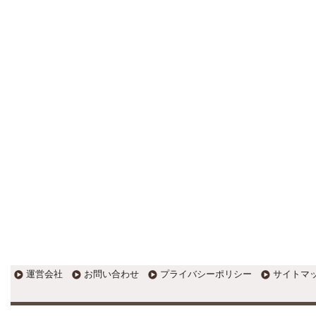
更新:2017年1月5日(京都市三条釜座)
---------------------
岩永税理士事務所
27歳で開業した福岡・北九州
の若手税理士ブログ
H28年版E-tax公開！“ふるさと納
税””源泉徴収票”入力画面の出来がいま
ひとつ。 / 損金算入可能な役員賞与
「事前確定届出給与」のデメリット~
社会保険料の負担！ / 損金算入可能な
役員賞与「事前確定届出給与」のメ
リット~実は利益調整可能！？
更新:2017年1月5日(福岡県遠賀郡)
---------------------
石田修朗税理士事務所
税務会計の時事ネタや税理士
試験関連ネタ
＜早起きのススメ＞不安を抱えた
ら、夜明け前に起きよう。 / ＜税理士
試験＞経験済科目の戦い方 / カレー探
訪 ?RASAHALA? / ＜税理士試験＞
運営会社
お問い合わせ
プライバシーポリシー
サイトマ
小さな勝利を積み重ねよう / 『カレー
探訪』2016の振り返り / 2017年に向
けて2016年に取り組む