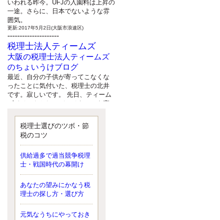
いわれる昨今。UFJの入園料は上昇の
一途。さらに、日本でないような雰
囲気。
更新:2017年5月2日(大阪市浪速区)
---------------------
税理士法人ティームズ
大阪の税理士法人ティームズ
のちょいうけブログ
最近、自分の子供が寄ってこなくな
ったことに気付いた、税理士の北井
です。寂しいです。 先日、ティーム
ズイベントとしてバーベキューを実
施したので、ブログにアップしよう
と思いましたが、そこはセンスある
税理士選びのツボ・節
後のブロガーに任せようと思いま
税のコツ
す。
更新:2017年5月1日(大阪市北区)
---------------------
供給過多で過当競争税理
サクセス会計事務所
士・戦国時代の幕開け
サクセス税理士のお役立ちブ
あなたの望みにかなう税
ログ
理士の探し方・選び方
平成２７年１月１日以降開始の相続
より、相続税の基礎控除額（相続税
が課税されない遺産の上限額）が縮
元気なうちにやっておき