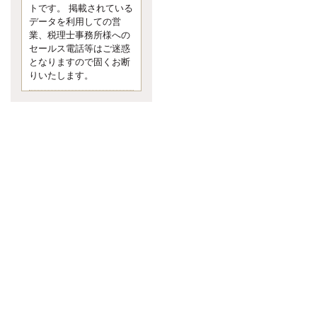
す。 疑問に思ったら考える 先日知り
トです。 掲載されている
合った方、初対面では何
データを利用しての営
更新:2017年5月1日(京都市下京区)
業、税理士事務所様への
---------------------
セールス電話等はご迷惑
内田敦税理士事務所
となりますので固くお断
イクメン税理士による税金ブ
りいたします。
ログです。
個人事業主の確定申告の準備は帳簿
の作成から。集計した帳簿は必ず保
管しておく！ / 税務調査で一番大切な
こと。税務署の言いなりにはならな
いが協力は不可欠！ / 今まで無申告な
ら今からでも申告しよう！
更新:2017年1月5日(埼玉県越谷市)
---------------------
佐竹正浩税理士事務所
キャッシュフローコーチ・税
理士佐竹正浩のブログです。
EXPOCITY（エキスポシティ）で感
じたこと。過去を振り返る大切さ。 /
思い込み要注意！Parallels Desktopで
USB版Windows10が入らない。 / 一
歩を踏み出すことと踏み出した後が
大事。手帳も脱完璧主義で。