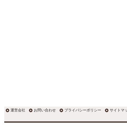
更新:2017年1月5日(京都市三条釜座)
---------------------
岩永税理士事務所
27歳で開業した福岡・北九州
の若手税理士ブログ
H28年版E-tax公開！“ふるさと納
税””源泉徴収票”入力画面の出来がいま
ひとつ。 / 損金算入可能な役員賞与
「事前確定届出給与」のデメリット~
社会保険料の負担！ / 損金算入可能な
役員賞与「事前確定届出給与」のメ
リット~実は利益調整可能！？
更新:2017年1月5日(福岡県遠賀郡)
---------------------
石田修朗税理士事務所
税務会計の時事ネタや税理士
試験関連ネタ
＜早起きのススメ＞不安を抱えた
ら、夜明け前に起きよう。 / ＜税理士
試験＞経験済科目の戦い方 / カレー探
訪 ?RASAHALA? / ＜税理士試験＞
運営会社
お問い合わせ
プライバシーポリシー
サイトマ
小さな勝利を積み重ねよう / 『カレー
探訪』2016の振り返り / 2017年に向
けて2016年に取り組む