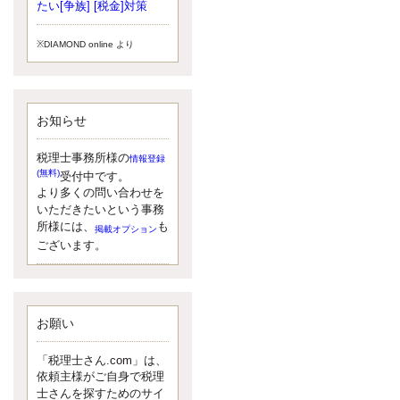
小されたため、お亡くなりになった
たい[争族] [税金]対策
方のうち、相続税が課税される方の
割合が、大幅に上昇しています。
※DIAMOND online より
更新:2017年5月1日(大阪市中央区)
---------------------
湘南BUN税理士事務所
湘南のぽっちゃり女性税理士
お知らせ
松村文子と湘南ＢＵ
また最近、税理士試験のご相談を受
けることおおくなりました。受験申
税理士事務所様の
情報登録
し込み受け付け開始になるからです
(無料)
受付中です。
ね。勉強したが、中途半端なので、
より多くの問い合わせを
受験が無駄に思っている人もいるよ
いただきたいという事務
うです。まず、私ならダメと思う前
所様には、
も
掲載オプション
に、全力で勝負してみたいです！
ございます。
更新:2017年5月1日(神奈川県藤沢市)
---------------------
京都のやわらか女性税理士
イクメン税理士による税金ブ
ログです。
お願い
なくて七クセ 目は口ほどにモノを言
う 色んなことわざがありますが、無
「税理士さん.com」は、
意識に出ている身体のサイン。 心理
依頼主様がご自身で税理
学では、ちゃんと意味があるようで
士さんを探すためのサイ