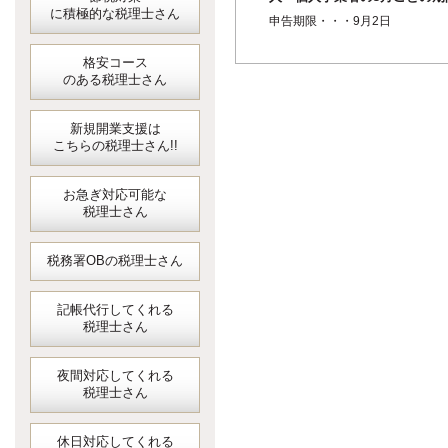
に積極的な税理士さん
短縮に係る確定申告＜消費税
申告期限・・・9月2日
地方消費税＞
格安コース
のある税理士さん
新規開業支援は
こちらの税理士さん!!
お急ぎ対応可能な
税理士さん
税務署OBの税理士さん
記帳代行してくれる
税理士さん
夜間対応してくれる
税理士さん
休日対応してくれる