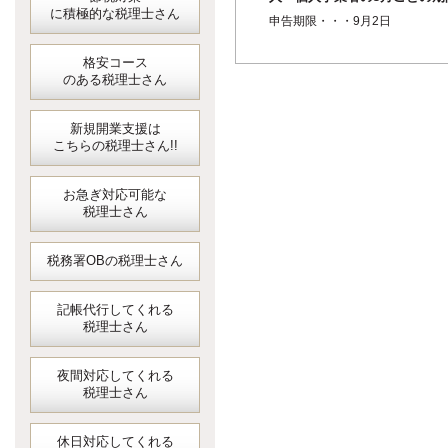
に積極的な税理士さん
短縮に係る確定申告＜消費税
申告期限・・・9月2日
地方消費税＞
格安コース
のある税理士さん
新規開業支援は
こちらの税理士さん!!
お急ぎ対応可能な
税理士さん
税務署OBの税理士さん
記帳代行してくれる
税理士さん
夜間対応してくれる
税理士さん
休日対応してくれる