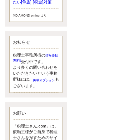
小されたため、お亡くなりになった
たい[争族] [税金]対策
方のうち、相続税が課税される方の
割合が、大幅に上昇しています。
※DIAMOND online より
更新:2017年5月1日(大阪市中央区)
---------------------
湘南BUN税理士事務所
湘南のぽっちゃり女性税理士
お知らせ
松村文子と湘南ＢＵ
また最近、税理士試験のご相談を受
けることおおくなりました。受験申
税理士事務所様の
情報登録
し込み受け付け開始になるからです
(無料)
受付中です。
ね。勉強したが、中途半端なので、
より多くの問い合わせを
受験が無駄に思っている人もいるよ
いただきたいという事務
うです。まず、私ならダメと思う前
所様には、
も
掲載オプション
に、全力で勝負してみたいです！
ございます。
更新:2017年5月1日(神奈川県藤沢市)
---------------------
京都のやわらか女性税理士
イクメン税理士による税金ブ
ログです。
お願い
なくて七クセ 目は口ほどにモノを言
う 色んなことわざがありますが、無
「税理士さん.com」は、
意識に出ている身体のサイン。 心理
依頼主様がご自身で税理
学では、ちゃんと意味があるようで
士さんを探すためのサイ