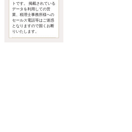
す。 疑問に思ったら考える 先日知り
トです。 掲載されている
合った方、初対面では何
データを利用しての営
更新:2017年5月1日(京都市下京区)
業、税理士事務所様への
---------------------
セールス電話等はご迷惑
内田敦税理士事務所
となりますので固くお断
イクメン税理士による税金ブ
りいたします。
ログです。
個人事業主の確定申告の準備は帳簿
の作成から。集計した帳簿は必ず保
管しておく！ / 税務調査で一番大切な
こと。税務署の言いなりにはならな
いが協力は不可欠！ / 今まで無申告な
ら今からでも申告しよう！
更新:2017年1月5日(埼玉県越谷市)
---------------------
佐竹正浩税理士事務所
キャッシュフローコーチ・税
理士佐竹正浩のブログです。
EXPOCITY（エキスポシティ）で感
じたこと。過去を振り返る大切さ。 /
思い込み要注意！Parallels Desktopで
USB版Windows10が入らない。 / 一
歩を踏み出すことと踏み出した後が
大事。手帳も脱完璧主義で。