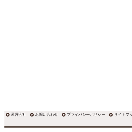
更新:2017年1月5日(京都市三条釜座)
---------------------
岩永税理士事務所
27歳で開業した福岡・北九州
の若手税理士ブログ
H28年版E-tax公開！“ふるさと納
税””源泉徴収票”入力画面の出来がいま
ひとつ。 / 損金算入可能な役員賞与
「事前確定届出給与」のデメリット~
社会保険料の負担！ / 損金算入可能な
役員賞与「事前確定届出給与」のメ
リット~実は利益調整可能！？
更新:2017年1月5日(福岡県遠賀郡)
---------------------
石田修朗税理士事務所
税務会計の時事ネタや税理士
試験関連ネタ
＜早起きのススメ＞不安を抱えた
ら、夜明け前に起きよう。 / ＜税理士
試験＞経験済科目の戦い方 / カレー探
訪 ?RASAHALA? / ＜税理士試験＞
運営会社
お問い合わせ
プライバシーポリシー
サイトマ
小さな勝利を積み重ねよう / 『カレー
探訪』2016の振り返り / 2017年に向
けて2016年に取り組む