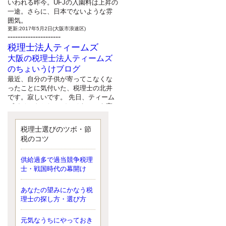
いわれる昨今。UFJの入園料は上昇の
一途。さらに、日本でないような雰
囲気。
更新:2017年5月2日(大阪市浪速区)
---------------------
税理士法人ティームズ
大阪の税理士法人ティームズ
のちょいうけブログ
最近、自分の子供が寄ってこなくな
ったことに気付いた、税理士の北井
です。寂しいです。 先日、ティーム
ズイベントとしてバーベキューを実
施したので、ブログにアップしよう
と思いましたが、そこはセンスある
税理士選びのツボ・節
後のブロガーに任せようと思いま
税のコツ
す。
更新:2017年5月1日(大阪市北区)
---------------------
供給過多で過当競争税理
サクセス会計事務所
士・戦国時代の幕開け
サクセス税理士のお役立ちブ
あなたの望みにかなう税
ログ
理士の探し方・選び方
平成２７年１月１日以降開始の相続
より、相続税の基礎控除額（相続税
が課税されない遺産の上限額）が縮
元気なうちにやっておき