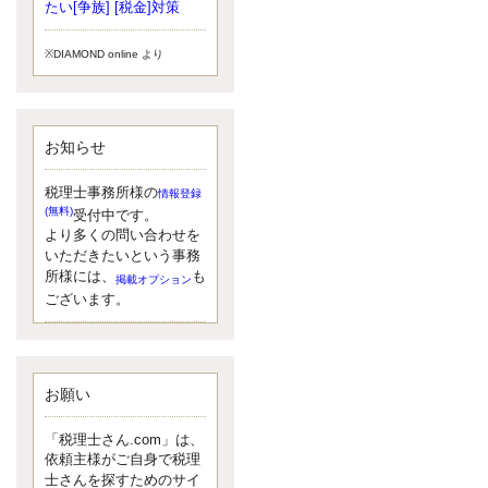
小されたため、お亡くなりになった
たい[争族] [税金]対策
方のうち、相続税が課税される方の
割合が、大幅に上昇しています。
※DIAMOND online より
更新:2017年5月1日(大阪市中央区)
---------------------
湘南BUN税理士事務所
湘南のぽっちゃり女性税理士
お知らせ
松村文子と湘南ＢＵ
また最近、税理士試験のご相談を受
けることおおくなりました。受験申
税理士事務所様の
情報登録
し込み受け付け開始になるからです
(無料)
受付中です。
ね。勉強したが、中途半端なので、
より多くの問い合わせを
受験が無駄に思っている人もいるよ
いただきたいという事務
うです。まず、私ならダメと思う前
所様には、
も
掲載オプション
に、全力で勝負してみたいです！
ございます。
更新:2017年5月1日(神奈川県藤沢市)
---------------------
京都のやわらか女性税理士
イクメン税理士による税金ブ
ログです。
お願い
なくて七クセ 目は口ほどにモノを言
う 色んなことわざがありますが、無
「税理士さん.com」は、
意識に出ている身体のサイン。 心理
依頼主様がご自身で税理
学では、ちゃんと意味があるようで
士さんを探すためのサイ