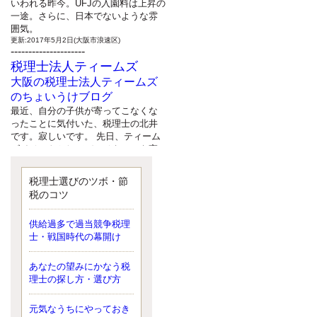
いわれる昨今。UFJの入園料は上昇の
一途。さらに、日本でないような雰
囲気。
更新:2017年5月2日(大阪市浪速区)
---------------------
税理士法人ティームズ
大阪の税理士法人ティームズ
のちょいうけブログ
最近、自分の子供が寄ってこなくな
ったことに気付いた、税理士の北井
です。寂しいです。 先日、ティーム
ズイベントとしてバーベキューを実
施したので、ブログにアップしよう
と思いましたが、そこはセンスある
税理士選びのツボ・節
後のブロガーに任せようと思いま
税のコツ
す。
更新:2017年5月1日(大阪市北区)
---------------------
供給過多で過当競争税理
サクセス会計事務所
士・戦国時代の幕開け
サクセス税理士のお役立ちブ
あなたの望みにかなう税
ログ
理士の探し方・選び方
平成２７年１月１日以降開始の相続
より、相続税の基礎控除額（相続税
が課税されない遺産の上限額）が縮
元気なうちにやっておき