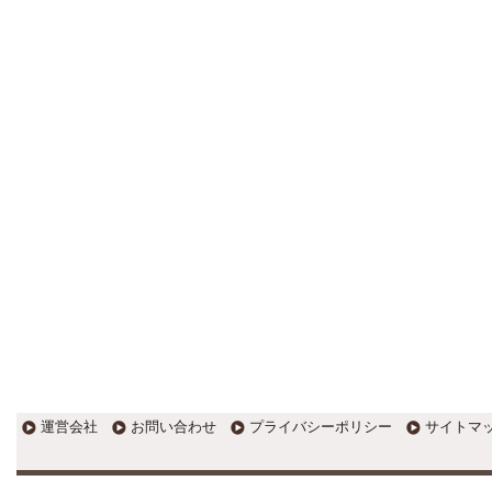
更新:2017年1月5日(京都市三条釜座)
---------------------
岩永税理士事務所
27歳で開業した福岡・北九州
の若手税理士ブログ
H28年版E-tax公開！“ふるさと納
税””源泉徴収票”入力画面の出来がいま
ひとつ。 / 損金算入可能な役員賞与
「事前確定届出給与」のデメリット~
社会保険料の負担！ / 損金算入可能な
役員賞与「事前確定届出給与」のメ
リット~実は利益調整可能！？
更新:2017年1月5日(福岡県遠賀郡)
---------------------
石田修朗税理士事務所
税務会計の時事ネタや税理士
試験関連ネタ
＜早起きのススメ＞不安を抱えた
ら、夜明け前に起きよう。 / ＜税理士
試験＞経験済科目の戦い方 / カレー探
訪 ?RASAHALA? / ＜税理士試験＞
運営会社
お問い合わせ
プライバシーポリシー
サイトマ
小さな勝利を積み重ねよう / 『カレー
探訪』2016の振り返り / 2017年に向
けて2016年に取り組む