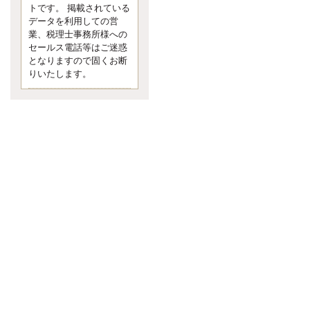
す。 疑問に思ったら考える 先日知り
トです。 掲載されている
合った方、初対面では何
データを利用しての営
更新:2017年5月1日(京都市下京区)
業、税理士事務所様への
---------------------
セールス電話等はご迷惑
内田敦税理士事務所
となりますので固くお断
イクメン税理士による税金ブ
りいたします。
ログです。
個人事業主の確定申告の準備は帳簿
の作成から。集計した帳簿は必ず保
管しておく！ / 税務調査で一番大切な
こと。税務署の言いなりにはならな
いが協力は不可欠！ / 今まで無申告な
ら今からでも申告しよう！
更新:2017年1月5日(埼玉県越谷市)
---------------------
佐竹正浩税理士事務所
キャッシュフローコーチ・税
理士佐竹正浩のブログです。
EXPOCITY（エキスポシティ）で感
じたこと。過去を振り返る大切さ。 /
思い込み要注意！Parallels Desktopで
USB版Windows10が入らない。 / 一
歩を踏み出すことと踏み出した後が
大事。手帳も脱完璧主義で。