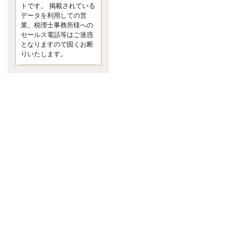
す。 疑問に思ったら考える 先日知り
トです。 掲載されている
合った方、初対面では何
データを利用しての営
更新:2017年5月1日(京都市下京区)
業、税理士事務所様への
---------------------
セールス電話等はご迷惑
内田敦税理士事務所
となりますので固くお断
イクメン税理士による税金ブ
りいたします。
ログです。
個人事業主の確定申告の準備は帳簿
の作成から。集計した帳簿は必ず保
管しておく！ / 税務調査で一番大切な
こと。税務署の言いなりにはならな
いが協力は不可欠！ / 今まで無申告な
ら今からでも申告しよう！
更新:2017年1月5日(埼玉県越谷市)
---------------------
佐竹正浩税理士事務所
キャッシュフローコーチ・税
理士佐竹正浩のブログです。
EXPOCITY（エキスポシティ）で感
じたこと。過去を振り返る大切さ。 /
思い込み要注意！Parallels Desktopで
USB版Windows10が入らない。 / 一
歩を踏み出すことと踏み出した後が
大事。手帳も脱完璧主義で。