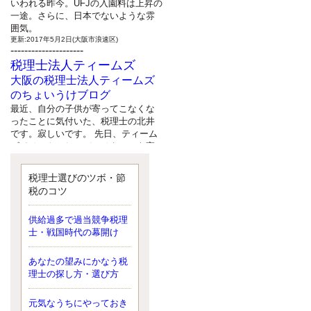
いわれる昨今。UFJの入園料は上昇の
一途。さらに、日本でないような雰
囲気。
更新:2017年5月2日(大阪市浪速区)
---------------------
税理士法人ティームズ
大阪の税理士法人ティームズ
のちょいうけブログ
最近、自分の子供が寄ってこなくな
ったことに気付いた、税理士の北井
です。寂しいです。 先日、ティーム
ズイベントとしてバーベキューを実
施したので、ブログにアップしよう
と思いましたが、そこはセンスある
税理士選びのツボ・節
後のブロガーに任せようと思いま
税のコツ
す。
更新:2017年5月1日(大阪市北区)
---------------------
供給過多で過当競争税理
サクセス会計事務所
士・戦国時代の幕開け
サクセス税理士のお役立ちブ
あなたの望みにかなう税
ログ
理士の探し方・選び方
平成２７年１月１日以降開始の相続
より、相続税の基礎控除額（相続税
が課税されない遺産の上限額）が縮
元気なうちにやっておき