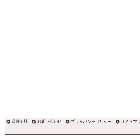
更新:2017年1月5日(京都市三条釜座)
---------------------
岩永税理士事務所
27歳で開業した福岡・北九州
の若手税理士ブログ
H28年版E-tax公開！“ふるさと納
税””源泉徴収票”入力画面の出来がいま
ひとつ。 / 損金算入可能な役員賞与
「事前確定届出給与」のデメリット~
社会保険料の負担！ / 損金算入可能な
役員賞与「事前確定届出給与」のメ
リット~実は利益調整可能！？
更新:2017年1月5日(福岡県遠賀郡)
---------------------
石田修朗税理士事務所
税務会計の時事ネタや税理士
試験関連ネタ
＜早起きのススメ＞不安を抱えた
ら、夜明け前に起きよう。 / ＜税理士
試験＞経験済科目の戦い方 / カレー探
訪 ?RASAHALA? / ＜税理士試験＞
運営会社
お問い合わせ
プライバシーポリシー
サイトマ
小さな勝利を積み重ねよう / 『カレー
探訪』2016の振り返り / 2017年に向
けて2016年に取り組む