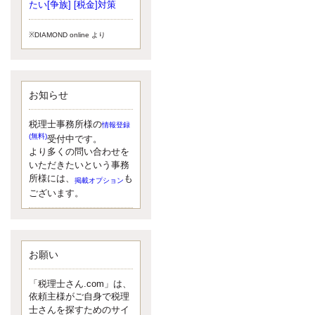
小されたため、お亡くなりになった
たい[争族] [税金]対策
方のうち、相続税が課税される方の
割合が、大幅に上昇しています。
※DIAMOND online より
更新:2017年5月1日(大阪市中央区)
---------------------
湘南BUN税理士事務所
湘南のぽっちゃり女性税理士
お知らせ
松村文子と湘南ＢＵ
また最近、税理士試験のご相談を受
けることおおくなりました。受験申
税理士事務所様の
情報登録
し込み受け付け開始になるからです
(無料)
受付中です。
ね。勉強したが、中途半端なので、
より多くの問い合わせを
受験が無駄に思っている人もいるよ
いただきたいという事務
うです。まず、私ならダメと思う前
所様には、
も
掲載オプション
に、全力で勝負してみたいです！
ございます。
更新:2017年5月1日(神奈川県藤沢市)
---------------------
京都のやわらか女性税理士
イクメン税理士による税金ブ
ログです。
お願い
なくて七クセ 目は口ほどにモノを言
う 色んなことわざがありますが、無
「税理士さん.com」は、
意識に出ている身体のサイン。 心理
依頼主様がご自身で税理
学では、ちゃんと意味があるようで
士さんを探すためのサイ