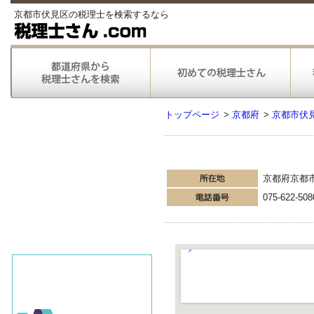
京都市伏見区の税理士を検索するなら
トップページ
>
京都府
>
京都市伏
京都府京都
075-622-508