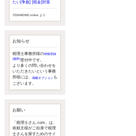
小されたため、お亡くなりになった
たい[争族] [税金]対策
方のうち、相続税が課税される方の
割合が、大幅に上昇しています。
※DIAMOND online より
更新:2017年5月1日(大阪市中央区)
---------------------
湘南BUN税理士事務所
湘南のぽっちゃり女性税理士
お知らせ
松村文子と湘南ＢＵ
また最近、税理士試験のご相談を受
けることおおくなりました。受験申
税理士事務所様の
情報登録
し込み受け付け開始になるからです
(無料)
受付中です。
ね。勉強したが、中途半端なので、
より多くの問い合わせを
受験が無駄に思っている人もいるよ
いただきたいという事務
うです。まず、私ならダメと思う前
所様には、
も
掲載オプション
に、全力で勝負してみたいです！
ございます。
更新:2017年5月1日(神奈川県藤沢市)
---------------------
京都のやわらか女性税理士
イクメン税理士による税金ブ
ログです。
お願い
なくて七クセ 目は口ほどにモノを言
う 色んなことわざがありますが、無
「税理士さん.com」は、
意識に出ている身体のサイン。 心理
依頼主様がご自身で税理
学では、ちゃんと意味があるようで
士さんを探すためのサイ