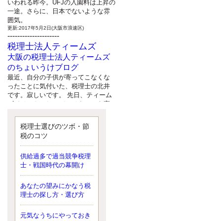
いわれる昨今。UFJの入園料は上昇の
一途。さらに、日本でないような雰
囲気。
更新:2017年5月2日(大阪市浪速区)
---------------------
税理士法人ティームズ
大阪の税理士法人ティームズ
のちょいうけブログ
最近、自分の子供が寄ってこなくな
ったことに気付いた、税理士の北井
です。寂しいです。 先日、ティーム
ズイベントとしてバーベキューを実
施したので、ブログにアップしよう
と思いましたが、そこはセンスある
税理士選びのツボ・節
後のブロガーに任せようと思いま
税のコツ
す。
更新:2017年5月1日(大阪市北区)
---------------------
供給過多で過当競争税理
サクセス会計事務所
士・戦国時代の幕開け
サクセス税理士のお役立ちブ
あなたの望みにかなう税
ログ
理士の探し方・選び方
平成２７年１月１日以降開始の相続
より、相続税の基礎控除額（相続税
が課税されない遺産の上限額）が縮
元気なうちにやっておき