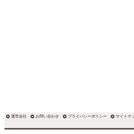
更新:2017年1月5日(京都市三条釜座)
---------------------
岩永税理士事務所
27歳で開業した福岡・北九州
の若手税理士ブログ
H28年版E-tax公開！“ふるさと納
税””源泉徴収票”入力画面の出来がいま
ひとつ。 / 損金算入可能な役員賞与
「事前確定届出給与」のデメリット~
社会保険料の負担！ / 損金算入可能な
役員賞与「事前確定届出給与」のメ
リット~実は利益調整可能！？
更新:2017年1月5日(福岡県遠賀郡)
---------------------
石田修朗税理士事務所
税務会計の時事ネタや税理士
試験関連ネタ
＜早起きのススメ＞不安を抱えた
ら、夜明け前に起きよう。 / ＜税理士
試験＞経験済科目の戦い方 / カレー探
訪 ?RASAHALA? / ＜税理士試験＞
運営会社
お問い合わせ
プライバシーポリシー
サイトマ
小さな勝利を積み重ねよう / 『カレー
探訪』2016の振り返り / 2017年に向
けて2016年に取り組む