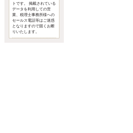
す。 疑問に思ったら考える 先日知り
トです。 掲載されている
合った方、初対面では何
データを利用しての営
更新:2017年5月1日(京都市下京区)
業、税理士事務所様への
---------------------
セールス電話等はご迷惑
内田敦税理士事務所
となりますので固くお断
イクメン税理士による税金ブ
りいたします。
ログです。
個人事業主の確定申告の準備は帳簿
の作成から。集計した帳簿は必ず保
管しておく！ / 税務調査で一番大切な
こと。税務署の言いなりにはならな
いが協力は不可欠！ / 今まで無申告な
ら今からでも申告しよう！
更新:2017年1月5日(埼玉県越谷市)
---------------------
佐竹正浩税理士事務所
キャッシュフローコーチ・税
理士佐竹正浩のブログです。
EXPOCITY（エキスポシティ）で感
じたこと。過去を振り返る大切さ。 /
思い込み要注意！Parallels Desktopで
USB版Windows10が入らない。 / 一
歩を踏み出すことと踏み出した後が
大事。手帳も脱完璧主義で。