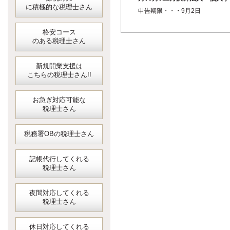
に積極的な税理士さん
業者の3月ごとの中間申告＜消
申告期限・・・9月2日
税・地...
格安コース
のある税理士さん
新規開業支援は
こちらの税理士さん!!
お急ぎ対応可能な
税理士さん
税務署OBの税理士さん
記帳代行してくれる
税理士さん
夜間対応してくれる
税理士さん
休日対応してくれる