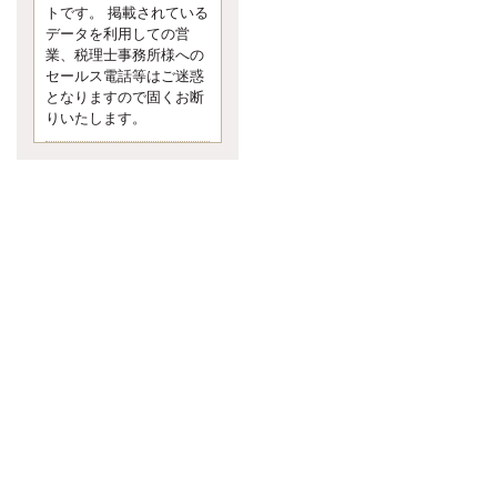
す。 疑問に思ったら考える 先日知り
トです。 掲載されている
合った方、初対面では何
データを利用しての営
更新:2017年5月1日(京都市下京区)
業、税理士事務所様への
---------------------
セールス電話等はご迷惑
内田敦税理士事務所
となりますので固くお断
イクメン税理士による税金ブ
りいたします。
ログです。
個人事業主の確定申告の準備は帳簿
の作成から。集計した帳簿は必ず保
管しておく！ / 税務調査で一番大切な
こと。税務署の言いなりにはならな
いが協力は不可欠！ / 今まで無申告な
ら今からでも申告しよう！
更新:2017年1月5日(埼玉県越谷市)
---------------------
佐竹正浩税理士事務所
キャッシュフローコーチ・税
理士佐竹正浩のブログです。
EXPOCITY（エキスポシティ）で感
じたこと。過去を振り返る大切さ。 /
思い込み要注意！Parallels Desktopで
USB版Windows10が入らない。 / 一
歩を踏み出すことと踏み出した後が
大事。手帳も脱完璧主義で。