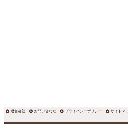
更新:2017年1月5日(京都市三条釜座)
---------------------
岩永税理士事務所
27歳で開業した福岡・北九州
の若手税理士ブログ
H28年版E-tax公開！“ふるさと納
税””源泉徴収票”入力画面の出来がいま
ひとつ。 / 損金算入可能な役員賞与
「事前確定届出給与」のデメリット~
社会保険料の負担！ / 損金算入可能な
役員賞与「事前確定届出給与」のメ
リット~実は利益調整可能！？
更新:2017年1月5日(福岡県遠賀郡)
---------------------
石田修朗税理士事務所
税務会計の時事ネタや税理士
試験関連ネタ
＜早起きのススメ＞不安を抱えた
ら、夜明け前に起きよう。 / ＜税理士
試験＞経験済科目の戦い方 / カレー探
訪 ?RASAHALA? / ＜税理士試験＞
運営会社
お問い合わせ
プライバシーポリシー
サイトマ
小さな勝利を積み重ねよう / 『カレー
探訪』2016の振り返り / 2017年に向
けて2016年に取り組む