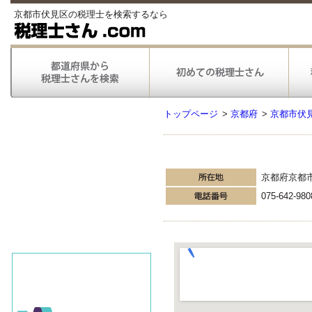
京都市伏見区の税理士を検索するなら
トップページ
>
京都府
>
京都市伏
京都府京都
075-642-980