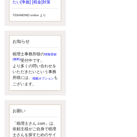
小されたため、お亡くなりになった
たい[争族] [税金]対策
方のうち、相続税が課税される方の
割合が、大幅に上昇しています。
※DIAMOND online より
更新:2017年5月1日(大阪市中央区)
---------------------
湘南BUN税理士事務所
湘南のぽっちゃり女性税理士
お知らせ
松村文子と湘南ＢＵ
また最近、税理士試験のご相談を受
けることおおくなりました。受験申
税理士事務所様の
情報登録
し込み受け付け開始になるからです
(無料)
受付中です。
ね。勉強したが、中途半端なので、
より多くの問い合わせを
受験が無駄に思っている人もいるよ
いただきたいという事務
うです。まず、私ならダメと思う前
所様には、
も
掲載オプション
に、全力で勝負してみたいです！
ございます。
更新:2017年5月1日(神奈川県藤沢市)
---------------------
京都のやわらか女性税理士
イクメン税理士による税金ブ
ログです。
お願い
なくて七クセ 目は口ほどにモノを言
う 色んなことわざがありますが、無
「税理士さん.com」は、
意識に出ている身体のサイン。 心理
依頼主様がご自身で税理
学では、ちゃんと意味があるようで
士さんを探すためのサイ