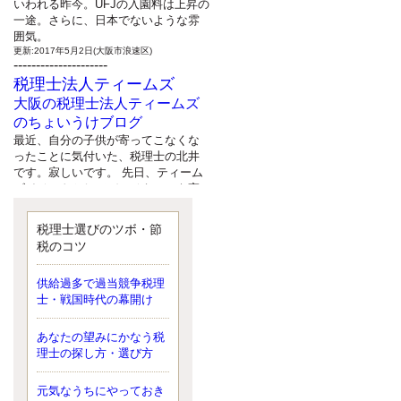
いわれる昨今。UFJの入園料は上昇の
一途。さらに、日本でないような雰
囲気。
更新:2017年5月2日(大阪市浪速区)
---------------------
税理士法人ティームズ
大阪の税理士法人ティームズ
のちょいうけブログ
最近、自分の子供が寄ってこなくな
ったことに気付いた、税理士の北井
です。寂しいです。 先日、ティーム
ズイベントとしてバーベキューを実
施したので、ブログにアップしよう
と思いましたが、そこはセンスある
税理士選びのツボ・節
後のブロガーに任せようと思いま
税のコツ
す。
更新:2017年5月1日(大阪市北区)
---------------------
供給過多で過当競争税理
サクセス会計事務所
士・戦国時代の幕開け
サクセス税理士のお役立ちブ
あなたの望みにかなう税
ログ
理士の探し方・選び方
平成２７年１月１日以降開始の相続
より、相続税の基礎控除額（相続税
が課税されない遺産の上限額）が縮
元気なうちにやっておき